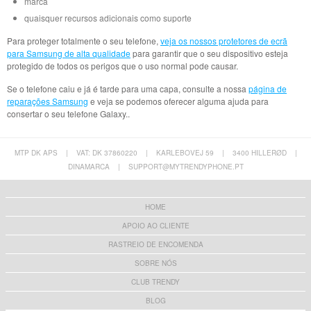
marca
quaisquer recursos adicionais como suporte
Para proteger totalmente o seu telefone,
veja os nossos protetores de ecrã
para Samsung de alta qualidade
para garantir que o seu dispositivo esteja
protegido de todos os perigos que o uso normal pode causar.
Se o telefone caiu e já é tarde para uma capa, consulte a nossa
página de
reparações Samsung
e veja se podemos oferecer alguma ajuda para
consertar o seu telefone Galaxy..
MTP DK APS
|
VAT: DK 37860220
|
KARLEBOVEJ 59
|
3400 HILLERØD
|
DINAMARCA
|
SUPPORT@MYTRENDYPHONE.PT
HOME
APOIO AO CLIENTE
RASTREIO DE ENCOMENDA
SOBRE NÓS
CLUB TRENDY
BLOG