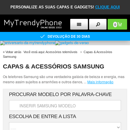
PERSONALIZE AS SUAS CAPAS E GADGETS!
CLIQUE AQUI
0
DEVOLUÇÃO DE 30 DIAS
«
Voltar atrás
Você está aqui:
Acessórios telemóveis
Capas & Acessórios
Samsung
CAPAS & ACESSÓRIOS SAMSUNG
Os telefones Samsung são uma verdadeira galáxia de beleza e energia, mas
mesmo assim sujeitos a arranhões e outros danos,
...
Mais informação
PROCURAR MODELO POR PALAVRA-CHAVE
ESCOLHA DE ENTRE A LISTA