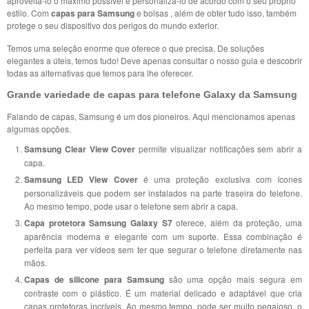
aproveitá-lo o máximo possível e personalizá-lo de acordo com o seu próprio
estilo. Com
capas para Samsung
e bolsas , além de obter tudo isso, também
protege o seu dispositivo dos perigos do mundo exterior.
Temos uma seleção enorme que oferece o que precisa. De soluções
elegantes a úteis, temos tudo! Deve apenas consultar o nosso guia e descobrir
todas as alternativas que temos para lhe oferecer.
Grande variedade de capas para telefone Galaxy da Samsung
Falando de capas, Samsung é um dos pioneiros. Aqui mencionamos apenas
algumas opções.
Samsung Clear View Cover
permite visualizar notificações sem abrir a
capa.
Samsung LED View Cover
é uma proteção exclusiva com ícones
personalizáveis que podem ser instalados na parte traseira do telefone.
Ao mesmo tempo, pode usar o telefone sem abrir a capa.
Capa protetora Samsung Galaxy S7
oferece, além da proteção, uma
aparência moderna e elegante com um suporte. Essa combinação é
perfeita para ver vídeos sem ter que segurar o telefone diretamente nas
mãos.
Capas de silicone para Samsung
são uma opção mais segura em
contraste com o plástico. É um material delicado e adaptável que cria
capas protetoras incríveis. Ao mesmo tempo, pode ser muito pegajoso, o