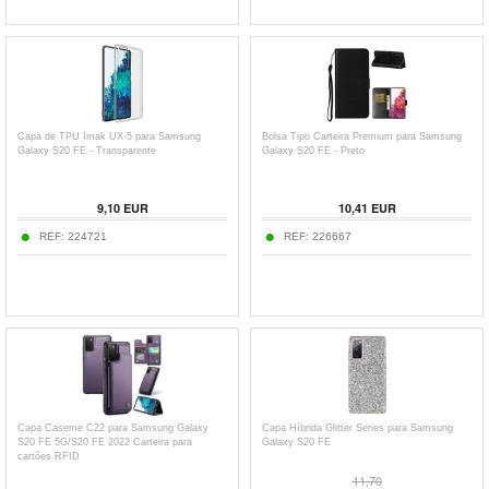
Capa de TPU Imak UX-5 para Samsung
Bolsa Tipo Carteira Premium para Samsung
Galaxy S20 FE - Transparente
Galaxy S20 FE - Preto
9,10
EUR
10,41
EUR
REF:
224721
REF:
226667
Capa Caseme C22 para Samsung Galaxy
Capa Híbrida Glitter Series para Samsung
S20 FE 5G/S20 FE 2022 Carteira para
Galaxy S20 FE
cartões RFID
11,70