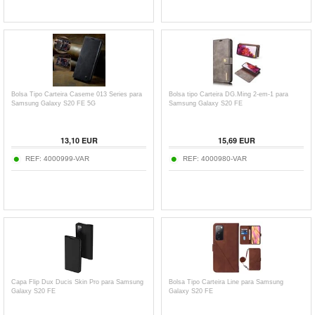
Bolsa Tipo Carteira Caseme 013 Series para
Bolsa tipo Carteira DG.Ming 2-em-1 para
Samsung Galaxy S20 FE 5G
Samsung Galaxy S20 FE
13,10
EUR
15,69
EUR
REF:
4000999-VAR
REF:
4000980-VAR
Capa Flip Dux Ducis Skin Pro para Samsung
Bolsa Tipo Carteira Line para Samsung
Galaxy S20 FE
Galaxy S20 FE