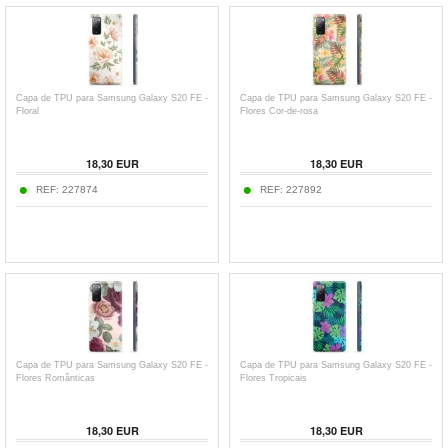
Capa de TPU para Samsung Galaxy S20 FE -
Capa de TPU para Samsung Galaxy S20 FE -
Floral
Flores Cor-de-rosa
18,30
EUR
18,30
EUR
REF:
227874
REF:
227892
Capa de TPU para Samsung Galaxy S20 FE -
Capa de TPU para Samsung Galaxy S20 FE -
Flores Românticas
Flores Tropicais
18,30
EUR
18,30
EUR