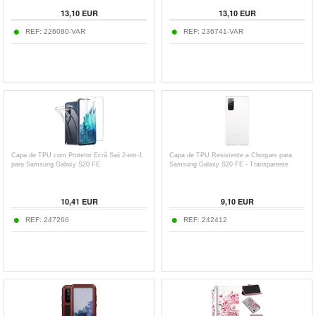
13,10
EUR
13,10
EUR
REF:
226080-VAR
REF:
236741-VAR
Capa de TPU com Protetor Ecrã Saii 2-em-1
Capa de TPU Resistente a Choques para
para Samsung Galaxy S20 FE
Samsung Galaxy S20 FE - Transparente
10,41
EUR
9,10
EUR
REF:
247266
REF:
242412