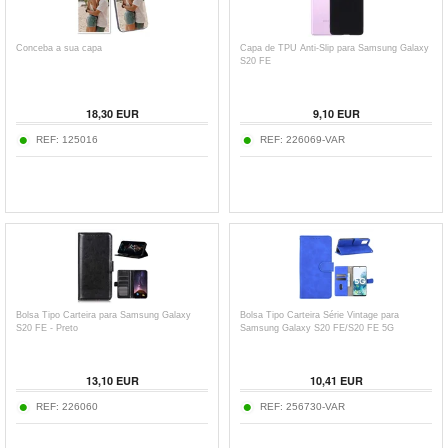
Conceba a sua capa
Capa de TPU Anti-Slip para Samsung Galaxy
S20 FE
18,30
EUR
9,10
EUR
REF:
125016
REF:
226069-VAR
Bolsa Tipo Carteira para Samsung Galaxy
Bolsa Tipo Carteira Série Vintage para
S20 FE - Preto
Samsung Galaxy S20 FE/S20 FE 5G
13,10
EUR
10,41
EUR
REF:
226060
REF:
256730-VAR