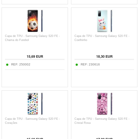
Capa de TPU - Samsung Galaxy S20 FE -
Capa de TPU - Samsung Galaxy S20 FE -
Chama do Futebol
Coelhinho
15,69
EUR
18,30
EUR
REF:
250002
REF:
230616
Capa de TPU - Samsung Galaxy S20 FE -
Capa de TPU - Samsung Galaxy S20 FE -
Corações
Cristal Rosa