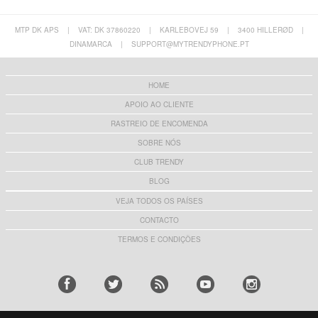
MTP DK APS
|
VAT: DK 37860220
|
KARLEBOVEJ 59
|
3400 HILLERØD
|
DINAMARCA
|
SUPPORT@MYTRENDYPHONE.PT
HOME
APOIO AO CLIENTE
RASTREIO DE ENCOMENDA
SOBRE NÓS
CLUB TRENDY
BLOG
VEJA TODOS OS PAÍSES
CONTACTO
TERMOS E CONDIÇÕES