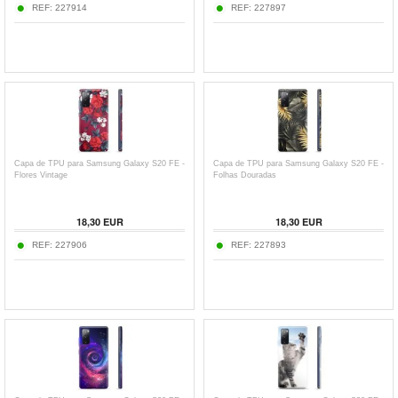
REF:
227914
REF:
227897
Capa de TPU para Samsung Galaxy S20 FE -
Capa de TPU para Samsung Galaxy S20 FE -
Flores Vintage
Folhas Douradas
18,30
EUR
18,30
EUR
REF:
227906
REF:
227893