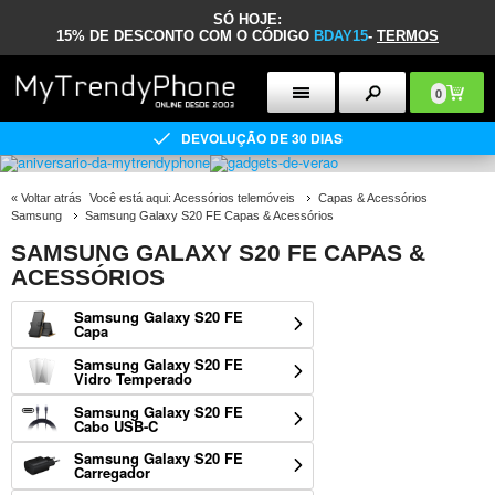
SÓ HOJE:
15% DE DESCONTO COM O CÓDIGO
BDAY15
-
TERMOS
0
DEVOLUÇÃO DE 30 DIAS
«
Voltar atrás
Você está aqui:
Acessórios telemóveis
Capas & Acessórios
Samsung
Samsung Galaxy S20 FE Capas & Acessórios
SAMSUNG GALAXY S20 FE CAPAS &
ACESSÓRIOS
Samsung Galaxy S20 FE
Capa
Samsung Galaxy S20 FE
Vidro Temperado
Samsung Galaxy S20 FE
Cabo USB-C
Samsung Galaxy S20 FE
Carregador