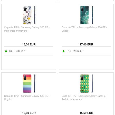
Capa de TPU - Samsung Galaxy S20 FE -
Capa de TPU - Samsung Galaxy S20 FE -
Momentos Primaveris
Ondas
18,30
EUR
17,00
EUR
REF:
230617
REF:
258247
Capa de TPU - Samsung Galaxy S20 FE -
Capa de TPU - Samsung Galaxy S20 FE -
Orgulho
Padrão de Abacate
15,69
EUR
15,69
EUR