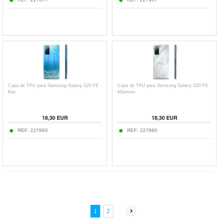
Capa de TPU para Samsung Galaxy S20 FE -
Capa de TPU para Samsung Galaxy S20 FE -
Mar
Mármore
18,30
EUR
18,30
EUR
REF:
227883
REF:
227880
2
1