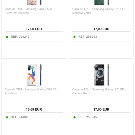
Capa de TPU - Samsung Galaxy S20 FE -
Capa de TPU - Samsung Galaxy S20 FE -
Flores em Aquarela
Mandala Verde
17,00
EUR
17,00
EUR
REF:
258246
REF:
258243
Capa de TPU - Samsung Galaxy S20 FE -
Capa de TPU - Samsung Galaxy S20 FE -
Afundanço
Câmera Retrô
15,69
EUR
17,00
EUR
REF:
244996
REF:
258245