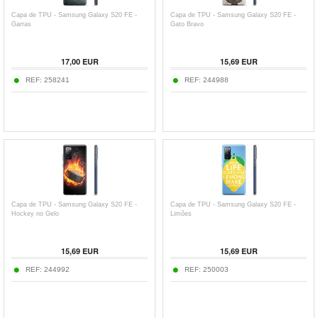
Capa de TPU - Samsung Galaxy S20 FE -
Capa de TPU - Samsung Galaxy S20 FE -
Garras
Gato Bravo
17,00
EUR
15,69
EUR
REF:
258241
REF:
244988
Capa de TPU - Samsung Galaxy S20 FE -
Capa de TPU - Samsung Galaxy S20 FE -
Hockey no Gelo
Limões
15,69
EUR
15,69
EUR
REF:
244992
REF:
250003