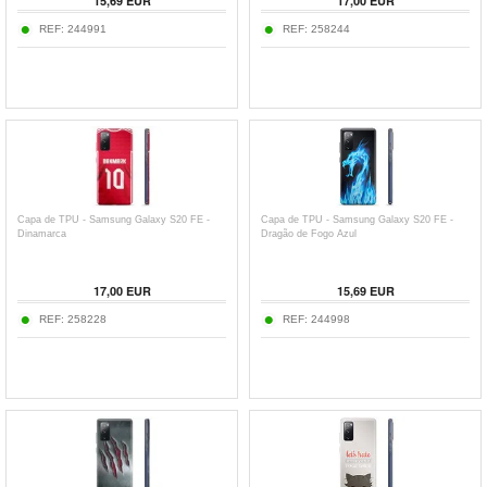
15,69
EUR
17,00
EUR
REF:
244991
REF:
258244
Capa de TPU - Samsung Galaxy S20 FE -
Capa de TPU - Samsung Galaxy S20 FE -
Dinamarca
Dragão de Fogo Azul
17,00
EUR
15,69
EUR
REF:
258228
REF:
244998