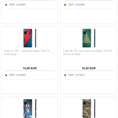
REF:
244995
REF:
244989
Capa de TPU - Samsung Galaxy S20 FE -
Capa de TPU para Samsung Galaxy S20 FE -
Relâmpago
Árvore de Natal
15,69
EUR
18,30
EUR
REF:
244993
REF:
227921