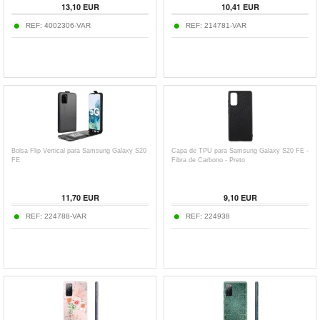
13,10
EUR
10,41
EUR
REF:
4002306-VAR
REF:
214781-VAR
Bolsa Flip Vertical para Samsung Galaxy S20
Capa de TPU para Samsung Galaxy S20 FE -
FE
Fibra de Carbono - Preto
11,70
EUR
9,10
EUR
REF:
224788-VAR
REF:
224938