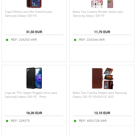
Capa Híbrida Love Mei Powerful para
Bolsa Tipo Carteira Wonder Series para
Samsung Galaxy S20 FE
Samsung Galaxy S20 FE
31,50
EUR
11,70
EUR
REF:
226252-VAR
REF:
224244-VAR
Capa de TPU Spigen Rugged Armor para
Bolsa Tipo Carteira Elegant para Samsung
Samsung Galaxy S20 FE - Preto
Galaxy S20 FE 5G/S20 FE 2022
18,30
EUR
13,10
EUR
REF:
226275
REF:
4001728-VAR