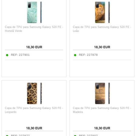
Capa de TPU para Samsung Galaxy S20 FE -
Capa de TPU para Samsung Galaxy S20 FE -
Hortelã Verde
Leão
18,30
EUR
18,30
EUR
REF:
227901
REF:
227878
Capa de TPU para Samsung Galaxy S20 FE -
Capa de TPU para Samsung Galaxy S20 FE -
Leopardo
Madeira
18,30
EUR
18,30
EUR
REF:
227877
REF:
227907