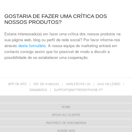
GOSTARIA DE FAZER UMA CRÍTICA DOS
NOSSOS PRODUTOS?
Estaria interessado(a) em fazer uma crítica dos nossos produtos na
sua página web, blog ou perfil de rede social? Por favor informe-nos
através
deste formulário
. A nossa equipa de marketing entrará em
contacto consigo assim que for possível de modo a discutir a
possibilidade de se estabelecer uma cooperação.
MTP DK APS
|
VAT: DK 37860220
|
KARLEBOVEJ 59
|
3400 HILLERØD
|
DINAMARCA
|
SUPPORT@MYTRENDYPHONE.PT
HOME
APOIO AO CLIENTE
RASTREIO DE ENCOMENDA
SOBRE NÓS