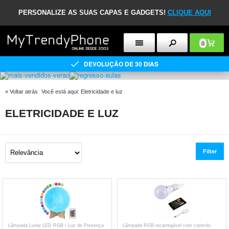
PERSONALIZE AS SUAS CAPAS E GADGETS!
CLIQUE AQUI
0
DEVOLUÇÃO DE 30 DIAS
«
Voltar atrás
Você está aqui:
Eletricidade e luz
ELETRICIDADE E LUZ
Filter
Lâmpada Lunar LED RGB / Luz de Presença
Lâmpada RGB recarregável com controlo