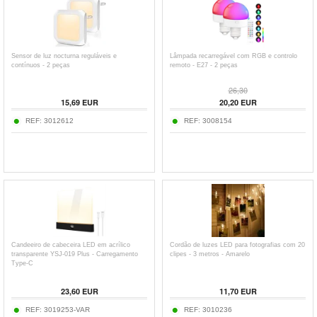
Sensor de luz nocturna reguláveis e
Lâmpada recarregável com RGB e controlo
contínuos - 2 peças
remoto - E27 - 2 peças
26,30
15,69
EUR
20,20
EUR
REF:
3012612
REF:
3008154
Candeeiro de cabeceira LED em acrílico
Cordão de luzes LED para fotografias com 20
transparente YSJ-019 Plus - Carregamento
clipes - 3 metros - Amarelo
Type-C
23,60
EUR
11,70
EUR
REF:
3019253-VAR
REF:
3010236