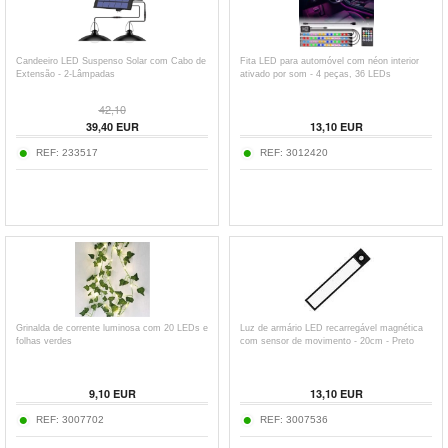
Candeeiro LED Suspenso Solar com Cabo de
Fita LED para automóvel com néon interior
Extensão - 2-Lâmpadas
ativado por som - 4 peças, 36 LEDs
42,10
39,40
EUR
13,10
EUR
REF:
233517
REF:
3012420
Grinalda de corrente luminosa com 20 LEDs e
Luz de armário LED recarregável magnética
folhas verdes
com sensor de movimento - 20cm - Preto
9,10
EUR
13,10
EUR
REF:
3007702
REF:
3007536