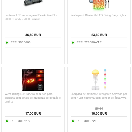
Lanterna LED recarregável EverActive FL-
Waterproof Bluetooth LED String Fairy Lights
2000R Buddy - 2000 Lumens
36,80
EUR
23,60
EUR
REF:
3005660
REF:
223686-VAR
West Biking Luz traseira sem fios para
Lâmpada de ambiente inteligente activada por
bicicleta com sinais de mudança de direção e
som / Luz nocturna com sensor de água-viva
buzina
26,30
17,00
EUR
18,30
EUR
REF:
3006272
REF:
3012729