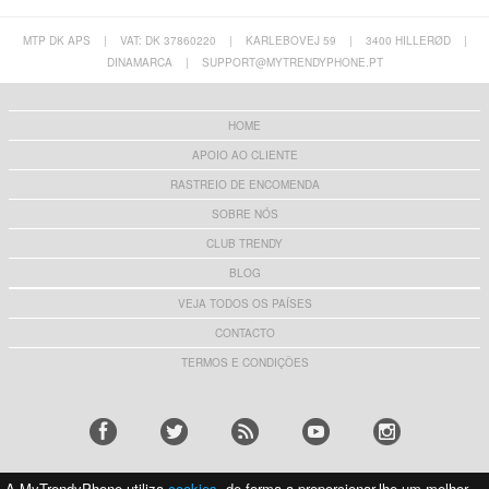
MTP DK APS
|
VAT: DK 37860220
|
KARLEBOVEJ 59
|
3400 HILLERØD
|
DINAMARCA
|
SUPPORT@MYTRENDYPHONE.PT
HOME
APOIO AO CLIENTE
RASTREIO DE ENCOMENDA
SOBRE NÓS
CLUB TRENDY
BLOG
VEJA TODOS OS PAÍSES
CONTACTO
TERMOS E CONDIÇÕES
A MyTrendyPhone utiliza
cookies
, de forma a proporcionar-lhe um melhor