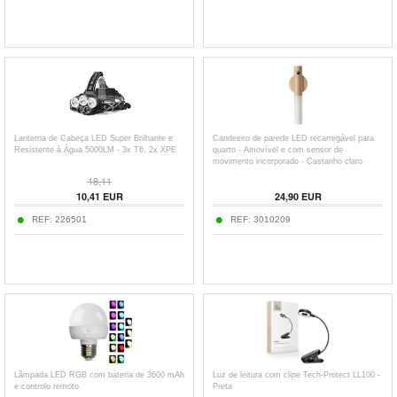
Lanterna de Cabeça LED Super Brilhante e
Candeeiro de parede LED recarregável para
Resistente à Àgua 5000LM - 3x T6, 2x XPE
quarto - Amovível e com sensor de
movimento incorporado - Castanho claro
18,11
10,41
EUR
24,90
EUR
REF:
226501
REF:
3010209
Lâmpada LED RGB com bateria de 3600 mAh
Luz de leitura com clipe Tech-Protect LL100 -
e controlo remoto
Preta