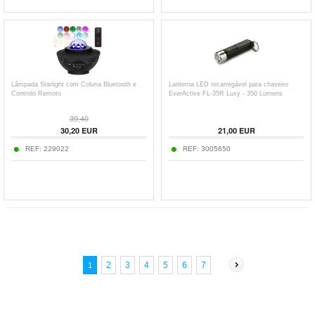
Lâmpada Starlight com Coluna Bluetooth e
Lanterna LED recarregável para chaveiro
Controlo Remoto
EverActive FL-35R Luxy - 350 Lumens
39,40
30,20
EUR
21,00
EUR
REF:
229022
REF:
3005650
2
3
4
5
6
7
1