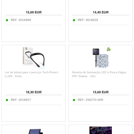
15,69
EUR
14,40
EUR
REF:
3016889
REF:
3018928
Luz de leitura para o pescoço Tech-Protect
Sistema de Iluminação LED à Prova d'água
LL200 - Preta
IP67 Solares - 32m
18,30
EUR
15,69
EUR
REF:
3018927
REF:
256270-VAR