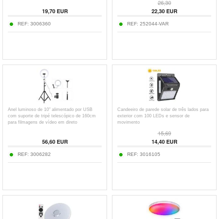
26,30
19,70
EUR
22,30
EUR
REF:
3006360
REF:
252044-VAR
Anel luminoso de 10" alimentado por USB
Candeeiro de parede solar de três lados para
com suporte de tripé telescópico de 160cm
exterior com 100 LEDs e sensor de
para filmagens de vídeo em direto
movimento
15,69
56,60
EUR
14,40
EUR
REF:
3006282
REF:
3016105