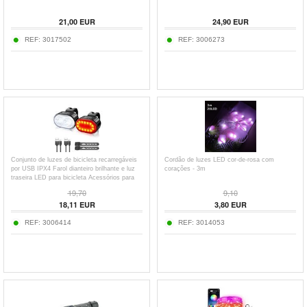
21,00
EUR
24,90
EUR
REF:
3017502
REF:
3006273
Conjunto de luzes de bicicleta recarregáveis
Cordão de luzes LED cor-de-rosa com
por USB IPX4 Farol dianteiro brilhante e luz
corações - 3m
traseira LED para bicicleta Acessórios para
ciclismo noturno
19,70
9,10
18,11
EUR
3,80
EUR
REF:
3006414
REF:
3014053