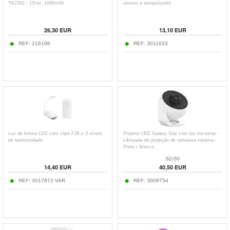
YK2302 - 15cm, 1000mAh
remoto e temporizador
26,30
EUR
13,10
EUR
REF:
216196
REF:
3011633
Luz de leitura LED com clipe F26 e 3 níveis
Projetor LED Galaxy Star com luz nocturna -
de luminosidade
Lâmpada de projeção de nebulosa rotativa -
Preto / Branco
52,59
14,40
EUR
40,50
EUR
REF:
3017872-VAR
REF:
3009754