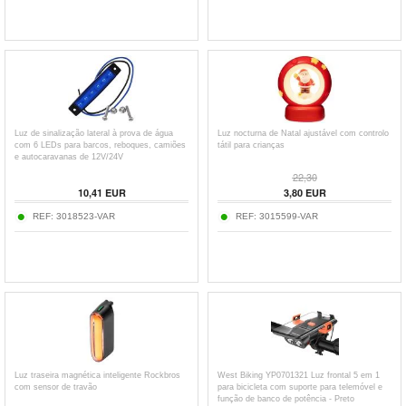
Luz de sinalização lateral à prova de água
Luz nocturna de Natal ajustável com controlo
com 6 LEDs para barcos, reboques, camiões
tátil para crianças
e autocaravanas de 12V/24V
22,30
10,41
EUR
3,80
EUR
REF:
3018523-VAR
REF:
3015599-VAR
Luz traseira magnética inteligente Rockbros
West Biking YP0701321 Luz frontal 5 em 1
com sensor de travão
para bicicleta com suporte para telemóvel e
função de banco de potência - Preto