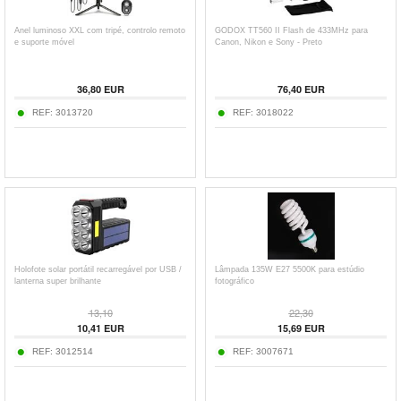
Anel luminoso XXL com tripé, controlo remoto
GODOX TT560 II Flash de 433MHz para
e suporte móvel
Canon, Nikon e Sony - Preto
36,80
EUR
76,40
EUR
REF:
3013720
REF:
3018022
Holofote solar portátil recarregável por USB /
Lâmpada 135W E27 5500K para estúdio
lanterna super brilhante
fotográfico
13,10
22,30
10,41
EUR
15,69
EUR
REF:
3012514
REF:
3007671