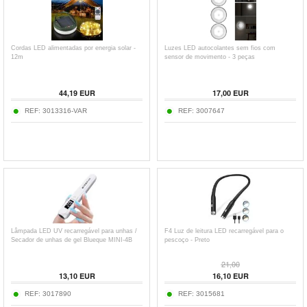
Cordas LED alimentadas por energia solar -
Luzes LED autocolantes sem fios com
12m
sensor de movimento - 3 peças
44,19
EUR
17,00
EUR
REF:
3013316-VAR
REF:
3007647
Lâmpada LED UV recarregável para unhas /
F4 Luz de leitura LED recarregável para o
Secador de unhas de gel Blueque MINI-4B
pescoço - Preto
21,00
13,10
EUR
16,10
EUR
REF:
3017890
REF:
3015681