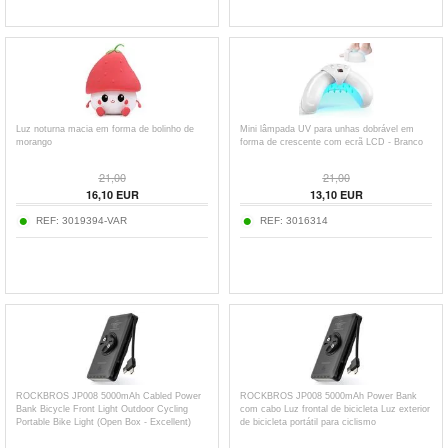
Luz noturna macia em forma de bolinho de
Mini lâmpada UV para unhas dobrável em
morango
forma de crescente com ecrã LCD - Branco
21,00
21,00
16,10
EUR
13,10
EUR
REF:
3019394-VAR
REF:
3016314
ROCKBROS JP008 5000mAh Cabled Power
ROCKBROS JP008 5000mAh Power Bank
Bank Bicycle Front Light Outdoor Cycling
com cabo Luz frontal de bicicleta Luz exterior
Portable Bike Light (Open Box - Excellent)
de bicicleta portátil para ciclismo