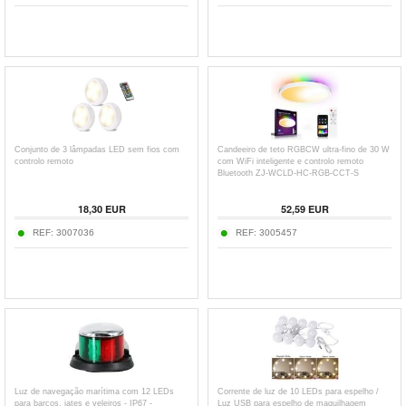
Conjunto de 3 lâmpadas LED sem fios com
Candeeiro de teto RGBCW ultra-fino de 30 W
controlo remoto
com WiFi inteligente e controlo remoto
Bluetooth ZJ-WCLD-HC-RGB-CCT-S
18,30
EUR
52,59
EUR
REF:
3007036
REF:
3005457
Luz de navegação marítima com 12 LEDs
Corrente de luz de 10 LEDs para espelho /
para barcos, iates e veleiros - IP67 -
Luz USB para espelho de maquilhagem