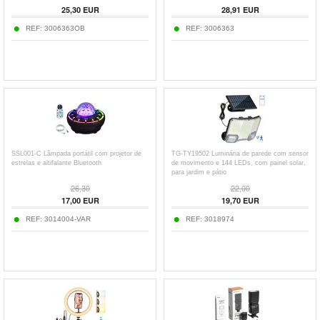
25,30
EUR
28,91
EUR
REF:
3006363OB
REF:
3006363
SSL001-C Lâmpada portátil com projetor de
TG-TY19502 Luminária de parede com sensor
estrelas e altifalante Bluetooth
de movimento e 144 LEDs, com painel solar,
para jardim e pátio
26,30
22,00
17,00
EUR
19,70
EUR
REF:
3014004-VAR
REF:
3018974