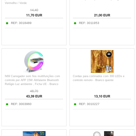
Vermelho / Verde
14,40
11,70
EUR
21,00
EUR
REF:
3018489
REF:
3011953
N69 Carregador sem fios multifunções com
Cordas para cortinados com 300 LEDs e
controlo por APP 15W Altifalante Bluetooth
controlo remoto - Branco quente
Relógio Luz ambiente , Ficha UE - Branco
48,70
43,39
EUR
13,10
EUR
REF:
3003960
REF:
3010227