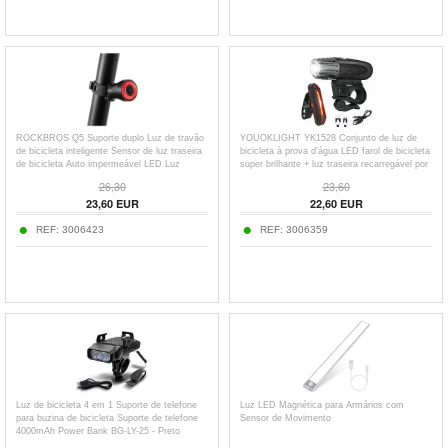
ROCKBROS Q5 Suporte duplo Luz de travão
YOUOKLIGHT YK1528 Conjunto de luz de
de bicicleta inteligente Sensor de luz traseira
bicicleta à prova d'água LED farol de bicicleta
de bicicleta Auto impermeável LED Luz
super brilhante + luz traseira recarregável por
traseira de bicicleta - Preto
USB
26,30
23,60
23,60
EUR
22,60
EUR
REF:
3006423
REF:
3006359
Luz de bicicleta 4 em 1 Suporte de telefone
Luz LED Magnética para Armários com
para buzina de bicicleta Suporte de telefone
Sensor de Movimento
4000mAh Power Bank BG-LY-25 - Preto