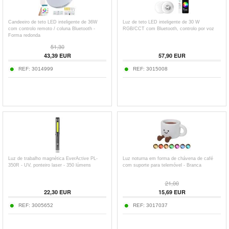
Candeeiro de teto LED inteligente de 36W
Luz de teto LED inteligente de 30 W
com controlo remoto / coluna Bluetooth -
RGB/CCT com Bluetooth, controlo por voz
Forma redonda
51,30
43,39
EUR
57,90
EUR
REF:
3014999
REF:
3015008
Luz de trabalho magnética EverActive PL-
Luz noturna em forma de chávena de café
350R - UV, ponteiro laser - 350 lúmens
com suporte para telemóvel - Branca
21,00
22,30
EUR
15,69
EUR
REF:
3005652
REF:
3017037