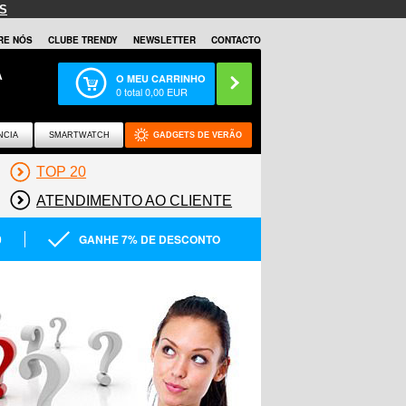
S
RE NÓS
CLUBE TRENDY
NEWSLETTER
CONTACTO
A
O MEU CARRINHO
0
total
0,00
EUR
NCIA
SMARTWATCH
GADGETS DE VERÃO
TOP 20
ATENDIMENTO AO CLIENTE
0
GANHE 7% DE DESCONTO