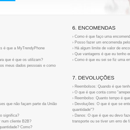
6. ENCOMENDAS
› Como é que faço uma encomen
› Posso fazer um encomenda pelo
ais é que a MyTrendyPhone
› Há algum limite de valor de e
› Que vantagens é que eu tenho 
ra que é que os utilizam?
› Como é que eu sei se fiz uma e
aos meus dados pessoais e como
7. DEVOLUÇÕES
› Reembolsos: Quando é que tenho
› O que é que conta como "arrep
› Reembolso: Quanto tempo é que
ses que não façam parte da União
› Devoluções: O que é que se en
quantidade"?
o significa?
› Danos: O que é que eu devo faz
r num cliente B2B?
transporte ou se tiver um erro de 
 quantidade? Como?