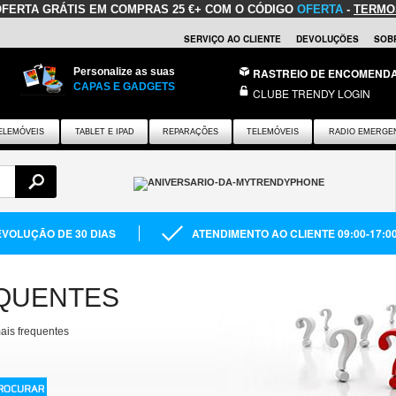
OFERTA GRÁTIS
EM COMPRAS 25 €+ COM O CÓDIGO
OFERTA
-
TERMO
SERVIÇO AO CLIENTE
DEVOLUÇÕES
SOB
Personalize as suas
RASTREIO DE ENCOMEND
CAPAS E GADGETS
CLUBE TRENDY LOGIN
ELEMÓVEIS
TABLET E IPAD
REPARAÇÕES
TELEMÓVEIS
RADIO EMERGE
VOLUÇÃO DE 30 DIAS
ATENDIMENTO AO CLIENTE 09:00-17:0
QUENTES
ais frequentes