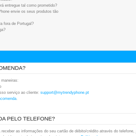
rá entregue tal como prometido?
hone envie os seus produtos tão
a fora de Portugal?
ga?
COMENDA?
 maneiras:
b
sso serviço ao cliente:
support@mytrendyphone.pt
ncomenda
.
A PELO TELEFONE?
 receber as informações do seu cartão de débito/crédito através do telefone, 