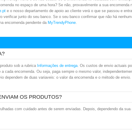
comenda no espaço de uma hora? Se não, provavelmente a sua encomenda n
.pt
e o nosso departamento de apoio ao cliente verá o que se passou e entr
o verificar junto do seu banco. Se o seu banco confirmar que não há nenhuma
 uma encomenda pendente da
MyTrendyPhone
.
A?
 produto sob a rubrica
Informações de entrega
. Os custos de envio actuais 
se a cada encomenda. Ou seja, paga sempre o mesmo valor, independentemen
vio dependem de duas variaveis: o valor da encomenda e o método de envio.
 ENVIAM OS PRODUTOS?
lhadas com cuidado antes de serem enviadas. Depois, dependendo da sua e