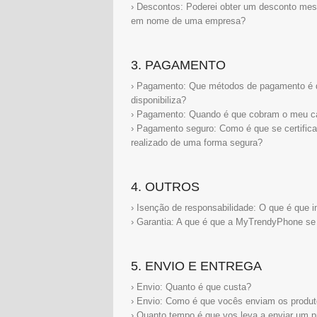
› Descontos: Poderei obter um desconto me
em nome de uma empresa?
3. PAGAMENTO
› Pagamento: Que métodos de pagamento é
disponibiliza?
› Pagamento: Quando é que cobram o meu car
› Pagamento seguro: Como é que se certifi
realizado de uma forma segura?
4. OUTROS
› Isenção de responsabilidade: O que é que i
› Garantia: A que é que a MyTrendyPhone s
5. ENVIO E ENTREGA
› Envio: Quanto é que custa?
› Envio: Como é que vocês enviam os produ
› Quanto tempo é que vos leva a enviar um p