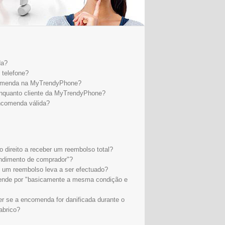
da?
 telefone?
ncomenda na MyTrendyPhone?
enquanto cliente da MyTrendyPhone?
ncomenda válida?
 direito a receber um reembolso total?
endimento de comprador"?
 um reembolso leva a ser efectuado?
tende por "basicamente a mesma condição e
er se a encomenda for danificada durante o
fabrico?