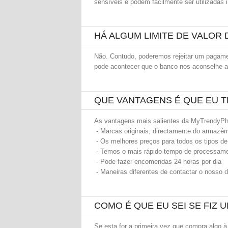
sensíveis e podem facilmente ser utilizadas
HÁ ALGUM LIMITE DE VALO
Não. Contudo, poderemos rejeitar um pagame
pode acontecer que o banco nos aconselhe a
QUE VANTAGENS É QUE EU 
As vantagens mais salientes da MyTrendyPh
- Marcas originais, directamente do armazé
- Os melhores preços para todos os tipos de
- Temos o mais rápido tempo de processam
- Pode fazer encomendas 24 horas por dia
- Maneiras diferentes de contactar o nosso d
COMO É QUE EU SEI SE FIZ
Se esta for a primeira vez que compra algo 