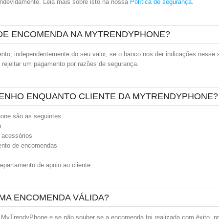
 indevidamente. Leia mais sobre isto na nossa
Política de segurança
.
R DE ENCOMENDA NA MYTRENDYPHONE?
nto, independentemente do seu valor, se o banco nos der indicações nesse s
 rejeitar um pagamento por razões de segurança.
TENHO ENQUANTO CLIENTE DA MYTRENDYPHONE?
one são as seguintes:
m
 acessórios
ento de encomendas
epartamento de apoio ao cliente
 UMA ENCOMENDA VÁLIDA?
à MyTrendyPhone e se não souber se a encomenda foi realizada com êxito, pr