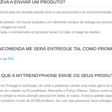
EVA A ENVIAR UM PRODUTO?
onível para ser enviado quando fizer a sua encomenda e se essa encomenda f
ada produto. Se houver produtos com diferentes tempos de entrega na mesm
e chegam ao stock.
ada, e normalmente os produtos levam 3-4 dias a chegar ao destino.
 ENCOMENDA ME SERÁ ENTREGUE TAL COMO PROM
ão da
IDIS
L QUE A MYTRENDYPHONE ENVIE OS SEUS PRODU
m Portugal e na Europa, de modo a podermos vender uma vasta gama de ac
tos em cidades na Escandinávia, Alemanha e Países Baixos. Damos conta 
 sempre a nossa atenção pessoal em todos os casos. A nossa grande capac
 produtos e mais de 25,000 produtos, faz com que possamos fazer entregas 