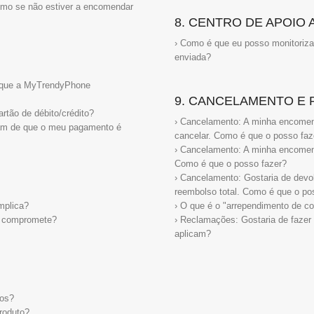
smo se não estiver a encomendar
8. CENTRO DE APOIO 
› Como é que eu posso monitoriza
enviada?
 que a MyTrendyPhone
9. CANCELAMENTO E
tão de débito/crédito?
› Cancelamento: A minha encomend
cam de que o meu pagamento é
cancelar. Como é que o posso faz
› Cancelamento: A minha encomenda
Como é que o posso fazer?
› Cancelamento: Gostaria de devo
reembolso total. Como é que o po
mplica?
› O que é o "arrependimento de c
e compromete?
› Reclamações: Gostaria de fazer
aplicam?
tos?
roduto?