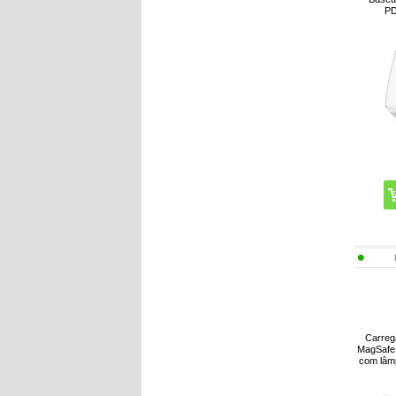
PD
Carreg
MagSafe
com lâm