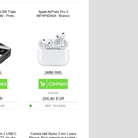
USB Triplo
Apple AirPods Pro 3
W - Preto
MFHP4DN/A - Branco
276,90
R
255,80
EUR
185
REF:
3014843
 em 2 USB-C
Caneta tátil Stylus 2 em 1 para
/TF de alta
iPhone, iPad, telemóvel e tablet -