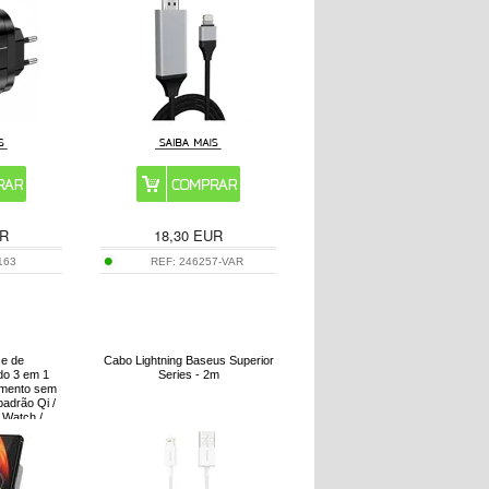
R
18,30
EUR
163
REF:
246257-VAR
e de
Cabo Lightning Baseus Superior
do 3 em 1
Series - 2m
amento sem
padrão Qi /
Watch /
s