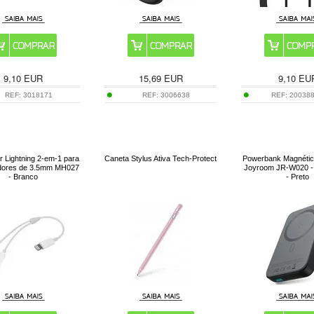
9,10
EUR
15,69
EUR
9,10
EU
REF:
3018171
REF:
3006638
REF:
20038
r Lightning 2-em-1 para
Caneta Stylus Ativa Tech-Protect
Powerbank Magnétic
dores de 3.5mm MH027
Joyroom JR-W020 
- Branco
- Preto