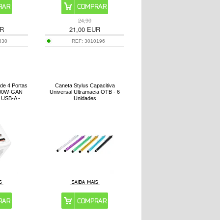
24,90
R
21,00
EUR
830
REF:
3010196
de 4 Portas
Caneta Stylus Capacitiva
100W-GAN
Universal Ultramacia OTB - 6
 USB-A -
Unidades