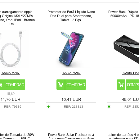
e carregamento Apple
Protector de Ecrã Líquido Nano
Power Bank Rápido 
ng Original MXLY2ZM/A
Prio Dual para Smartphone,
50000mAh - PD 18
ne, iPad, iPod - Branco
Tablet - 2 Pçs.
- 1m
15,69
11,70
EUR
10,41
EUR
45,01
EU
REF:
79336
REF:
218813
REF:
235
dor de Tomada de 20W
PowerBank Solar Resistente à
Leitor de cartões 4
s Compact - USB-C
Água com Carregamento Sem
e Lightning para SD