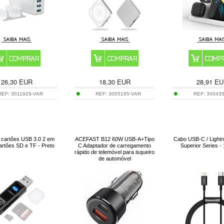
26,30
EUR
18,30
EUR
28,91
EU
REF:
3011926-VAR
REF:
3005195-VAR
REF:
30043
e cartões USB 3.0 2 em
ACEFAST B12 60W USB-A+Tipo
Cabo USB-C / Light
artões SD e TF - Preto
C Adaptador de carregamento
Superior Series -
rápido de telemóvel para isqueiro
de automóvel