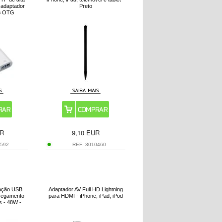
 adaptador
Preto
B OTG
R
9,10
EUR
1592
REF:
3010460
tação USB
Adaptador AV Full HD Lightning
rregamento
para HDMI - iPhone, iPad, iPod
s - 48W -