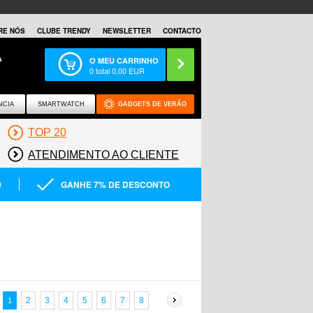
RE NÓS
CLUBE TRENDY
NEWSLETTER
CONTACTO
A
O MEU CARRINHO
0
total
0,00
EUR
NCIA
SMARTWATCH
GADGETS DE VERÃO
TOP 20
ATENDIMENTO AO CLIENTE
0
GANHE 7% DE DESCONTO
2
3
4
5
6
7
8
1