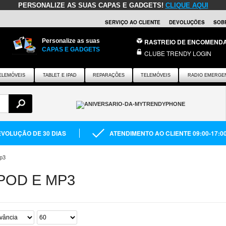
PERSONALIZE AS SUAS CAPAS E GADGETS!
CLIQUE AQUI
SERVIÇO AO CLIENTE
DEVOLUÇÕES
SOB
Personalize as suas
RASTREIO DE ENCOMEND
CAPAS E GADGETS
CLUBE TRENDY LOGIN
ELEMÓVEIS
TABLET E IPAD
REPARAÇÕES
TELEMÓVEIS
RADIO EMERGE
VOLUÇÃO DE 30 DIAS
ATENDIMENTO AO CLIENTE 09:00-17:0
mp3
POD E MP3