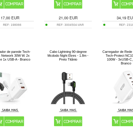
17,00
EUR
21,00
EUR
34,19
EU
REF:
198066
REF:
3004504-VAR
REF:
231
ador de parede Tech-
Cabo Lightning 90-degree
Carregador de Rede 
t Network 30W W. 2x
Mcdodo Night Elves - 1.8m -
Tech-Protect NC
e 1x USB-A - Branco
Preto Titânio
100W - 3xUSB-C,
Branco