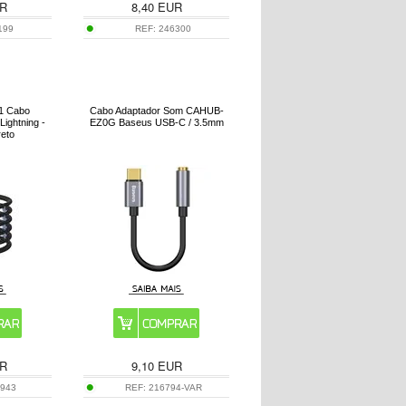
R
8,40
EUR
199
REF:
246300
1 Cabo
Cabo Adaptador Som CAHUB-
ightning -
EZ0G Baseus USB-C / 3.5mm
reto
R
9,10
EUR
0943
REF:
216794-VAR