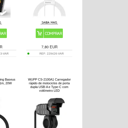
R
7,80
EUR
53-VAR
REF:
229426-VAR
ning Baseus
WUPP CS-2100A1 Carregador
 1m, 20W
rápido de motociclos de porta
dupla USB-A e Type-C com
voltímetro LED