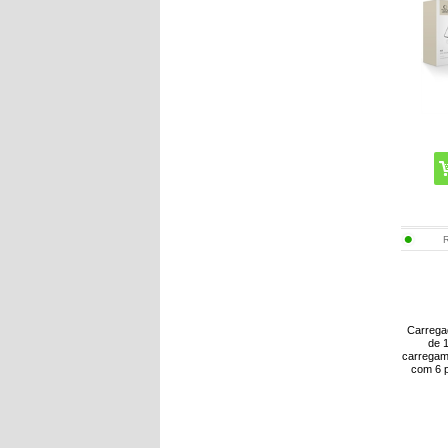
Carrega
de 
carregam
com 6 p