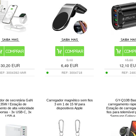
9,10
15,60
30,20
EUR
6,49
EUR
12,10
EU
REF:
3004392-VAR
REF:
3004718
REF:
248
dor de secretária GaN
Carregador magnético sem fios
GY-Q10B Bas
135W / Estação de
3 em 1 de 15 W para
carregamento rápi
ento de alta velocidade
dispositivos Apple
Estação de carreg
ortas - 3x USB-C, 3x
fios para telemóvel 
USB-A
Samsung Galaxy 
auriculare