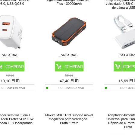
3.0, USB QC3.0
Fios - 30000mAh
velocidade, USB-C,
de câmara US
17,00
50,00
13,10
EUR
47,40
EUR
15,69
EU
REF:
235415-VAR
REF:
229892-VAR
REF:
301
ador sem fios 3 em 1
Maxlife MXCH-13 Suporte móvel
Adaptador Alimen
 Tech-Protect A12 15W
magnético para ventilação -
Universal para Ca
pada LED incorporada
Prata / Preto
Rápido de 4 Porta
Preto