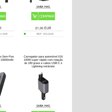
R
21,00
EUR
81-VAR
REF:
3012429
o Sem-Fios
Carregador para automóvel X16
- 10000mAh
100W super rápido com rotação
de 180 graus e cabos USB-C e
Lightning retrácteis