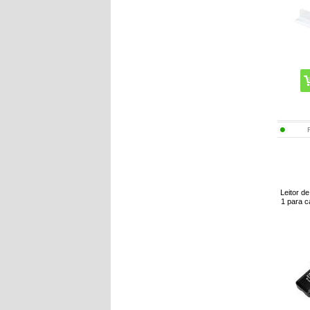
Leitor d
1 para c