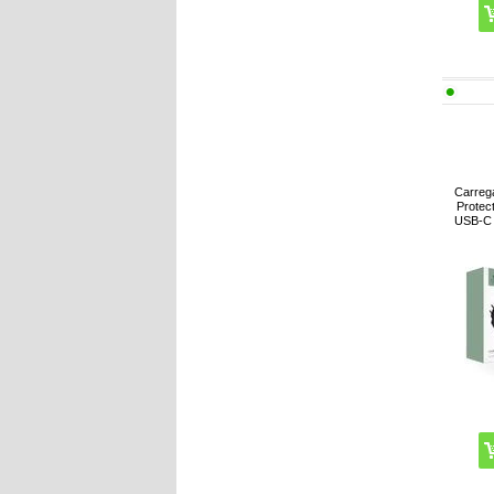
Carreg
Protec
USB-C 