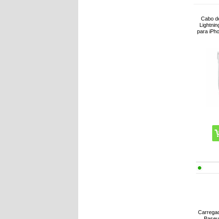
Cabo d
Lightni
para iPho
Carrega
Baseu