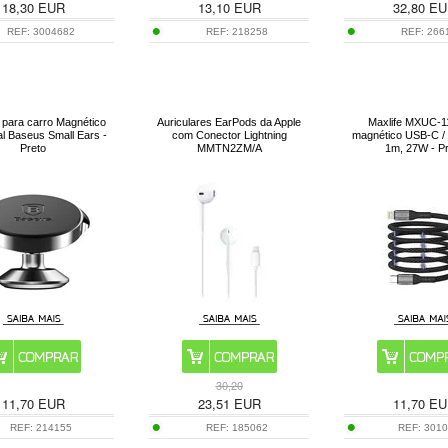
18,30
EUR
13,10
EUR
32,80
EU
REF:
3004682
REF:
218258
REF:
266
 para carro Magnético
Auriculares EarPods da Apple
Maxlife MXUC-1
al Baseus Small Ears -
com Conector Lightning
magnético USB-C / L
Preto
MMTN2ZM/A
1m, 27W - P
30,20
11,70
EUR
23,51
EUR
11,70
EU
REF:
214155
REF:
185062
REF:
301