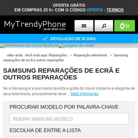
OFERTA GRÁTIS
EM COMPRAS 25 €+ COM O CÓDIGO
OFERTA
-
TERMOS
0
DEVOLUÇÃO DE 30 DIAS
«
Voltar atrás
Você está aqui:
Reparações
Reparação telemóveis
Samsung
reparações de ecrã e outros reparações
SAMSUNG REPARAÇÕES DE ECRÃ E
OUTROS REPARAÇÕES
Se a Samsung é a sua marca favorita e gosta do visual moderno e elegante de
seus telemóveis, provavelmente deve
...
Mais informação
PROCURAR MODELO POR PALAVRA-CHAVE
ESCOLHA DE ENTRE A LISTA