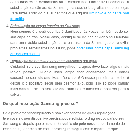
Suas fotos estão desfocadas ou a câmara não funciona? Encomende a
substituição da câmara da Samsung e a sessão fotográfica pode começar.
Para fazer a foto do dia, sugerimos que adquira
um novo e brilhante pau
de selfie
.
Substituição da tampa traseira da Samsung
Nem sempre é o ecrã que fica é danificado, às vezes, também pode ser
sua capa de trás. Nesse caso, certifique-se de nos enviar o seu telefone
para uma rápida substituição da capa traseira da Samsung, e para evitar
problemas semelhantes no futuro, pode
obter uma ótima capa Samsung
em poucos cliques
.
Reparação de Samsung de danos causados por água
Cuidado! Se o seu Samsung mergulhou na água, deve fazer algo o mais
rápido possível. Quanto mais tempo ficar encharcado, mais danos
causará ao seu telefone. Mas não o abra! O nosso primeiro conselho é
deixar o dispositivo secar sem desmontá-lo, pois isso só pode causar
mais danos. Envie o seu telefone para nós e faremos o possível para o
salvar.
De qual reparação Samsung preciso?
Se o problema for complicado e não tiver certeza de quais reparações
telemóveis o seu dispositivo precisa, pode solicitar o diagnóstico para o seu
Samsung e, depois que o mesmo for verificado pelo nosso departamento de
tecnologia, podemos, se você aprovar, prosseguir com o reparo. Porquê