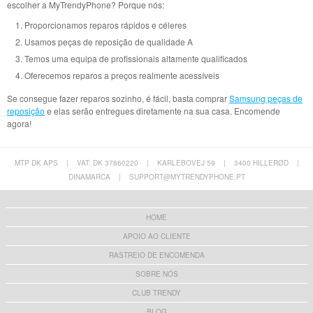
escolher a MyTrendyPhone? Porque nós:
Proporcionamos reparos rápidos e céleres
Usamos peças de reposição de qualidade A
Temos uma equipa de profissionais altamente qualificados
Oferecemos reparos a preços realmente acessíveis
Se consegue fazer reparos sozinho, é fácil, basta comprar
Samsung peças de
reposição
e elas serão entregues diretamente na sua casa. Encomende
agora!
MTP DK APS
|
VAT: DK 37860220
|
KARLEBOVEJ 59
|
3400 HILLERØD
|
DINAMARCA
|
SUPPORT@MYTRENDYPHONE.PT
HOME
APOIO AO CLIENTE
RASTREIO DE ENCOMENDA
SOBRE NÓS
CLUB TRENDY
BLOG