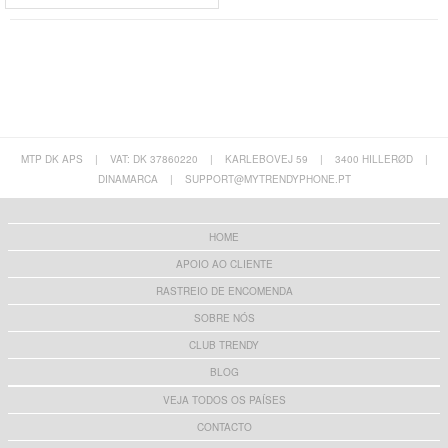
MTP DK APS
|
VAT: DK 37860220
|
KARLEBOVEJ 59
|
3400 HILLERØD
|
DINAMARCA
|
SUPPORT@MYTRENDYPHONE.PT
HOME
APOIO AO CLIENTE
RASTREIO DE ENCOMENDA
SOBRE NÓS
CLUB TRENDY
BLOG
VEJA TODOS OS PAÍSES
CONTACTO