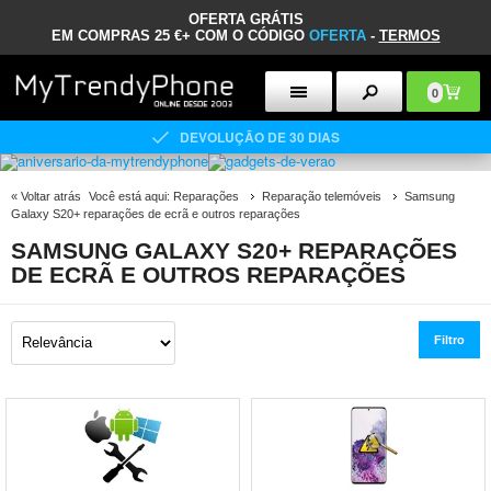
OFERTA GRÁTIS
EM COMPRAS 25 €+ COM O CÓDIGO
OFERTA
-
TERMOS
0
DEVOLUÇÃO DE 30 DIAS
«
Voltar atrás
Você está aqui:
Reparações
Reparação telemóveis
Samsung
Galaxy S20+ reparações de ecrã e outros reparações
SAMSUNG GALAXY S20+ REPARAÇÕES
DE ECRÃ E OUTROS REPARAÇÕES
Filtro