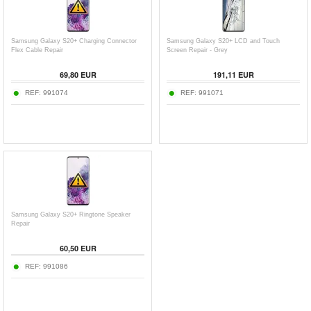
Samsung Galaxy S20+ Charging Connector
Samsung Galaxy S20+ LCD and Touch
Flex Cable Repair
Screen Repair - Grey
69,80 EUR
191,11 EUR
REF:
991074
REF:
991071
Samsung Galaxy S20+ Ringtone Speaker
Repair
60,50 EUR
REF:
991086