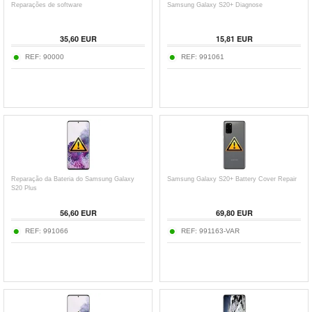
Reparações de software
Samsung Galaxy S20+ Diagnose
35,60 EUR
15,81 EUR
REF:
90000
REF:
991061
Reparação da Bateria do Samsung Galaxy
Samsung Galaxy S20+ Battery Cover Repair
S20 Plus
56,60 EUR
69,80 EUR
REF:
991066
REF:
991163-VAR