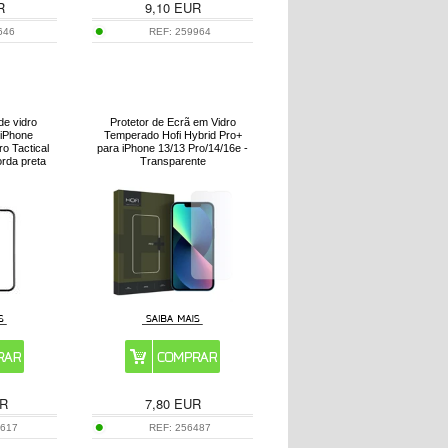
R
9,10
EUR
646
REF:
259964
de vidro
Protetor de Ecrã em Vidro
 iPhone
Temperado Hofi Hybrid Pro+
o Tactical
para iPhone 13/13 Pro/14/16e -
rda preta
Transparente
R
7,80
EUR
1617
REF:
256487