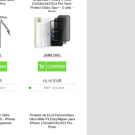
 Pro
17e/16e/14/13/13 Pro Tech-
Protect Glass Spy+ - 2 unid. -
Preto
R
13,10
EUR
310
REF:
3011645
m Vidro
Protetor de Ecrã PanzerGlass
H - iPhone
Ultra-Wide Fit EasyAligner para
sparente
iPhone 17e/16e/14/13/13 Pro -
Preto