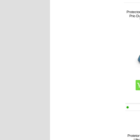
Protecto
Prio D
Proteto
Ultr