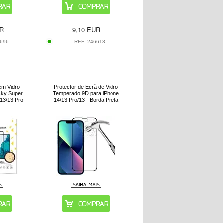
R
9,10
EUR
5696
REF:
246613
em Vidro
Protector de Ecrã de Vidro
ky Super
Temperado 9D para iPhone
 13/13 Pro
14/13 Pro/13 - Borda Preta