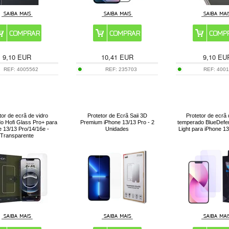
9,10
EUR
10,41
EUR
9,10
EU
REF:
4005562
REF:
235703
REF:
400
tor de ecrã de vidro
Protetor de Ecrã Saii 3D
Protetor de ecrã 
o Hofi Glass Pro+ para
Premium iPhone 13/13 Pro - 2
temperado BlueDefen
e 13/13 Pro/14/16e -
Unidades
Light para iPhone 13
Transparente