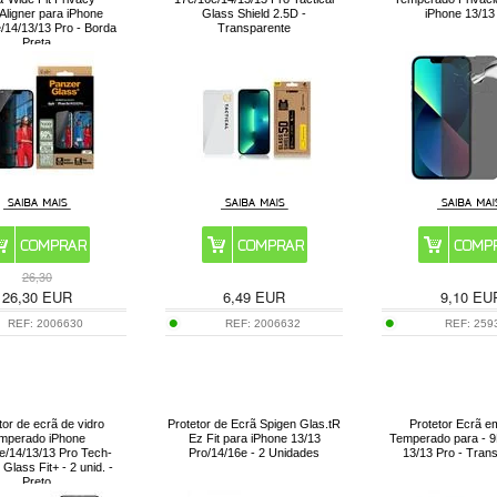
ligner para iPhone
Glass Shield 2.5D -
iPhone 13/13
/14/13/13 Pro - Borda
Transparente
Preta
26,30
26,30
EUR
6,49
EUR
9,10
EU
REF:
2006630
REF:
2006632
REF:
259
tor de ecrã de vidro
Protetor de Ecrã Spigen Glas.tR
Protetor Ecrã e
emperado iPhone
Ez Fit para iPhone 13/13
Temperado para - 9
e/14/13/13 Pro Tech-
Pro/14/16e - 2 Unidades
13/13 Pro - Tran
 Glass Fit+ - 2 unid. -
Preto