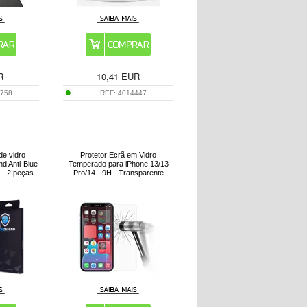
R
10,41
EUR
1758
REF:
4014447
de vidro
Protetor Ecrã em Vidro
d Anti-Blue
Temperado para iPhone 13/13
 - 2 peças.
Pro/14 - 9H - Transparente