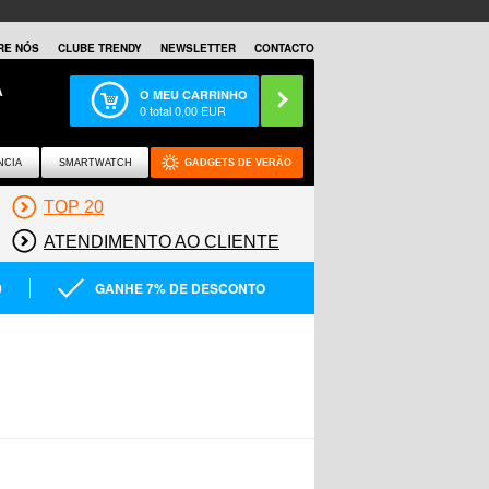
RE NÓS
CLUBE TRENDY
NEWSLETTER
CONTACTO
A
O MEU CARRINHO
0
total
0,00
EUR
NCIA
SMARTWATCH
GADGETS DE VERÃO
TOP 20
ATENDIMENTO AO CLIENTE
0
GANHE 7% DE DESCONTO