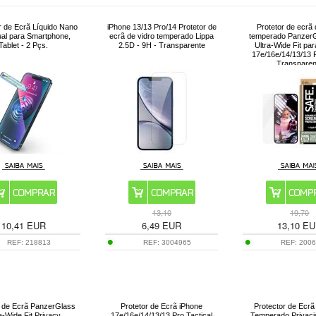
r de Ecrã Líquido Nano
iPhone 13/13 Pro/14 Protetor de
Protetor de ecrã 
ual para Smartphone,
ecrã de vidro temperado Lippa
temperado PanzerG
Tablet - 2 Pçs.
2.5D - 9H - Transparente
Ultra-Wide Fit pa
17e/16e/14/13/13 P
Transparen
13,10
19,70
10,41
EUR
6,49
EUR
13,10
EU
REF:
218813
REF:
3004965
REF:
200
r de Ecrã PanzerGlass
Protetor de Ecrã iPhone
Protector de Ecrã
a-Wide Fit Privacy
17e/16e/14/13/13 Pro Tactical
Temperado Privaci