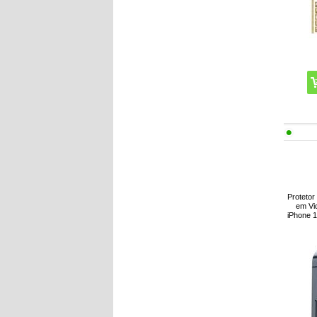
Protetor
em Vi
iPhone 1