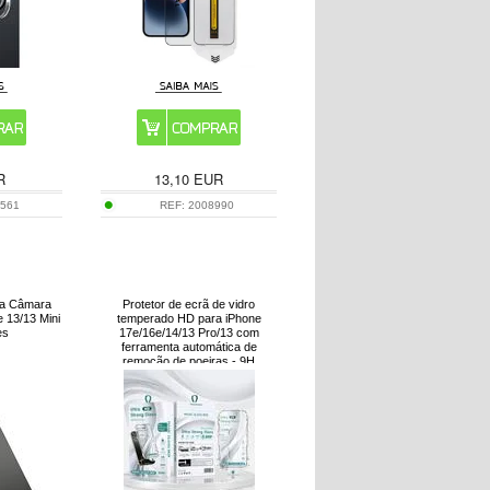
R
13,10
EUR
5561
REF:
2008990
 da Câmara
Protetor de ecrã de vidro
 13/13 Mini
temperado HD para iPhone
es
17e/16e/14/13 Pro/13 com
ferramenta automática de
remoção de poeiras - 9H