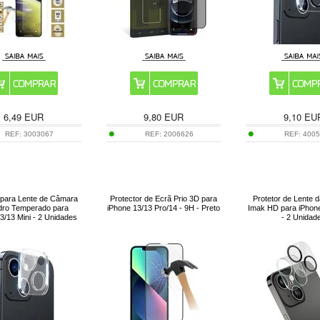
6,49
EUR
9,80
EUR
9,10
EU
REF:
3003067
REF:
2006626
REF:
400
 para Lente de Câmara
Protector de Ecrã Prio 3D para
Protetor de Lente
dro Temperado para
iPhone 13/13 Pro/14 - 9H - Preto
Imak HD para iPhone
3/13 Mini - 2 Unidades
- 2 Unidad