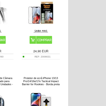
R
24,90
EUR
260
REF:
2006631
e de Câmara
Protetor de ecrã iPhone 13/13
ado para
Pro/14/16e/17e Tactical Impact
2 Unidades -
Barrier for Rookies - Borda preta