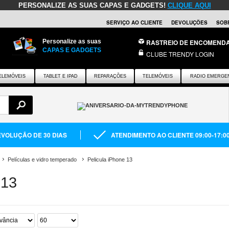
PERSONALIZE AS SUAS CAPAS E GADGETS!
CLIQUE AQUI
SERVIÇO AO CLIENTE
DEVOLUÇÕES
SOB
Personalize as suas
RASTREIO DE ENCOMEND
CAPAS E GADGETS
CLUBE TRENDY LOGIN
ELEMÓVEIS
TABLET E IPAD
REPARAÇÕES
TELEMÓVEIS
RADIO EMERGE
VOLUÇÃO DE 30 DIAS
ATENDIMENTO AO CLIENTE 09:00-17:0
Películas e vidro temperado
Pelicula iPhone 13
 13