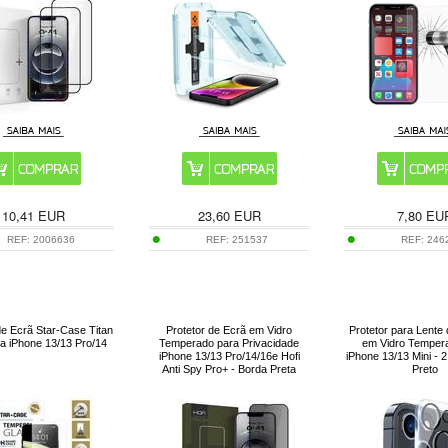
10,41
EUR
23,60
EUR
7,80
EU
REF:
2006636
REF:
251537
REF:
246
de Ecrã Star-Case Titan
Protetor de Ecrã em Vidro
Protetor para Lent
ra iPhone 13/13 Pro/14
Temperado para Privacidade
em Vidro Temper
iPhone 13/13 Pro/14/16e Hofi
iPhone 13/13 Mini - 
Anti Spy Pro+ - Borda Preta
Preto