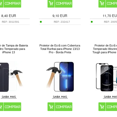
8,40
EUR
9,10
EUR
11,70
EU
REF:
3011591
REF:
232417
REF:
200
or de Tampa de Bateria
Protetor de Ecrã com Cobertura
Protetor de Ecrã 
dro Temperado para
Total Rurihai para iPhone 13/13
Temperado Wozins
iPhone 13
Pro - Borda Preta
Tough para iPhone