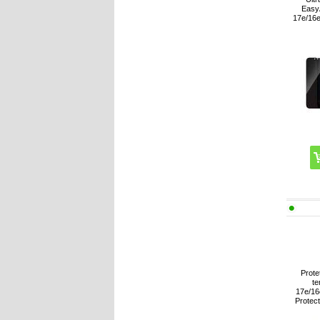
EasyA
17e/16e
Prote
t
17e/16
Protect