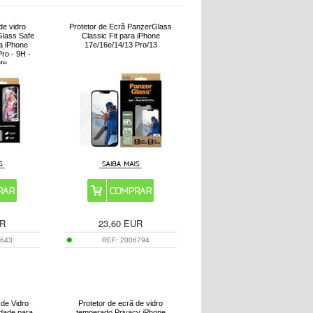
de vidro
Protetor de Ecrã PanzerGlass
lass Safe
Classic Fit para iPhone
ra iPhone
17e/16e/14/13 Pro/13
ro - 9H -
te
R
23,60
EUR
6643
REF:
2006794
 de Vidro
Protetor de ecrã de vidro
dade para
temperado Privacy iPhone