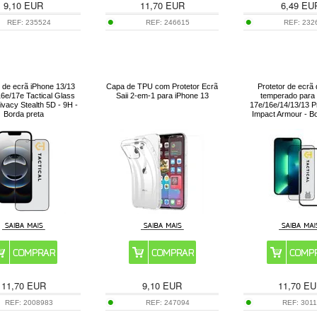
9,10
EUR
11,70
EUR
6,49
EU
REF:
235524
REF:
246615
REF:
232
r de ecrã iPhone 13/13
Capa de TPU com Protetor Ecrã
Protetor de ecrã 
16e/17e Tactical Glass
Saii 2-em-1 para iPhone 13
temperado para
ivacy Stealth 5D - 9H -
17e/16e/14/13/13 Pr
Borda preta
Impact Armour - Bo
11,70
EUR
9,10
EUR
11,70
EU
REF:
2008983
REF:
247094
REF:
301