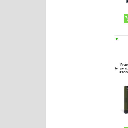
Prote
temperad
iPhon