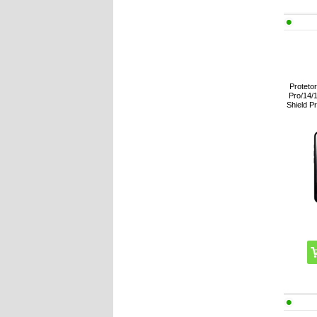
Proteto
Pro/14/
Shield Pr