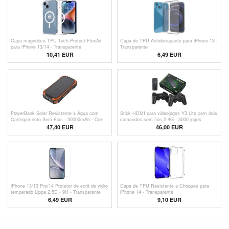
Capa magnética TPU Tech-Protect FlexAir
Capa de TPU Antiderrapante para iPhone 13 -
para iPhone 13/14 - Transparente
Transparente
10,41 EUR
6,49 EUR
PowerBank Solar Resistente à Água com
Stick HDMI para videojogos Y3 Lite com dois
Carregamento Sem Fios - 30000mAh - Cor-
comandos sem fios 2.4G - 3000 jogos
de-laranja
integrados, 32G
47,40
EUR
46,00 EUR
iPhone 13/13 Pro/14 Protetor de ecrã de vidro
Capa de TPU Resistente a Choques para
temperado Lippa 2.5D - 9H - Transparente
iPhone 14 - Transparente
6,49
EUR
9,10 EUR