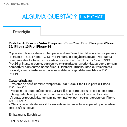
PARA ENVIO HOJE!
ALGUMA QUESTÃO?
LIVE CHAT
Descrição
Protetor de Ecrã em Vidro Temperado Star-Case Titan Plus para iPhone
13, iPhone 13 Pro, iPhone 14
O protetor de ecrã de vidro temperado Star-Case Titan Plus é a forma perfeita
de manter o seu iPhone 13/13 Pro/14 numa condição imaculada. Apresenta
uma camada oleofóbica especial que mantém o ecrã do seu iPhone 13/13
Pro/14 brilhante e bonito, bem como extremidades arredondadas que o tornam
compatível com outros acessórios. É também ultrafino, mas extremamente
durável, e não interfere com a acessibilidade original do seu iPhone 13/13
Pro/14.
Características:
- Protetor de ecrã de vidro temperado Star-Case Titan Plus para o iPhone
13/13 Pro/14
- Excelente escudo diário contra arranhões e outros tipos de danos menores
- Design ultrafino que preserva a funcionalidade original do seu dispositivo
- Arestas arredondadas tornam-no compatível com outros acessórios iPhone
13/13 Pro/14
- Classificação de dureza 9H e revestimento oleofóbico especial que repelem
impressões digitais
Embalagem: Euroblister
EAN: 4054753311520