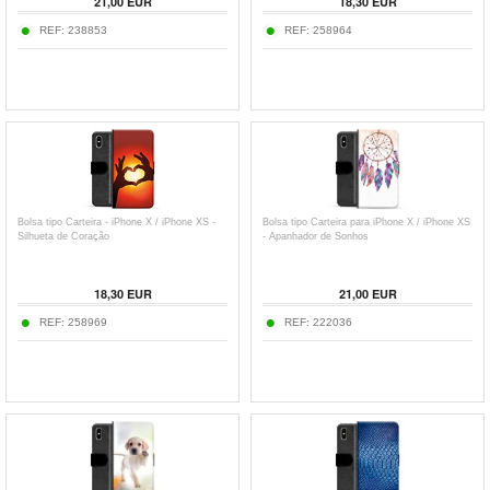
21,00
EUR
18,30
EUR
REF:
238853
REF:
258964
Bolsa tipo Carteira - iPhone X / iPhone XS -
Bolsa tipo Carteira para iPhone X / iPhone XS
Silhueta de Coração
- Apanhador de Sonhos
18,30
EUR
21,00
EUR
REF:
258969
REF:
222036