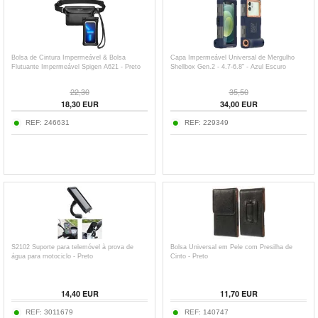
Bolsa de Cintura Impermeável & Bolsa
Capa Impermeável Universal de Mergulho
Flutuante Impermeável Spigen A621 - Preto
Shellbox Gen.2 - 4.7-6.8" - Azul Escuro
22,30
35,50
18,30
EUR
34,00
EUR
REF:
246631
REF:
229349
S2102 Suporte para telemóvel à prova de
Bolsa Universal em Pele com Presilha de
água para motociclo - Preto
Cinto - Preto
14,40
EUR
11,70
EUR
REF:
3011679
REF:
140747