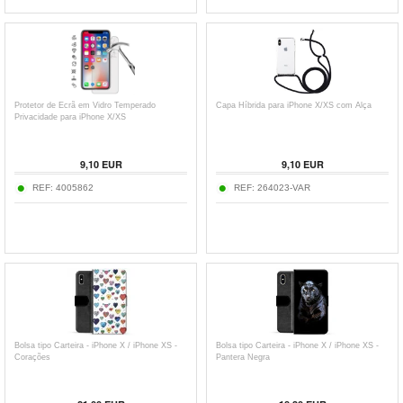
Protetor de Ecrã em Vidro Temperado
Capa Híbrida para iPhone X/XS com Alça
Privacidade para iPhone X/XS
9,10
EUR
9,10
EUR
REF:
4005862
REF:
264023-VAR
Bolsa tipo Carteira - iPhone X / iPhone XS -
Bolsa tipo Carteira - iPhone X / iPhone XS -
Corações
Pantera Negra