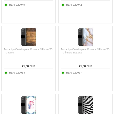
REF:
222045
REF:
222042
Bolsa tipo Carteira para iPhone X / iPhone XS
Bolsa tipo Carteira para iPhone X / iPhone XS
- Madeira
- Mármore Elegante
21,00
EUR
21,00
EUR
REF:
222053
REF:
222037