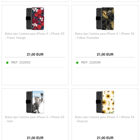
Bolsa tipo Carteira para iPhone X / iPhone XS
Bolsa tipo Carteira para iPhone X / iPhone XS
- Flores Vintage
- Folhas Douradas
21,00
EUR
21,00
EUR
REF:
222052
REF:
222039
Bolsa tipo Carteira para iPhone X / iPhone XS
Bolsa tipo Carteira para iPhone X / iPhone XS
- Gato
- Girassol
21,00
EUR
21,00
EUR