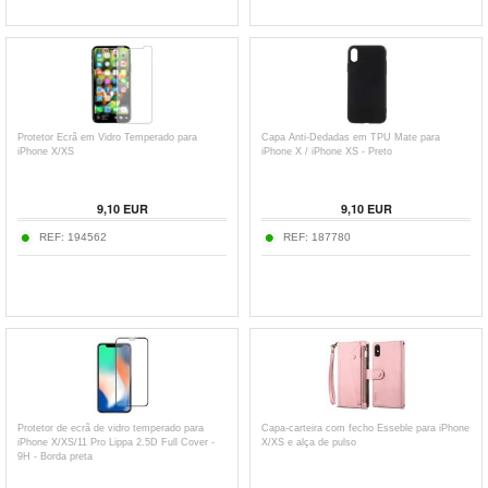
Protetor Ecrã em Vidro Temperado para
Capa Anti-Dedadas em TPU Mate para
iPhone X/XS
iPhone X / iPhone XS - Preto
9,10
EUR
9,10
EUR
REF:
194562
REF:
187780
Protetor de ecrã de vidro temperado para
Capa-carteira com fecho Esseble para iPhone
iPhone X/XS/11 Pro Lippa 2.5D Full Cover -
X/XS e alça de pulso
9H - Borda preta