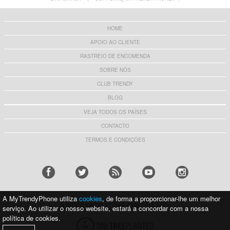
HOME
APOIO AO CLIENTE
RASTREIO DE ENCOMENDA
SOBRE NÓS
CLUB TRENDY
BLOG
VEJA TODOS OS PAÍSES
CONTACTO
TERMOS E CONDIÇÕES
A MyTrendyPhone utiliza
cookies
, de forma a proporcionar-lhe um melhor
APOIAMOS COM ORGULHO:
serviço. Ao utilizar o nosso website, estará a concordar com a nossa
política de cookies.