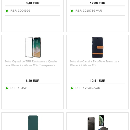
8,40
EUR
17,00
EUR
REF:
3004966
REF:
3018736-VAR
Bolsa Crystal de TPU Resistente a Quedas
Bolsa tipo Carteira Two-Tone Jeans para
para iPhone X / iPhone XS - Transparente
iPhone X / iPhone XS
6,49
EUR
10,41
EUR
REF:
184526
REF:
172499-VAR