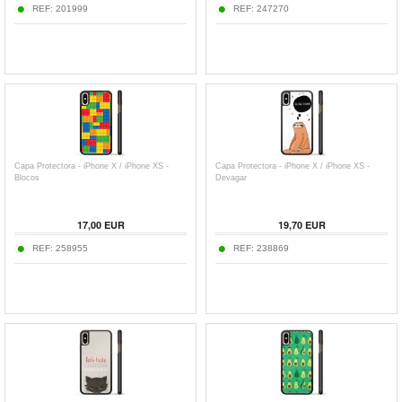
REF:
201999
REF:
247270
Capa Protectora - iPhone X / iPhone XS -
Capa Protectora - iPhone X / iPhone XS -
Blocos
Devagar
17,00
EUR
19,70
EUR
REF:
258955
REF:
238869