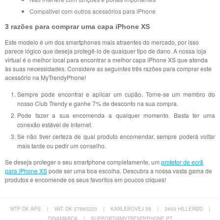
Compatível com outros acessórios para iPhone
3 razões para comprar uma capa iPhone XS
Este modelo é um dos smartphones mais atraentes do mercado, por isso
parece lógico que deseja protegê-lo de qualquer tipo de dano. A nossa loja
virtual é o melhor local para encontrar a melhor capa iPhone XS que atenda
às suas necessidades. Considere as seguintes três razões para comprar este
acessório na MyTrendyPhone!
Sempre pode encontrar e aplicar um cupão. Torne-se um membro do
nosso Club Trendy e ganhe 7% de desconto na sua compra.
Pode fazer a sua encomenda a qualquer momento. Basta ter uma
conexão estável de Internet.
Se não tiver certeza de qual produto encomendar, sempre poderá voltar
mais tarde ou pedir um conselho.
Se deseja proteger o seu smartphone completamente, um
protetor de ecrã
para iPhone XS
pode ser uma boa escolha. Descubra a nossa vasta gama de
produtos e encomende os seus favoritos em poucos cliques!
MTP DK APS
|
VAT: DK 37860220
|
KARLEBOVEJ 59
|
3400 HILLERØD
|
DINAMARCA
|
SUPPORT@MYTRENDYPHONE.PT