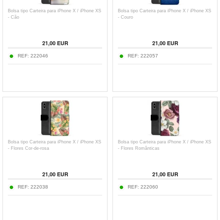
Bolsa tipo Carteira para iPhone X / iPhone XS
Bolsa tipo Carteira para iPhone X / iPhone XS
- Cão
- Couro
21,00
EUR
21,00
EUR
REF:
222046
REF:
222057
Bolsa tipo Carteira para iPhone X / iPhone XS
Bolsa tipo Carteira para iPhone X / iPhone XS
- Flores Cor-de-rosa
- Flores Românticas
21,00
EUR
21,00
EUR
REF:
222038
REF:
222060