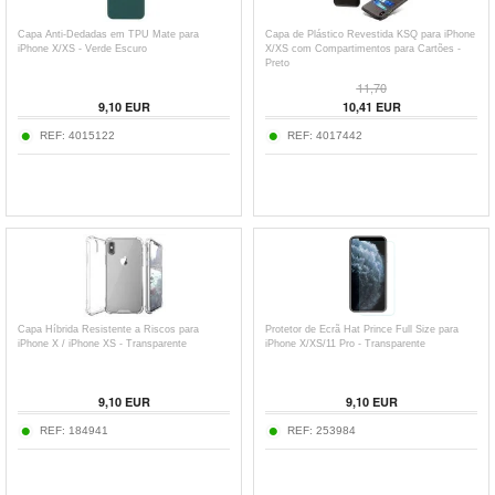
Capa Anti-Dedadas em TPU Mate para
Capa de Plástico Revestida KSQ para iPhone
iPhone X/XS - Verde Escuro
X/XS com Compartimentos para Cartões -
Preto
11,70
9,10
EUR
10,41
EUR
REF:
4015122
REF:
4017442
Capa Híbrida Resistente a Riscos para
Protetor de Ecrã Hat Prince Full Size para
iPhone X / iPhone XS - Transparente
iPhone X/XS/11 Pro - Transparente
9,10
EUR
9,10
EUR
REF:
184941
REF:
253984