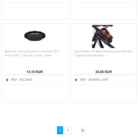
Bolsa de cintura desportiva universal Tech-
Tech-Protect V2 Mala Universal para Bicicleta
Protect M7 / Cinto de corrida - Preto
/ Suporte para Bicicleta - L
13,10
EUR
23,60
EUR
REF:
3012800
REF:
3006661-VAR
2
1