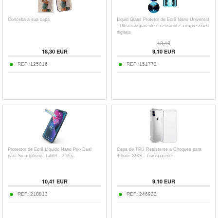
Conceba a sua capa
Liquid Glass Protetor de Ecrã Nano Universal
- Ultratransparente e resistente a impressões
digitais
13,10
18,30
EUR
9,10
EUR
REF:
125016
REF:
151772
Protector de Ecrã Líquido Nano Prio Dual
Capa de TPU Resistente a Choques para
para Smartphone, Tablet - 2 Pçs.
iPhone X/XS - Transparente
10,41
EUR
9,10
EUR
REF:
218813
REF:
246922