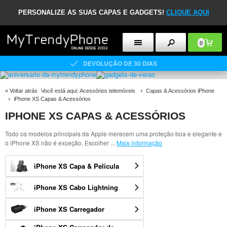
PERSONALIZE AS SUAS CAPAS E GADGETS!
CLIQUE AQUI
0
ATENDIMENTO AO CLIENTE 09:00-17:00
«
Voltar atrás
Você está aqui:
Acessórios telemóveis
Capas & Acessórios iPhone
iPhone XS Capas & Acessórios
IPHONE XS CAPAS & ACESSÓRIOS
Todo os modelos principais da Apple merecem uma proteção boa e elegante e
o iPhone XS não é exceção. Escolher
...
Mais informação
iPhone XS Capa & Película
iPhone XS Cabo Lightning
iPhone XS Carregador