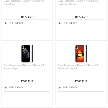
Capa Protectora - iPhone X / iPhone XS -
Capa Protectora - iPhone X / iPhone XS -
Gato Bravo
Padrão de Abacate
19,70
EUR
19,70
EUR
REF:
238860
REF:
238861
Capa Protectora - iPhone X / iPhone XS -
Capa Protectora - iPhone X / iPhone XS -
Pantera Negra
Silhueta de Coração
17,00
EUR
17,00
EUR
REF:
258954
REF:
258959