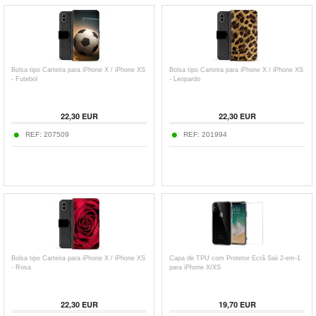
Bolsa tipo Carteira para iPhone X / iPhone XS
Bolsa tipo Carteira para iPhone X / iPhone XS
- Futebol
- Leopardo
22,30
EUR
22,30
EUR
REF:
207509
REF:
201994
Bolsa tipo Carteira para iPhone X / iPhone XS
Capa de TPU com Protetor Ecrã Saii 2-em-1
- Rosa
para iPhone X/XS
22,30
EUR
19,70
EUR