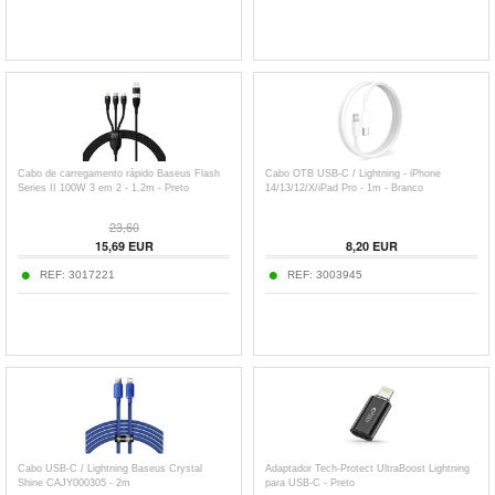
Cabo de carregamento rápido Baseus Flash
Cabo OTB USB-C / Lightning - iPhone
Series II 100W 3 em 2 - 1.2m - Preto
14/13/12/X/iPad Pro - 1m - Branco
23,60
15,69
EUR
8,20
EUR
REF:
3017221
REF:
3003945
Cabo USB-C / Lightning Baseus Crystal
Adaptador Tech-Protect UltraBoost Lightning
Shine CAJY000305 - 2m
para USB-C - Preto