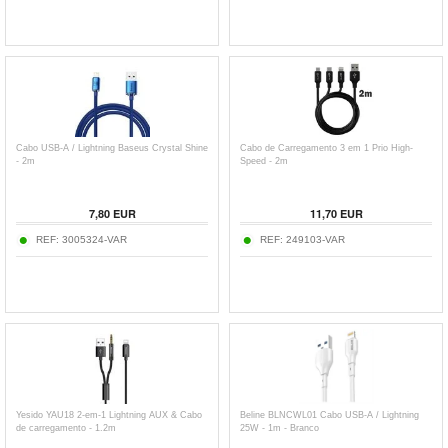
Cabo USB-A / Lightning Baseus Crystal Shine
Cabo de Carregamento 3 em 1 Prio High-
- 2m
Speed - 2m
7,80
EUR
11,70
EUR
REF:
3005324-VAR
REF:
249103-VAR
Yesido YAU18 2-em-1 Lightning AUX & Cabo
Beline BLNCWL01 Cabo USB-A / Lightning
de carregamento - 1.2m
25W - 1m - Branco