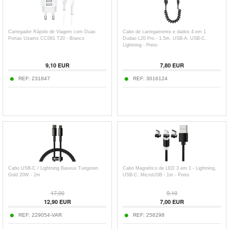
Carregador Rápido de Viagem com Duas
Cabo de carregamento e dados 4 em 1
Portas Usams CC081 T20 - Branco
Dudao L20 Pro - 1.5m, USB-A, USB-C,
Lightning - Preto
9,10
EUR
7,80
EUR
REF:
231847
REF:
3016124
Cabo USB-C / Lightning Baseus Tungsten
Cabo Magnético de LED 3 em 1 - Lightning,
Gold 20W - 2m
USB-C, MicroUSB - 1m - Preto
17,00
9,10
12,90
EUR
7,00
EUR
REF:
229054-VAR
REF:
256298