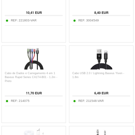
10,41
EUR
8,40
EUR
REF:
221803-VAR
REF:
3004549
Cabo de Dados e Carregamento 4 em 1
Cabo USB 2.0 / Lightning Baseus Yiven -
Baseus Rapid Series CA1T4-B01 - 1.2m -
1.8m
Preto
11,70
EUR
6,49
EUR
REF:
214075
REF:
211548-VAR