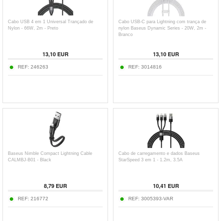
Cabo USB 4 em 1 Universal Trançado de
Cabo USB-C para Lightning com trança de
Nylon - 66W, 2m - Preto
nylon Baseus Dynamic Series - 20W, 2m -
Branco
13,10
EUR
13,10
EUR
REF:
246263
REF:
3014816
Baseus Nimble Compact Lightning Cable
Cabo de carregamento e dados Baseus
CALMBJ-B01 - Black
StarSpeed 3 em 1 - 1.2m, 3.5A
8,79
EUR
10,41
EUR
REF:
216772
REF:
3005393-VAR