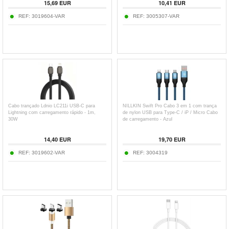
15,69
EUR
10,41
EUR
REF:
3019604-VAR
REF:
3005307-VAR
Cabo trançado Ldnio LC211i USB-C para
NILLKIN Swift Pro Cabo 3 em 1 com trança
Lightning com carregamento rápido - 1m,
de nylon USB para Type-C / iP / Micro Cabo
30W
de carregamento - Azul
14,40
EUR
19,70
EUR
REF:
3019602-VAR
REF:
3004319