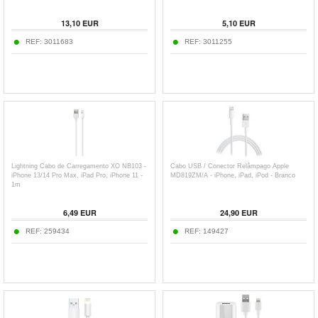
13,10
EUR
5,10
EUR
REF:
3011683
REF:
3011255
Lightning Cabo de Carregamento XO NB103 -
Cabo USB / Conector Relâmpago Apple
iPhone 13/14 Pro Max, iPad Pro, iPhone 11 -
MD819ZM/A - iPhone, iPad, iPod - Branco
1m
6,49
EUR
24,90
EUR
REF:
259434
REF:
149427