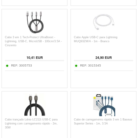
Cabo 3 em 1 Tech-Protect UltraBoost -
Cabo Apple USB-C para Lightning
Lightning, USB-C, MicroUSB - 100cm/3.5A -
MUQ93ZM/A - 1m - Branco
Cinzento
10,41
EUR
24,90
EUR
REF:
3005753
REF:
3015345
Cabo trançado Ldnio LC212i USB-C para
Cabo de carregamento rápido 3 em 1 Baseus
Lightning com carregamento rápido - 2m,
Superior Series - 1m, 3.5A
30W