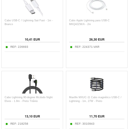
Cabo USB-C / Lightning Saii Fast - 1m -
Cabo Apple Lightning para USB-C
Branco
MKQ42ZM/A - 2m
10,41
EUR
26,30
EUR
REF:
226693
REF:
224371-VAR
Cabo Lightning 90-degree Mcdodo Night
Maxlife MXUC-11 Cabo magnético USB-C /
Elves - 1.8m - Preto Titânio
Lightning - 1m, 27W - Preto
13,10
EUR
11,70
EUR
REF:
218258
REF:
3010943