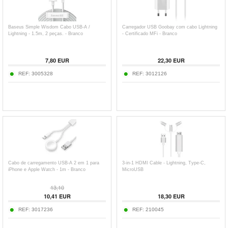
Baseus Simple Wisdom Cabo USB-A /
Carregador USB Goobay com cabo Lightning
Lightning - 1.5m, 2 peças. - Branco
- Certificado MFi - Branco
7,80
EUR
22,30
EUR
REF:
3005328
REF:
3012126
Cabo de carregamento USB-A 2 em 1 para
3-in-1 HDMI Cable - Lightning, Type-C,
iPhone e Apple Watch - 1m - Branco
MicroUSB
13,10
10,41
EUR
18,30
EUR
REF:
3017236
REF:
210045