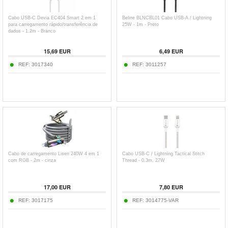
Cabo USB-C Devia EC404 Smart 2 em 1
Beline BLNCBL01 Cabo USB-A / Lightning
para carregamento rápido/transferência de
25W - 1m - Preto
dados - 1.2m - Branco
15,69
EUR
6,49
EUR
REF:
3017340
REF:
3011257
Cabo de carregamento Lisen 240W 4 em 1
Cabo USB-C / Lightning Tactical Stitch
com RGB - 2m - cinza
Thread - 0.3m, 27W
17,00
EUR
7,80
EUR
REF:
3017175
REF:
3014775-VAR