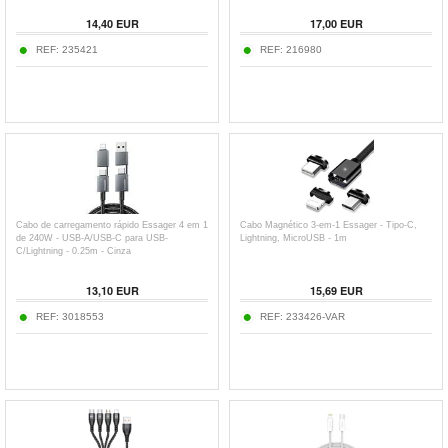
14,40
EUR
17,00
EUR
REF:
235421
REF:
216980
Cabo de carregamento rápido Essager 4 em 1
Cabo Magnético 3-em-1 Essager - Tipo-C,
de 240W - USB-A/USB-C para USB-
Lightning, MicroUSB - 1m
C/Lightning - 0.25m - Cinza
13,10
EUR
15,69
EUR
REF:
3018553
REF:
233426-VAR