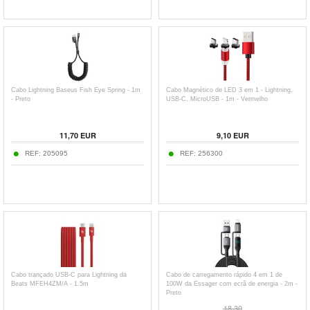
Cabo Lightning Baseus Fish Eye Spring - 1m
Cabo Magnético de LED 3 em 1 - Lightning,
- Preto
USB-C, MicroUSB - 1m - Vermelho
11,70
EUR
9,10
EUR
REF:
205095
REF:
256300
Cabo trançado USB-C para Lightning da
Cabo de carregamento rápido 4 em 1 de
Beats MFEH4ZM/A - 1.5m
100W da Essager com ecrã de energia - 2m -
Preto
18,30