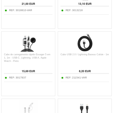
21,00
EUR
13,10
EUR
REF:
3018810-VAR
REF:
3013218
Cabo de carregamento rápido Essager 5 em
Cabo USB 2.0 / Lightning Baseus Cafule - 1m
1, 1m - USB-C, Lightning, USB-A, Apple
Watch - Preto
15,69
EUR
8,20
EUR
REF:
3017837
REF:
211541-VAR