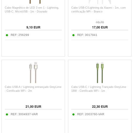
Cabo Magnético de LED 3 em 1 - Lightning,
Cabo USB-C/Lightning da Xiaomi - 1m, com
USB-C, MicroUSB - 1m - Dourado
certificação MFi - Branco
19,70
9,10
EUR
17,00
EUR
REF:
256299
REF:
3017941
Cabo USB-A / Lightning entrançado GreyLime
Cabo USB-C / Lightning Trançado GreyLime
- Certificado MFi - 2m
18W - Certificado MFi - 1m
21,00
EUR
22,30
EUR
REF:
3004937-VAR
REF:
2003760-VAR