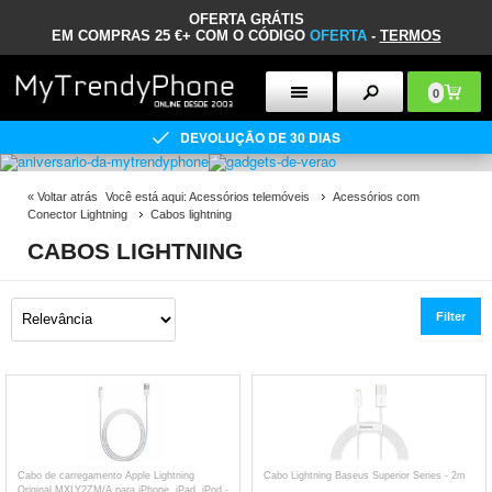
OFERTA GRÁTIS
EM COMPRAS 25 €+ COM O CÓDIGO
OFERTA
-
TERMOS
0
DEVOLUÇÃO DE 30 DIAS
«
Voltar atrás
Você está aqui:
Acessórios telemóveis
Acessórios com
Conector Lightning
Cabos lightning
CABOS LIGHTNING
Filter
Cabo de carregamento Apple Lightning
Cabo Lightning Baseus Superior Series - 2m
Original MXLY2ZM/A para iPhone, iPad, iPod -