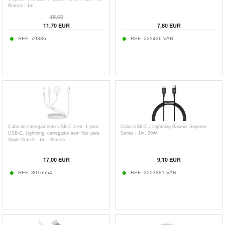
Branco - 1m
15,69
11,70
EUR
7,80
EUR
REF:
79336
REF:
229426-VAR
Cabo de carregamento USB-C 3 em 1 para
Cabo USB-C / Lightning Baseus Superior
USB-C, Lightning, carregador sem fios para
Series - 1m, 20W
Apple Watch - 1m - Branco
17,00
EUR
9,10
EUR
REF:
3016554
REF:
2003881-VAR