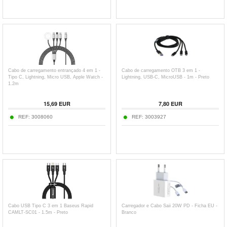
Cabo de carregamento entrançado 4 em 1 -
Cabo de carregamento OTB 3 em 1 -
Tipo C, Lightning, Micro USB, Apple Watch -
Lightning, USB-C, MicroUSB - 1m - Preto
1.2m
15,69
EUR
7,80
EUR
REF:
3008060
REF:
3003927
Cabo USB Tipo C 3 em 1 Baseus Rapid
Carregador e Cabo Saii 20W PD - Ficha EU -
CAMLT-SC01 - 1.5m - Preto
Branco