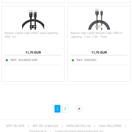
Baseus Cafule Cabo USB-C para Lightning -
Baseus Jelly Liquid Silicone Cabo USB-A /
20W, 1m
Lightning - 1.2m, 2.4A - Preto
11,70
EUR
11,70
EUR
REF:
3014809-VAR
REF:
3005381
2
1
MTP DK APS
|
VAT: DK 37860220
|
KARLEBOVEJ 59
|
3400 HILLERØD
|
DINAMARCA
|
SUPPORT@MYTRENDYPHONE.PT