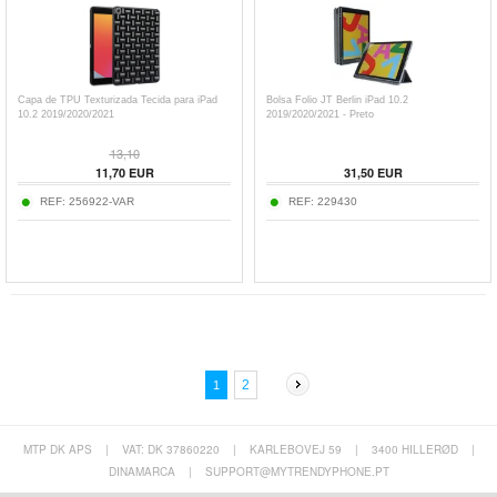
Capa de TPU Texturizada Tecida para iPad
Bolsa Folio JT Berlin iPad 10.2
10.2 2019/2020/2021
2019/2020/2021 - Preto
13,10
11,70
EUR
31,50
EUR
REF:
256922-VAR
REF:
229430
2
1
MTP DK APS
|
VAT: DK 37860220
|
KARLEBOVEJ 59
|
3400 HILLERØD
|
DINAMARCA
|
SUPPORT@MYTRENDYPHONE.PT