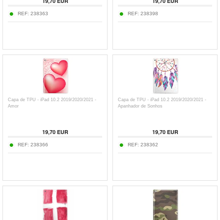
19,70
EUR
19,70
EUR
REF:
238363
REF:
238398
Capa de TPU - iPad 10.2 2019/2020/2021 -
Capa de TPU - iPad 10.2 2019/2020/2021 -
Amor
Apanhador de Sonhos
19,70
EUR
19,70
EUR
REF:
238366
REF:
238362