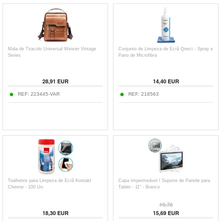
Mala de Tiracolo Universal Weixier Vintage
Conjunto de Limpeza de Ecrã Qnect - Spray e
Series
Pano de Microfibra
28,91
EUR
14,40
EUR
REF:
223445-VAR
REF:
218563
Toalhetes para Limpeza de Ecrã Kontakt
Capa Impermeável / Suporte de Parede para
Chemie - 100 Un.
Tablet - 11" - Branco
19,70
18,30
EUR
15,69
EUR