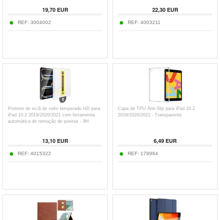
19,70
EUR
22,30
EUR
REF:
3004002
REF:
4003211
Protetor de ecrã de vidro temperado HD para
Capa de TPU Anti-Slip para iPad 10.2
iPad 10.2 2019/2020/2021 com ferramenta
2019/2020/2021 - Transparente
automática de remoção de poeiras - 9H
13,10
EUR
6,49
EUR
REF:
4015322
REF:
178964