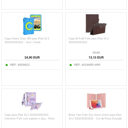
Capa Heavy Duty 360 para iPad 10.2
Capa Bi-Fold Folio para iPad 10.2
2019/2020/2021 - Azul / Verde
2019/2020/2021
15,69
24,90
EUR
13,10
EUR
REF:
4000622
REF:
4016685-VAR
Capa para iPad 10.2 2019/2020/2021
Bolsa Tipo Folio Dux Ducis Domo para iPad
Unicórnio Fofo com suporte e alça - Roxo
10.2 2019/2020/2021 - Cor-de-Rosa Dourado