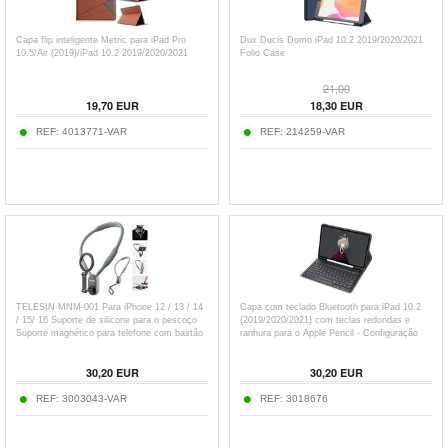
Capa flip inteligente Metric para iPad Pro
Dux Ducis Domo iPad 10.2 2019/2020/2021
10.5/Air (2019)/iPad 10.2 2019/2020/2021
Folio Case
21,00
19,70
EUR
18,30
EUR
REF:
4013771-VAR
REF:
214259-VAR
TELESIN MNM-001 Para iPhone 12 / 13 / 14
Capa com teclado Bluetooth para iPad 10.2
/ 15/ 16 Suporte de silicone para o pescoço
(2019/2020/2021) com teclas redondas e
Suporte magnético para telefone com bastão
ranhura para o Apple Pencil - Configuração
de selfie
dos EUA - Preto
30,20
EUR
30,20
EUR
REF:
3003043-VAR
REF:
3018676