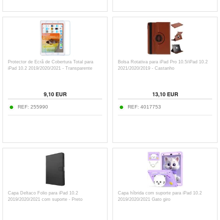
Protector de Ecrã de Cobertura Total para
Bolsa Rotativa para iPad Pro 10.5/iPad 10.2
iPad 10.2 2019/2020/2021 - Transparente
2021/2020/2019 - Castanho
9,10
EUR
13,10
EUR
REF:
255990
REF:
4017753
Capa Deltaco Folio para iPad 10.2
Capa híbrida com suporte para iPad 10.2
2019/2020/2021 com suporte - Preto
2019/2020/2021 Gato giro