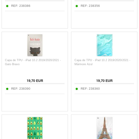
REF:
238386
REF:
238356
Capa de TPU - iPad 10.2 2019/2020/2021 -
Capa de TPU - iPad 10.2 2019/2020/2021 -
Gato Bravo
Mármore Azul
19,70
EUR
19,70
EUR
REF:
238390
REF:
238360