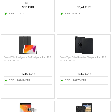
13,10
9,10
EUR
10,41
EUR
REF:
151772
REF:
218813
Bolsa Fólio Inteligente Tri-Fold para iPad 10.2
Bolsa Tipo Fólio Rotativa 360 para iPad 10.2
2019/2020/2021
2019/2020/2021
17,00
EUR
15,69
EUR
REF:
178949-VAR
REF:
178978-VAR