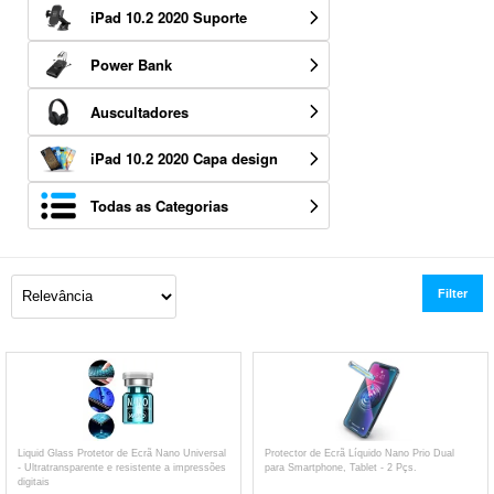
iPad 10.2 2020 Suporte
Power Bank
Auscultadores
iPad 10.2 2020 Capa design
Todas as Categorias
Filter
Liquid Glass Protetor de Ecrã Nano Universal
Protector de Ecrã Líquido Nano Prio Dual
- Ultratransparente e resistente a impressões
para Smartphone, Tablet - 2 Pçs.
digitais