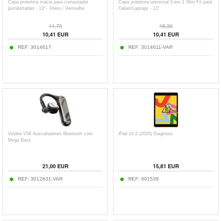
Capa protetora macia para computador
Capa protetora universal 3 em 1 Slim Fit para
portátil/tablet - 13" - Preto / Vermelho
Tablet/Laptops - 13"
11,70
18,30
10,41
EUR
10,41
EUR
REF:
3014617
REF:
3014611-VAR
Vsidea V36 Auscultadores Bluetooth com
iPad 10.2 (2020) Diagnose
Mega Bass
21,00
EUR
15,81
EUR
REF:
3012631-VAR
REF:
991539