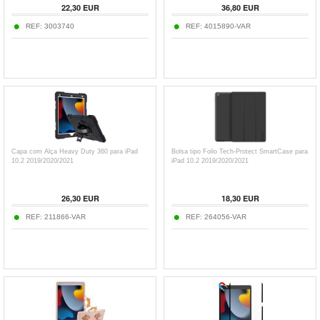
22,30
EUR
36,80
EUR
REF:
3003740
REF:
4015890-VAR
Capa com Alça Heavy Duty 360 para iPad
Bolsa tipo Folio Tech-Protect SmartCase para
10.2 2019/2020/2021
iPad 10.2 2019/2020/2021
26,30
EUR
18,30
EUR
REF:
211866-VAR
REF:
264056-VAR