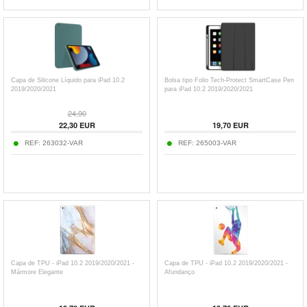
Capa de Silicone Líquido para iPad 10.2
Bolsa tipo Folio Tech-Protect SmartCase Pen
2019/2020/2021
para iPad 10.2 2019/2020/2021
24,90
22,30
EUR
19,70
EUR
REF:
263032-VAR
REF:
265003-VAR
Capa de TPU - iPad 10.2 2019/2020/2021 -
Capa de TPU - iPad 10.2 2019/2020/2021 -
Mármore Elegante
Afundanço