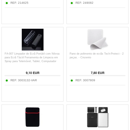
REF:
214625
REF:
249082
FA-007 Limpador de Ecrã Portátil com Névoa
Pano de polimento de ecrãs Tech-Protect - 2
para Ecrã Táctil Ferramenta de Limpeza em
peças. - Cinzento
Spray para Telemóvel, Tablet, Computador
Portátil (sem Líquido)
9,10
EUR
7,80
EUR
REF:
3003132-VAR
REF:
3007809