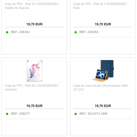
Capa de TPU - iPad 10.2 2019/2020/2021 -
Capa de TPU - iPad 10.2 2019/2020/2021 -
Padrão de Abacate
Paris
19,70
EUR
19,70
EUR
REF:
238391
REF:
238353
Capa de TPU - iPad 10.2 2019/2020/2021 -
Capa de couro bicolor universal para tablet -
Unicórnio
11"-12.4"
19,70
EUR
19,70
EUR
REF:
238377
REF:
3012371-VAR