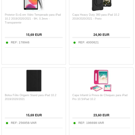
Protetor Ecrã em Vidro Temperado para iPad
Capa Heavy Duty 360 para iPad 10.2
10.2 2019/2020/2021 - 9H, 0.3mm -
2019/2020/2021 - Preto
Transparente
15,69
EUR
24,90
EUR
REF:
178946
REF:
4000621
Bolsa Fólio Origami Stand para iPad 10.2
Capa Infantil à Prova de Choques para iPad
2019/2020/2021
Pro 10.5/iPad 10.2
15,69
EUR
23,60
EUR
REF:
256958-VAR
REF:
196698-VAR