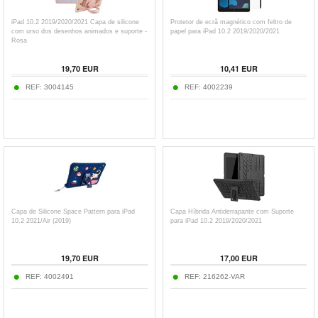
iPad 10.2 2019/2020/2021 Capa de silicone
Protetor de ecrã magnético com feltro de
com urso dos desenhos animados e suporte -
papel para iPad 10.2 2019/2020/2021
Rosa
19,70
EUR
10,41
EUR
REF:
3004145
REF:
4002239
Capa de Silicone Space Pattern para iPad
Capa Híbrida Antiderrapante com Suporte
10.2 2021/Air (2019)
para iPad 10.2 2019/2020/2021
19,70
EUR
17,00
EUR
REF:
4002491
REF:
216262-VAR