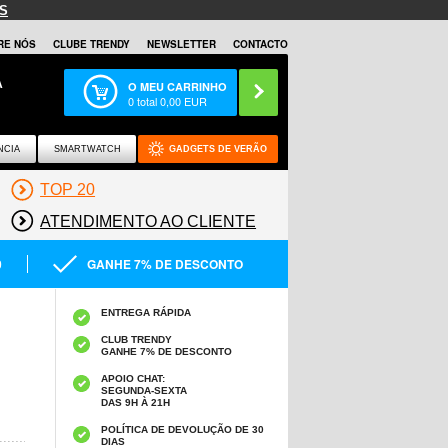
S
RE NÓS
CLUBE TRENDY
NEWSLETTER
CONTACTO
A
O MEU CARRINHO
0
total
0,00
EUR
NCIA
SMARTWATCH
GADGETS DE VERÃO
TOP 20
ATENDIMENTO AO CLIENTE
0
GANHE 7% DE DESCONTO
ENTREGA RÁPIDA
CLUB TRENDY
GANHE 7% DE DESCONTO
APOIO CHAT:
SEGUNDA-SEXTA
DAS 9H À 21H
POLÍTICA DE DEVOLUÇÃO DE 30
DIAS