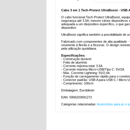
Cabo 3 em 1 Tech-Protect UltraBoost - USB-
O cabo funcional Tech-Protect UltraBoost, equi
segurança até 3.5A, mesmo vários dispositivos 
adequada a um dispositivo específico, o que g
dispositivo.
UltraBoost significa também a possibilidade de u
Fabricado com componentes de alta qualidade - 
resistente à flexão e a fissuras. O design resis
pela utilização quotidiana.
Especificações:
- Construção durável
- Feito de alumínio
- Corrente máxima total: 3.5A
- Corrente máxima Micro-USB/Tipo C: 5V/2A
- Máx. Corrente Lightning: 5V/2,4A
- Função de carregamento rápido para o conetor
- Conector padrão: USB-A para USB-C / Micro-US
- Comprimento: 100cm
Embalagem: Euroblister
EAN: 5906203691272
Categorias relacionadas:
Acessórios para pc e po