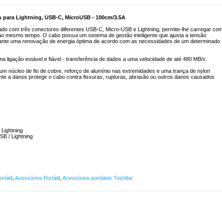
A para Lightning, USB-C, MicroUSB - 100cm/3.5A
pado com três conectores diferentes USB-C, Micro-USB e Lightning, permite-lhe carregar co
ao mesmo tempo. O cabo possui um sistema de gestão inteligente que ajusta a tensão
arante uma renovação de energia óptima de acordo com as necessidades de um determinado
ma ligação estável e fiável - transferência de dados a uma velocidade de até 480 MB/s.
um núcleo de fio de cobre, reforço de alumínio nas extremidades e uma trança de nylon
tente a danos protege o cabo contra fissuras, rupturas, abrasão ou outros danos causados
 Lightning
B / Lightning
rtátil
,
Acessórios Portátil
,
Acessórios portáteis Toshiba