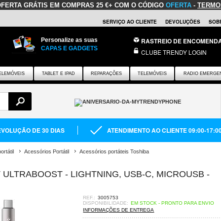
OFERTA GRÁTIS
EM COMPRAS 25 €+ COM O CÓDIGO
OFERTA
-
TERMO
SERVIÇO AO CLIENTE
DEVOLUÇÕES
SOB
Personalize as suas
RASTREIO DE ENCOMEND
CAPAS E GADGETS
CLUBE TRENDY LOGIN
ELEMÓVEIS
TABLET E IPAD
REPARAÇÕES
TELEMÓVEIS
RADIO EMERGE
VOLUÇÃO DE 30 DIAS
ATENDIMENTO AO CLIENTE 09:00-17:0
rtátil
Acessórios Portátil
Acessórios portáteis Toshiba
 ULTRABOOST - LIGHTNING, USB-C, MICROUSB -
REF.:
3005753
DISPONIBILIDADE:
EM STOCK - PRONTO PARA ENVIO
INFORMAÇÕES DE ENTREGA