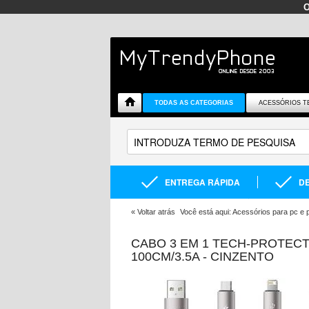
TODAS AS CATEGORIAS
ACESSÓRIOS T
ENTREGA RÁPIDA
DE
«
Voltar atrás
Você está aqui:
Acessórios para pc e po
CABO 3 EM 1 TECH-PROTECT
100CM/3.5A - CINZENTO