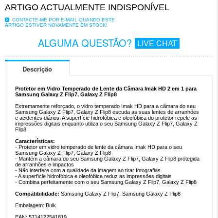
ARTIGO ACTUALMENTE INDISPONÍVEL
CONTACTE-ME POR E-MAIL QUANDO ESTE
ARTIGO ESTIVER NOVAMENTE EM STOCK!
ALGUMA QUESTÃO?
LIVE CHAT
Descrição
Protetor em Vidro Temperado de Lente da Câmara Imak HD 2 em 1 para
Samsung Galaxy Z Flip7, Galaxy Z Flip8
Extremamente reforçado, o vidro temperado Imak HD para a câmara do seu
Samsung Galaxy Z Flip7, Galaxy Z Flip8 escuda as suas lentes de arranhões
e acidentes diários. A superfície hidrofóbica e oleofóbica do protetor repele as
impressões digitais enquanto utiliza o seu Samsung Galaxy Z Flip7, Galaxy Z
Flip8.
Características:
- Protetor em vidro temperado de lente da câmara Imak HD para o seu
Samsung Galaxy Z Flip7, Galaxy Z Flip8
- Mantém a câmara do seu Samsung Galaxy Z Flip7, Galaxy Z Flip8 protegida
de arranhões e impactos
- Não interfere com a qualidade da imagem ao tirar fotografias
- A superfície hidrofóbica e oleofóbica reduz as impressões digitais
- Combina perfeitamente com o seu Samsung Galaxy Z Flip7, Galaxy Z Flip8
Compatibilidade:
Samsung Galaxy Z Flip7, Samsung Galaxy Z Flip8
Embalagem: Bulk
EAN: 5714122541819