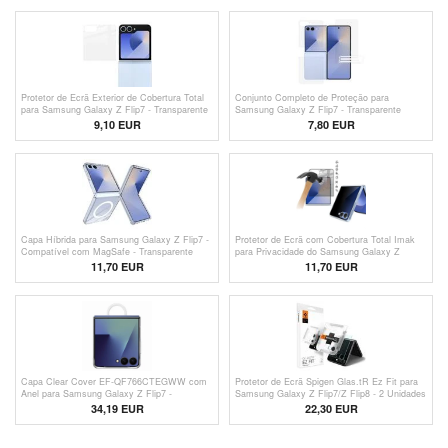
Protetor de Ecrã Exterior de Cobertura Total
Conjunto Completo de Proteção para
para Samsung Galaxy Z Flip7 - Transparente
Samsung Galaxy Z Flip7 - Transparente
9,10 EUR
7,80 EUR
Capa Híbrida para Samsung Galaxy Z Flip7 -
Protetor de Ecrã com Cobertura Total Imak
Compatível com MagSafe - Transparente
para Privacidade do Samsung Galaxy Z
Flip7/Z Flip8
11,70 EUR
11,70 EUR
Capa Clear Cover EF-QF766CTEGWW com
Protetor de Ecrã Spigen Glas.tR Ez Fit para
Anel para Samsung Galaxy Z Flip7 -
Samsung Galaxy Z Flip7/Z Flip8 - 2 Unidades
Transparente
34,19 EUR
22,30 EUR