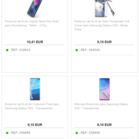
Protector de Ecrã Líquido Nano Prio Dual
Protector de Ecrã de Vidro Temperado Full
para Smartphone, Tablet - 2 Pçs.
Cover para Samsung Galaxy S10 - Borda
Preta
10,41
EUR
9,10
EUR
REF:
218813
REF:
264040
Protector de Ecrã de Cobertura Total para
Película Protectora para Samsung Galaxy
Samsung Galaxy S10 - Transparente
S10 - Transparente
9,10
EUR
9,10
EUR
REF:
256899
REF:
256898