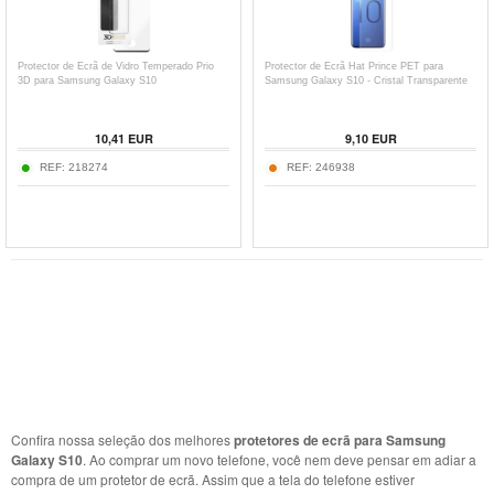
Protector de Ecrã de Vidro Temperado Prio
Protector de Ecrã Hat Prince PET para
3D para Samsung Galaxy S10
Samsung Galaxy S10 - Cristal Transparente
10,41
EUR
9,10
EUR
REF:
218274
REF:
246938
Confira nossa seleção dos melhores
protetores de ecrã para Samsung
Galaxy S10
. Ao comprar um novo telefone, você nem deve pensar em adiar a
compra de um protetor de ecrã. Assim que a tela do telefone estiver