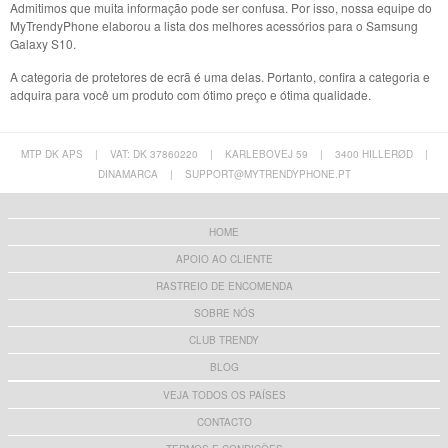
Admitimos que muita informação pode ser confusa. Por isso, nossa equipe do
MyTrendyPhone elaborou a lista dos melhores acessórios para o Samsung
Galaxy S10.
A categoria de protetores de ecrã é uma delas. Portanto, confira a categoria e
adquira para você um produto com ótimo preço e ótima qualidade.
MTP DK APS
|
VAT: DK 37860220
|
KARLEBOVEJ 59
|
3400 HILLERØD
|
DINAMARCA
|
SUPPORT@MYTRENDYPHONE.PT
HOME
APOIO AO CLIENTE
RASTREIO DE ENCOMENDA
SOBRE NÓS
CLUB TRENDY
BLOG
VEJA TODOS OS PAÍSES
CONTACTO