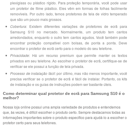
plexiglass ou plástico rígido. Para proteção temporária, você pode usar
um protetor de filme plástico. Eles vêm em formas de folhas facilmente
removíveis. Por outro lado, temos protetores de tela de vidro temperado
que são um pouco mais grossos.
Cobertura
: Existem diferentes variações de protetores de ecrã para
Samsung S10 no mercado. Normalmente, um produto tem cantos
arredondados, enquanto o outro tem cantos agudos. Você também pode
encontrar proteção compatível com bolsas, de ponta a ponta. Deve
encontrar o protetor de ecrã certo para o modelo do seu telefone.
Privacidade
: Há um recurso premium que permite manter os textos
privados em seu telefone. Ao escolher o protetor de ecrã, certifique-se de
verificar se ele possui a função de tela privada.
Processo de instalação fácil
: por último, mas não menos importante, você
precisa verificar se o protetor de ecrã é fácil de instalar. Portanto, os kits
de instalação e os guias de instruções podem ser bastante úteis.
Como determinar qual protetor de ecrã para Samsung S10 é o
melhor?
Nossa loja online possui uma ampla variedade de produtos e entendemos
que, às vezes, é difícil escolher o produto certo. Sempre destacamos todas as
informações importantes sobre o produto específico para ajudá-lo a escolher o
protetor certo para seus telefones.