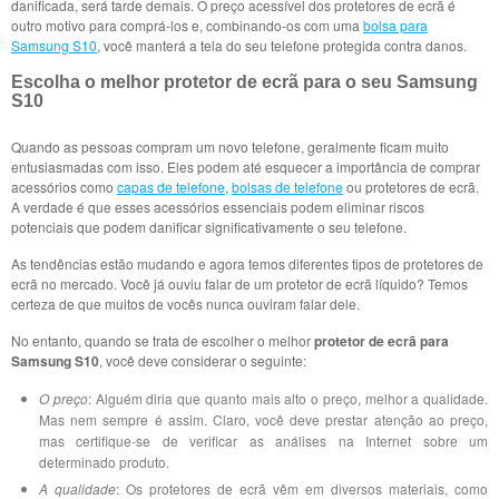
danificada, será tarde demais. O preço acessível dos protetores de ecrã é
outro motivo para comprá-los e, combinando-os com uma
bolsa para
Samsung S10
, você manterá a tela do seu telefone protegida contra danos.
Escolha o melhor protetor de ecrã para o seu Samsung
S10
Quando as pessoas compram um novo telefone, geralmente ficam muito
entusiasmadas com isso. Eles podem até esquecer a importância de comprar
acessórios como
capas de telefone
,
bolsas de telefone
ou protetores de ecrã.
A verdade é que esses acessórios essenciais podem eliminar riscos
potenciais que podem danificar significativamente o seu telefone.
As tendências estão mudando e agora temos diferentes tipos de protetores de
ecrã no mercado. Você já ouviu falar de um protetor de ecrã líquido? Temos
certeza de que muitos de vocês nunca ouviram falar dele.
No entanto, quando se trata de escolher o melhor
protetor de ecrã para
Samsung S10
, você deve considerar o seguinte:
O preço
: Alguém diria que quanto mais alto o preço, melhor a qualidade.
Mas nem sempre é assim. Claro, você deve prestar atenção ao preço,
mas certifique-se de verificar as análises na Internet sobre um
determinado produto.
A qualidade
: Os protetores de ecrã vêm em diversos materiais, como