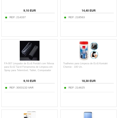
9,10
EUR
14,40
EUR
REF:
214337
REF:
218563
FA-007 Limpador de Ecrã Portátil com Névoa
Toalhetes para Limpeza de Ecrã Kontakt
para Ecrã Táctil Ferramenta de Limpeza em
Chemie - 100 Un.
Spray para Telemóvel, Tablet, Computador
Portátil (sem Líquido)
9,10
EUR
18,30
EUR
REF:
3003132-VAR
REF:
214625