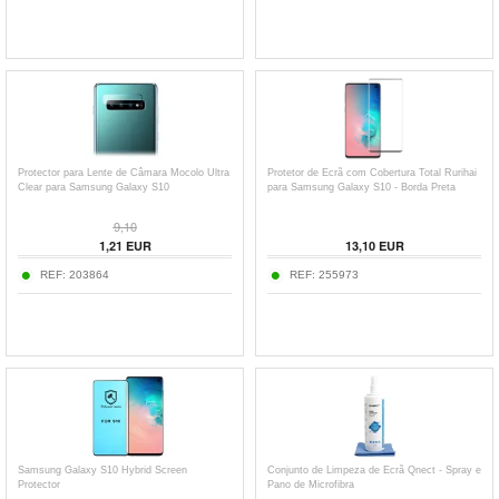
Protector para Lente de Câmara Mocolo Ultra
Protetor de Ecrã com Cobertura Total Rurihai
Clear para Samsung Galaxy S10
para Samsung Galaxy S10 - Borda Preta
9,10
1,21
EUR
13,10
EUR
REF:
203864
REF:
255973
Samsung Galaxy S10 Hybrid Screen
Conjunto de Limpeza de Ecrã Qnect - Spray e
Protector
Pano de Microfibra