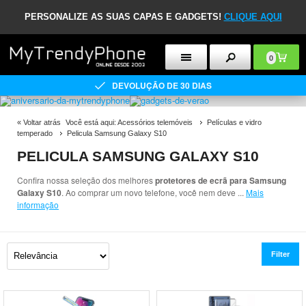
PERSONALIZE AS SUAS CAPAS E GADGETS!
CLIQUE AQUI
0
DEVOLUÇÃO DE 30 DIAS
«
Voltar atrás
Você está aqui:
Acessórios telemóveis
Películas e vidro
temperado
Pelicula Samsung Galaxy S10
PELICULA SAMSUNG GALAXY S10
Confira nossa seleção dos melhores
protetores de ecrã para Samsung
Galaxy S10
. Ao comprar um novo telefone, você nem deve
...
Mais
informação
Filter