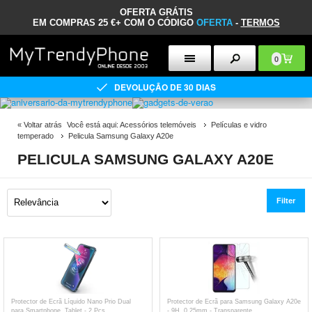
OFERTA GRÁTIS
EM COMPRAS 25 €+ COM O CÓDIGO
OFERTA
-
TERMOS
0
DEVOLUÇÃO DE 30 DIAS
«
Voltar atrás
Você está aqui:
Acessórios telemóveis
Películas e vidro
temperado
Pelicula Samsung Galaxy A20e
PELICULA SAMSUNG GALAXY A20E
Filter
Protector de Ecrã Líquido Nano Prio Dual
Protector de Ecrã para Samsung Galaxy A20e
para Smartphone, Tablet - 2 Pçs.
- 9H, 0.25mm - Transparente