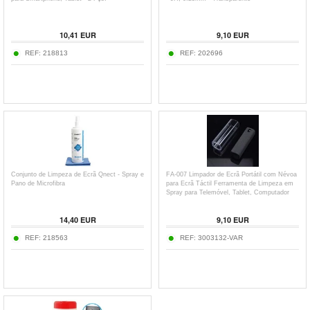
10,41
EUR
9,10
EUR
REF:
218813
REF:
202696
Conjunto de Limpeza de Ecrã Qnect - Spray e
FA-007 Limpador de Ecrã Portátil com Névoa
Pano de Microfibra
para Ecrã Táctil Ferramenta de Limpeza em
Spray para Telemóvel, Tablet, Computador
Portátil (sem Líquido)
14,40
EUR
9,10
EUR
REF:
218563
REF:
3003132-VAR