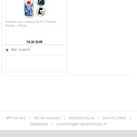
Toalhetes para Limpeza de Ecrã Kontakt
Chemie - 100 Un.
18,30
EUR
REF:
214625
MTP DK APS
|
VAT: DK 37860220
|
KARLEBOVEJ 59
|
3400 HILLERØD
|
DINAMARCA
|
SUPPORT@MYTRENDYPHONE.PT