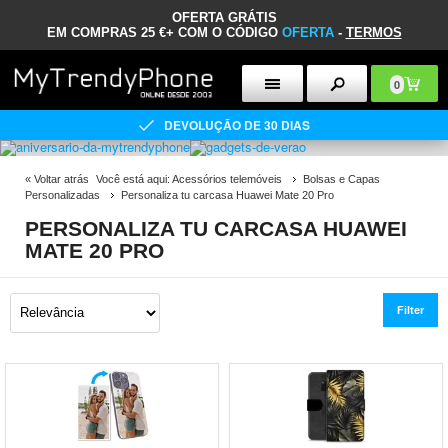
OFERTA GRÁTIS
EM COMPRAS 25 €+ COM O CÓDIGO
OFERTA
-
TERMOS
0
DEVOLUÇÃO DE 30 DIAS
«
Voltar atrás
Você está aqui:
Acessórios telemóveis
Bolsas e Capas
Personalizadas
Personaliza tu carcasa Huawei Mate 20 Pro
PERSONALIZA TU CARCASA HUAWEI
MATE 20 PRO
Filter