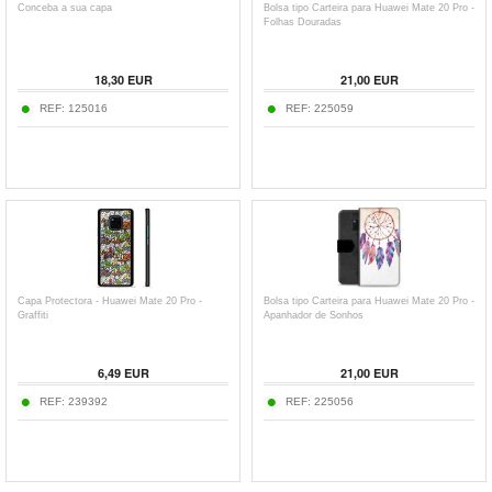
Conceba a sua capa
Bolsa tipo Carteira para Huawei Mate 20 Pro -
Folhas Douradas
18,30
EUR
21,00
EUR
REF:
125016
REF:
225059
Capa Protectora - Huawei Mate 20 Pro -
Bolsa tipo Carteira para Huawei Mate 20 Pro -
Graffiti
Apanhador de Sonhos
6,49
EUR
21,00
EUR
REF:
239392
REF:
225056