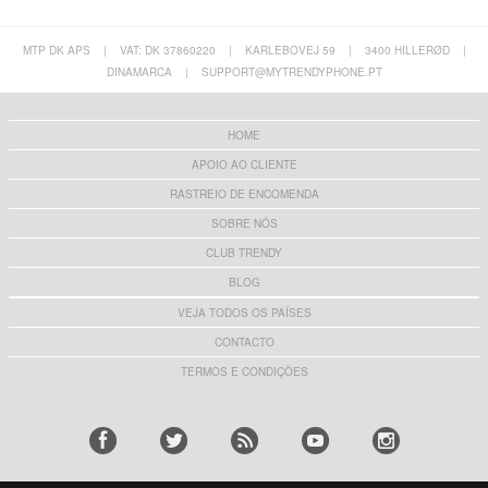
MTP DK APS
|
VAT: DK 37860220
|
KARLEBOVEJ 59
|
3400 HILLERØD
|
DINAMARCA
|
SUPPORT@MYTRENDYPHONE.PT
HOME
APOIO AO CLIENTE
RASTREIO DE ENCOMENDA
SOBRE NÓS
CLUB TRENDY
BLOG
VEJA TODOS OS PAÍSES
CONTACTO
TERMOS E CONDIÇÕES