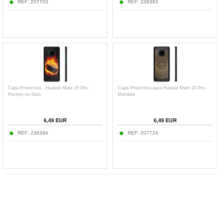
REF:
207703
REF:
239393
Capa Protectora - Huawei Mate 20 Pro -
Capa Protectora para Huawei Mate 20 Pro -
Hockey no Gelo
Mandala
6,49
EUR
6,49
EUR
REF:
239394
REF:
207724