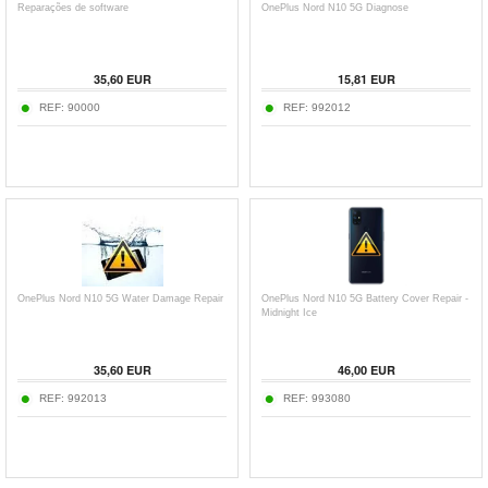
Reparações de software
OnePlus Nord N10 5G Diagnose
35,60
EUR
15,81
EUR
REF:
90000
REF:
992012
OnePlus Nord N10 5G Water Damage Repair
OnePlus Nord N10 5G Battery Cover Repair -
Midnight Ice
35,60
EUR
46,00
EUR
REF:
992013
REF:
993080