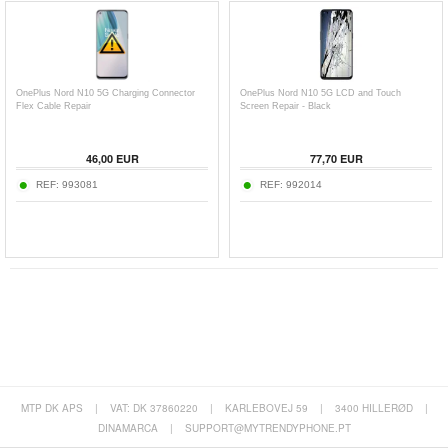
OnePlus Nord N10 5G Charging Connector
OnePlus Nord N10 5G LCD and Touch
Flex Cable Repair
Screen Repair - Black
46,00
EUR
77,70
EUR
REF:
993081
REF:
992014
MTP DK APS
|
VAT: DK 37860220
|
KARLEBOVEJ 59
|
3400 HILLERØD
|
DINAMARCA
|
SUPPORT@MYTRENDYPHONE.PT