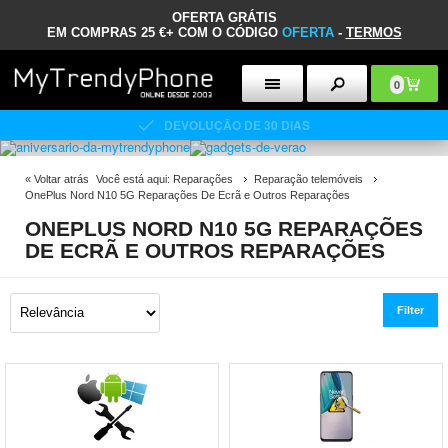
OFERTA GRÁTIS
EM COMPRAS 25 €+ COM O CÓDIGO
OFERTA
-
TERMOS
0
DEVOLUÇÃO DE 30 DIAS
«
Voltar atrás
Você está aqui:
Reparações
Reparação telemóveis
OnePlus Nord N10 5G Reparações De Ecrã e Outros Reparações
ONEPLUS NORD N10 5G REPARAÇÕES
DE ECRÃ E OUTROS REPARAÇÕES
Filter