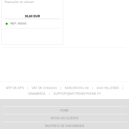
Reparações de software
35,60 EUR
REF:
90000
MTP DK APS
|
VAT: DK 37860220
|
KARLEBOVEJ 59
|
3400 HILLERØD
|
DINAMARCA
|
SUPPORT@MYTRENDYPHONE.PT
HOME
APOIO AO CLIENTE
RASTREIO DE ENCOMENDA