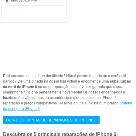
REF:
91091A-VAR
Está cansado do telefone danificado? Não é possível ligá-lo ou o ecrã está
partido? Dê uma olhada na nossa loja virtual e encomende uma
substituição
da ecrã do iPhone 6
ou outra reparação telemóveis e garanta que o seu
smartphone funcione perfeitamente novamente! Os nossos engenheiros e
técnicos têm vários anos de experiência e oferecemos uma iPhone 6
reparação a preços competitivos. Reserve online e invista num prático
protetor
de ecrã para iPhone 6
.
GUIA DE COMPRAS DE REPARAÇÕES DE IPHONE 6
Descubra os 5 principais reparações de iPhone 6