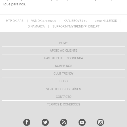
ligue para nós.
MTP DK APS
|
VAT: DK 37860220
|
KARLEBOVEJ 59
|
3400 HILLERØD
|
DINAMARCA
|
SUPPORT@MYTRENDYPHONE.PT
HOME
APOIO AO CLIENTE
RASTREIO DE ENCOMENDA
SOBRE NÓS
CLUB TRENDY
BLOG
VEJA TODOS OS PAÍSES
CONTACTO
TERMOS E CONDIÇÕES