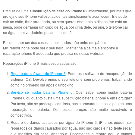
Precisa de uma
substituição de ecrã do iPhone 6
? Infelizmente, por mais que
proteja o seu iPhone valioso, acidentes simplesmente acontecem. Ele pode
cair no chão, ficar arranhado, ou sem querer, enquanto o dispositivo está na
mesa, pode derramar um copo de água por cima dele, ou pior, o telefone cai
na água - um verdadeiro pesadelo, certo?
Em qualquer um dos casos mencionados, não entre em pânico!
MyTrendyPhone pode ser o seu herói. Mantenha a calma e encontre a
reparação iphone 6 adequada que precisa no nosso website.
Reparações iPhone 6 mais pesquisadas são:
Reparo de software do iPhone 6
: Poderoso software de recuperação de
sistema iOS. Devolveremos o seu telefone sem problemas, trabalhando
como no primeiro dia após o unboxing.
Serviço se mudar bateria iPhone 6
: Quer saber como mudar bateria
iPhone 6 ou quanto custa uma substituição bateria iphone 6 em Portugal?
Por favor, não se preocupe com isso, basta procurar na nossa página uma
reparação de bateria. Os nossos preços são muito razoáveis ​​e
competitivos.
Reparo de danos causados ​​por água de iPhone 6: iPhones podem ser
reparados de danos causados por água, não são caros e não tente secar
o dispositivo em casa, abrindo-o. Encomende o reparo aqui e vamos