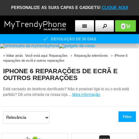
PERSONALIZE AS SUAS CAPAS E GADGETS!
CLIQUE AQUI
0
DEVOLUÇÃO DE 30 DIAS
«
Voltar atrás
Você está aqui:
Reparações
Reparação telemóveis
iPhone 6
reparações de ecrã e outros reparações
IPHONE 6 REPARAÇÕES DE ECRÃ E
OUTROS REPARAÇÕES
Está cansado do telefone danificado? Não é possível ligá-lo ou o ecrã está
partido? Dê uma olhada na nossa loja
...
Mais informação
Filtro