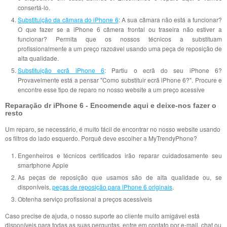
consertá-lo.
Substituição da câmara do iPhone 6
: A sua câmara não está a funcionar?
O que fazer se a iPhone 6 câmera frontal ou traseira não estiver a
funcionar? Permita que os nossos técnicos a substituam
profissionalmente a um preço razoável usando uma peça de reposição de
alta qualidade.
Substituição ecrã iPhone 6
: Partiu o ecrã do seu iPhone 6?
Provavelmente está a pensar "Como substituir ecrã iPhone 6?". Procure e
encontre esse tipo de reparo no nosso website a um preço acessíve
Reparação dr iPhone 6 - Encomende aqui e deixe-nos fazer o
resto
Um reparo, se necessário, é muito fácil de encontrar no nosso website usando
os filtros do lado esquerdo. Porquê deve escolher a MyTrendyPhone?
Engenheiros e técnicos certificados irão reparar cuidadosamente seu
smartphone Apple
As peças de reposição que usamos são de alta qualidade ou, se
disponíveis,
peças de reposição para iPhone 6 originais
.
Obtenha serviço profissional a preços acessíveis
Caso precise de ajuda, o nosso suporte ao cliente muito amigável está
disponíveis para todas as suas perguntas, entre em contato por e-mail, chat ou