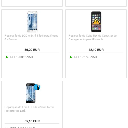
Reparação de LCD e Ecrã Táctil para iPhone
Reparação do Cabo flex do Conector de
6 - Branco
Carregamento para iPhone 6
59,20 EUR
42,10 EUR
REF:
90855-VAR
REF:
92720-VAR
Reparação do Ecrã LCD de iPhone 6 com
Protector de Ecrã
55,10 EUR