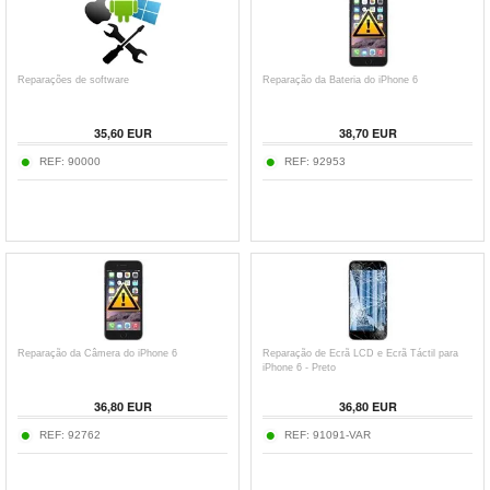
Reparações de software
Reparação da Bateria do iPhone 6
35,60 EUR
38,70 EUR
REF:
90000
REF:
92953
Reparação da Câmera do iPhone 6
Reparação de Ecrã LCD e Ecrã Táctil para
iPhone 6 - Preto
36,80 EUR
36,80 EUR
REF:
92762
REF:
91091-VAR