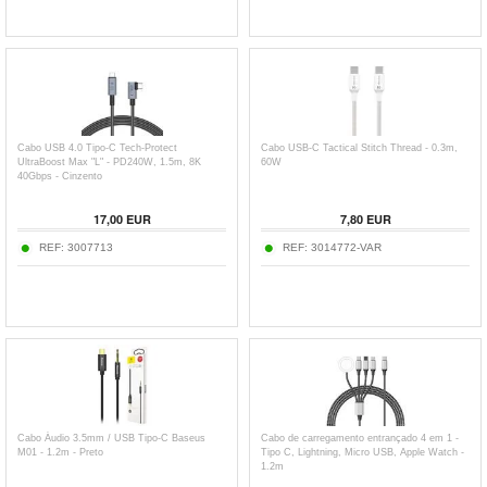
Cabo USB 4.0 Tipo-C Tech-Protect
Cabo USB-C Tactical Stitch Thread - 0.3m,
UltraBoost Max "L" - PD240W, 1.5m, 8K
60W
40Gbps - Cinzento
17,00
EUR
7,80
EUR
REF:
3007713
REF:
3014772-VAR
Cabo Áudio 3.5mm / USB Tipo-C Baseus
Cabo de carregamento entrançado 4 em 1 -
M01 - 1.2m - Preto
Tipo C, Lightning, Micro USB, Apple Watch -
1.2m