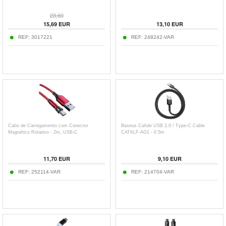
23,60
15,69
EUR
13,10
EUR
REF:
3017221
REF:
248242-VAR
Cabo de Carregamento com Conector
Baseus Cafule USB 2.0 / Type-C Cable
Magnético Rotativo - 2m, USB-C
CATKLF-AG1 - 0.5m
11,70
EUR
9,10
EUR
REF:
252114-VAR
REF:
214704-VAR