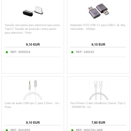
Tampão anti-poeira para telemóvel para porta
Adaptador OTG USB 3.1 para USB-C de Alta
Type-C Tampão de proteção contra poeira
Velocidade - 10Gbps
para telemóvel - Preto
9,10
EUR
9,10
EUR
REF:
3006524
REF:
246243
Cabo de áudio USB tipo C para 3.5mm - 1m -
Tech-Protect Cabo UltraBoost Classic Tipo C
Prata
- PD60W/3A, 1m
9,10
EUR
7,80
EUR
REF:
3011655
REF:
3002761-VAR