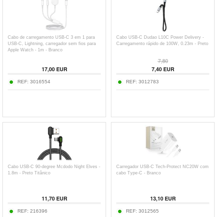
Cabo de carregamento USB-C 3 em 1 para
Cabo USB-C Dudao L10C Power Delivery -
USB-C, Lightning, carregador sem fios para
Carregamento rápido de 100W, 0.23m - Preto
Apple Watch - 1m - Branco
7,80
17,00
EUR
7,40
EUR
REF:
3016554
REF:
3012783
Cabo USB-C 90-degree Mcdodo Night Elves -
Carregador USB-C Tech-Protect NC20W com
1.8m - Preto Titânico
cabo Type-C - Branco
11,70
EUR
13,10
EUR
REF:
216396
REF:
3012565