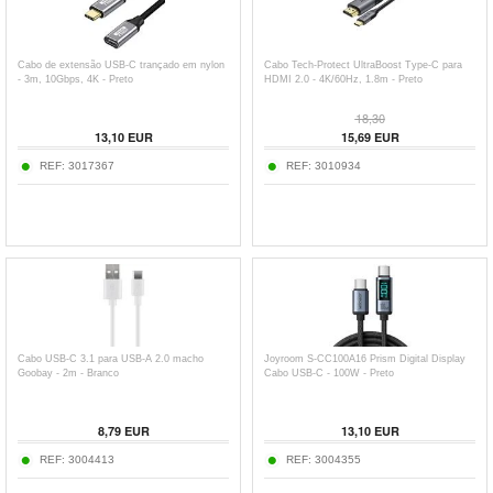
Cabo de extensão USB-C trançado em nylon
Cabo Tech-Protect UltraBoost Type-C para
- 3m, 10Gbps, 4K - Preto
HDMI 2.0 - 4K/60Hz, 1.8m - Preto
18,30
13,10
EUR
15,69
EUR
REF:
3017367
REF:
3010934
Cabo USB-C 3.1 para USB-A 2.0 macho
Joyroom S-CC100A16 Prism Digital Display
Goobay - 2m - Branco
Cabo USB-C - 100W - Preto
8,79
EUR
13,10
EUR
REF:
3004413
REF:
3004355