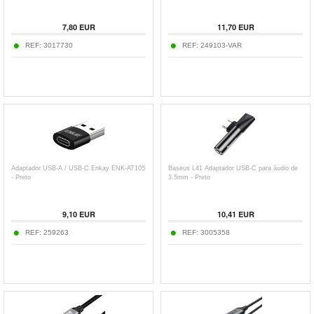
7,80
EUR
11,70
EUR
REF:
3017730
REF:
249103-VAR
Adaptador USB-A / USB-C Enkay ENK-AT105
Baseus L41 Adaptador USB-C para áudio de
- Preto
3.5mm - Preto
9,10
EUR
10,41
EUR
REF:
259263
REF:
3005358