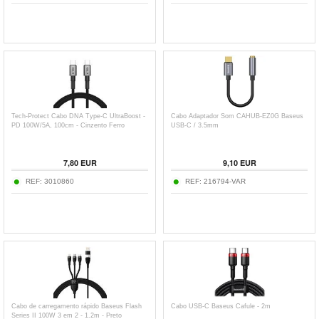
Tech-Protect Cabo DNA Type-C UltraBoost -
Cabo Adaptador Som CAHUB-EZ0G Baseus
PD 100W/5A, 100cm - Cinzento Ferro
USB-C / 3.5mm
7,80
EUR
9,10
EUR
REF:
3010860
REF:
216794-VAR
Cabo de carregamento rápido Baseus Flash
Cabo USB-C Baseus Cafule - 2m
Series II 100W 3 em 2 - 1.2m - Preto