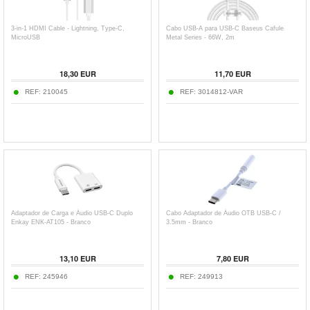
3-in-1 HDMI Cable - Lightning, Type-C,
Cabo USB-A para USB-C Baseus Cafule
MicroUSB
Metal Series - 66W, 2m
18,30
EUR
11,70
EUR
REF:
210045
REF:
3014812-VAR
Adaptador de Carga e Áudio USB-C Duplo
Cabo Adaptador de Áudio OTB USB-C /
Enkay ENK-AT105 - Branco
3.5mm - Branco
13,10
EUR
7,80
EUR
REF:
245946
REF:
249913