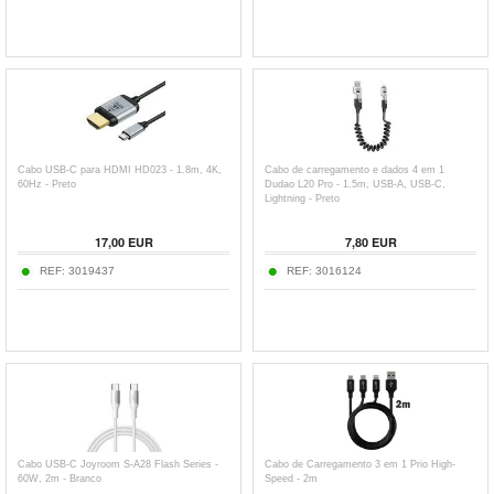
Cabo USB-C para HDMI HD023 - 1.8m, 4K,
Cabo de carregamento e dados 4 em 1
60Hz - Preto
Dudao L20 Pro - 1.5m, USB-A, USB-C,
Lightning - Preto
17,00
EUR
7,80
EUR
REF:
3019437
REF:
3016124
Cabo USB-C Joyroom S-A28 Flash Series -
Cabo de Carregamento 3 em 1 Prio High-
60W, 2m - Branco
Speed - 2m