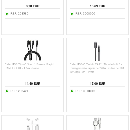
8,70
EUR
15,69
EUR
REF:
203580
REF:
3008060
Cabo USB Tipo C 3 em 1 Baseus Rapid
Cabo USB-C Yesido CA211 Thunderbolt 5 -
CAMLT-SC01 - 1.5m - Preto
Carregamento rápido de 240W, vídeo de 16K,
80 Gbps, 1m - Preto
14,40
EUR
17,00
EUR
REF:
235421
REF:
3018015