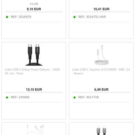
11,70
9,10
EUR
10,41
EUR
REF:
3016979
REF:
3016751-VAR
Cabo USB-C Enkay Power Delivery - 100W,
Cabo USB-C Joyroom S-CC060A9 - 60W, 1m
5A, 1m - Preto
- Branco
13,10
EUR
6,49
EUR
REF:
245886
REF:
3017728