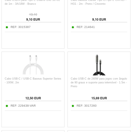
Cabo USB-A para Tipo C Usams U90 SJ761
Cabo Baseus Cafule Tipo C/Tipo C CATKLF-
de 1m - 3A/18W - Branco
HG1 - 2m - Preto / Cinzento
13,10
9,10
EUR
9,10
EUR
REF:
3015387
REF:
214641
Cabo USB-C / USB-C Baseus Superior Series
Cabo USB-C de 240W para jogos com ângulo
- 100W, 2m
de 90 graus e suporte para telemóvel - 1.5m -
Preto
12,50
EUR
15,69
EUR
REF:
229438-VAR
REF:
3017260