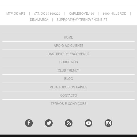
MTP DK APS
|
VAT: DK 37860220
|
KARLEBOVEJ 59
|
3400 HILLERØD
|
DINAMARCA
|
SUPPORT@MYTRENDYPHONE.PT
HOME
APOIO AO CLIENTE
RASTREIO DE ENCOMENDA
SOBRE NÓS
CLUB TRENDY
BLOG
VEJA TODOS OS PAÍSES
CONTACTO
TERMOS E CONDIÇÕES