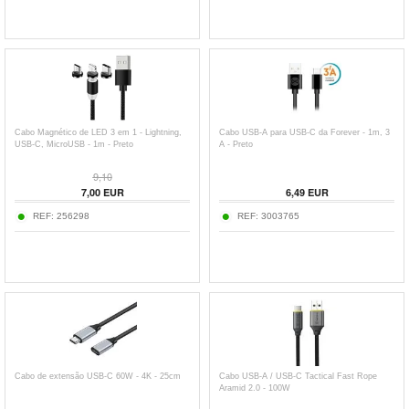
Cabo Magnético de LED 3 em 1 - Lightning,
Cabo USB-A para USB-C da Forever - 1m, 3
USB-C, MicroUSB - 1m - Preto
A - Preto
9,10
7,00
EUR
6,49
EUR
REF:
256298
REF:
3003765
Cabo de extensão USB-C 60W - 4K - 25cm
Cabo USB-A / USB-C Tactical Fast Rope
Aramid 2.0 - 100W