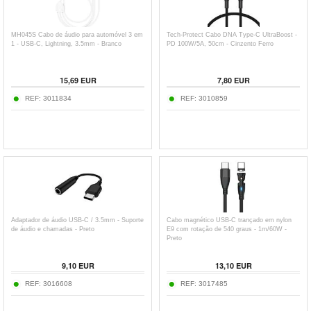
MH045S Cabo de áudio para automóvel 3 em
Tech-Protect Cabo DNA Type-C UltraBoost -
1 - USB-C, Lightning, 3.5mm - Branco
PD 100W/5A, 50cm - Cinzento Ferro
15,69
EUR
7,80
EUR
REF:
3011834
REF:
3010859
Adaptador de áudio USB-C / 3.5mm - Suporte
Cabo magnético USB-C trançado em nylon
de áudio e chamadas - Preto
E9 com rotação de 540 graus - 1m/60W -
Preto
9,10
EUR
13,10
EUR
REF:
3016608
REF:
3017485