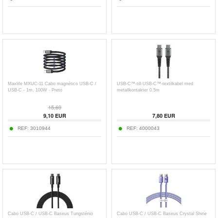
Maxlife MXUC-11 Cabo magnético USB-C /
USB-C™-till-USB-C™-textilkabel med
USB-C - 1m, 100W - Preto
metallkontakter 0.5m
15,69
9,10
EUR
7,80
EUR
REF:
3010944
REF:
4000043
Cabo USB-C / USB-C Baseus Tungsténio
Cabo USB-C / USB-C Baseus Crystal Shine