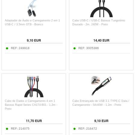
Adaptador de Áudio e Carregamento 2 em 1
Cabo USB-C / USB-C Baseus Tungsténio
USB-C / 3.5mm OTB - Branco
Dourado - 2m, 240W - Preto
9,10
EUR
14,40
EUR
REF:
249918
REF:
3005386
Cabo de Dados e Carregamento 4 em 1
Cabo Entrançado de USB 3.1 TYPE-C Data /
Baseus Rapid Series CA1T4-B01 - 1.2m -
Carregamento - 5A/40W - 1.2m - Preto
Preto
11,70
EUR
9,10
EUR
REF:
214075
REF:
216472