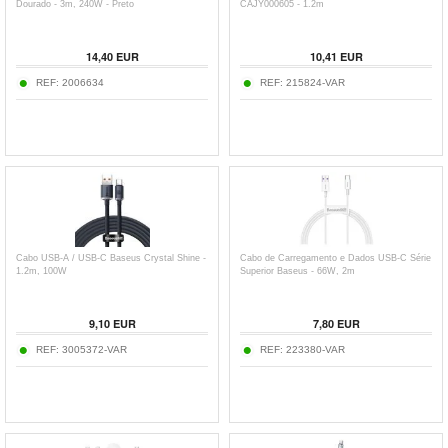
Dourado - 3m, 240W - Preto
CAJY000605 - 1.2m
14,40
EUR
10,41
EUR
REF:
2006634
REF:
215824-VAR
Cabo USB-A / USB-C Baseus Crystal Shine -
Cabo de Carregamento e Dados USB-C Série
1.2m, 100W
Superior Baseus - 66W, 2m
9,10
EUR
7,80
EUR
REF:
3005372-VAR
REF:
223380-VAR