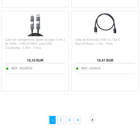
Cabo de carregamento rápido Essager 4 em 1
Cabo de Extensão USB 3.1 Tipo C
de 240W - USB-A/USB-C para USB-
Macho/Fêmea - 1.5m - Preto
C/Lightning - 0.25m - Cinza
13,10
EUR
10,41
EUR
REF:
3018553
REF:
245924
2
3
4
1