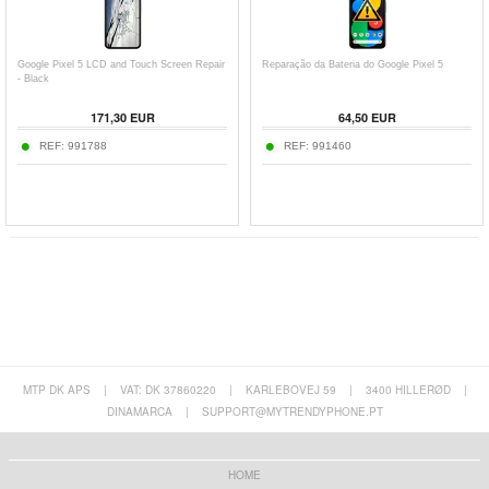
Google Pixel 5 LCD and Touch Screen Repair
Reparação da Bateria do Google Pixel 5
- Black
171,30 EUR
64,50 EUR
REF:
991788
REF:
991460
MTP DK APS
|
VAT: DK 37860220
|
KARLEBOVEJ 59
|
3400 HILLERØD
|
DINAMARCA
|
SUPPORT@MYTRENDYPHONE.PT
HOME