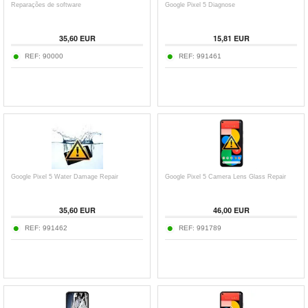
Reparações de software
Google Pixel 5 Diagnose
35,60 EUR
15,81 EUR
REF:
90000
REF:
991461
Google Pixel 5 Water Damage Repair
Google Pixel 5 Camera Lens Glass Repair
35,60 EUR
46,00 EUR
REF:
991462
REF:
991789