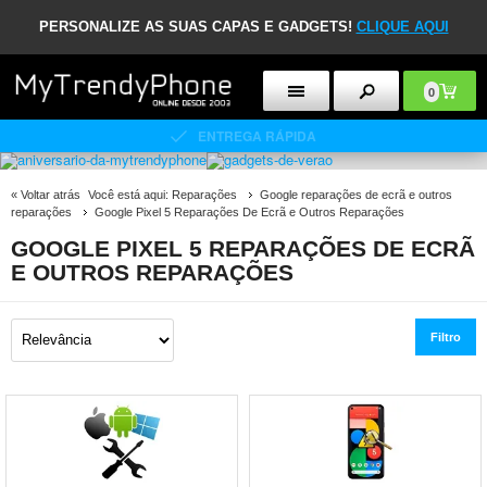
PERSONALIZE AS SUAS CAPAS E GADGETS!
CLIQUE AQUI
0
ENTREGA RÁPIDA
«
Voltar atrás
Você está aqui:
Reparações
Google reparações de ecrã e outros
reparações
Google Pixel 5 Reparações De Ecrã e Outros Reparações
GOOGLE PIXEL 5 REPARAÇÕES DE ECRÃ
E OUTROS REPARAÇÕES
Filtro