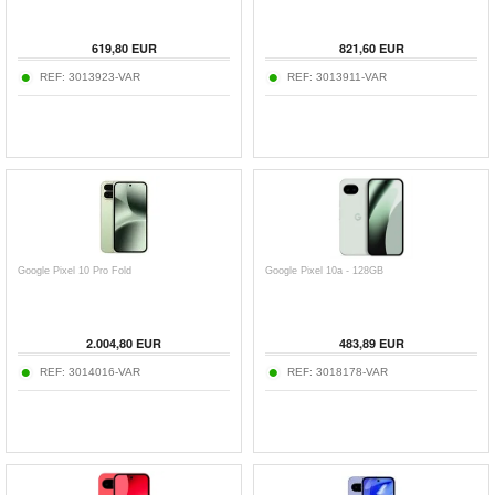
619,80
EUR
821,60
EUR
REF:
3013923-VAR
REF:
3013911-VAR
Google Pixel 10 Pro Fold
Google Pixel 10a - 128GB
2.004,80
EUR
483,89
EUR
REF:
3014016-VAR
REF:
3018178-VAR