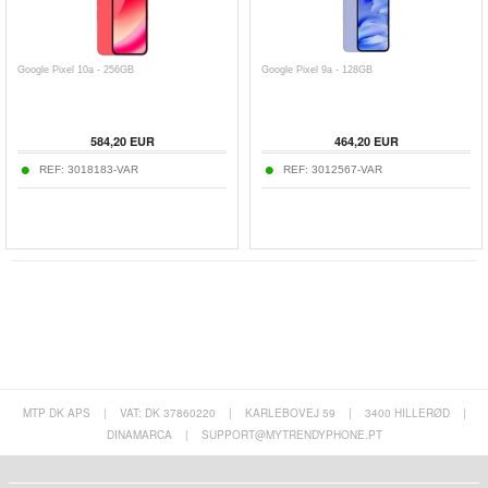
Google Pixel 10a - 256GB
Google Pixel 9a - 128GB
584,20
EUR
464,20
EUR
REF:
3018183-VAR
REF:
3012567-VAR
MTP DK APS
|
VAT: DK 37860220
|
KARLEBOVEJ 59
|
3400 HILLERØD
|
DINAMARCA
|
SUPPORT@MYTRENDYPHONE.PT