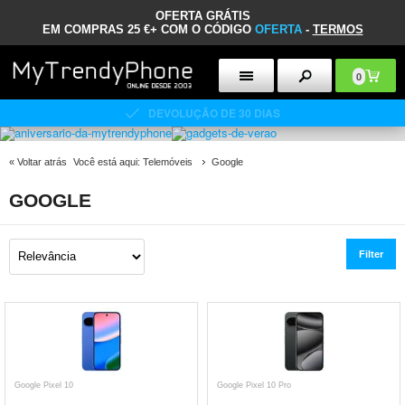
OFERTA GRÁTIS
EM COMPRAS 25 €+ COM O CÓDIGO
OFERTA
-
TERMOS
0
DEVOLUÇÃO DE 30 DIAS
«
Voltar atrás
Você está aqui:
Telemóveis
Google
GOOGLE
Filter
Google Pixel 10
Google Pixel 10 Pro