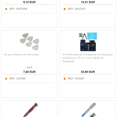
9,10
EUR
10,41
EUR
REF:
3003589
REF:
3002287
Kit para Abertura de Telemóveis
Kit Profissional de Ferramentas de Reparação
de Eletrónica 78 em 1 com Tapete de
Reparação
9,10
7,80
EUR
53,90
EUR
REF:
140589
REF:
205864