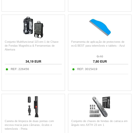
Conjunto Multifuncional 115-em-1 de Chave
Ferramenta de aplicação de protectores de
de Fendas Magnética & Ferramentas de
ecrã BEST para telemóveis e tablets - Azul
Abertura
9,10
34,19
EUR
7,80
EUR
REF:
226456
REF:
3015419
Caneta de limpeza de duas pontas com
Conjunto de chaves de fendas de catraca em
escova macia para câmaras, óculos e
ângulo reto AXTH 23 em 1
telemóveis - Preta