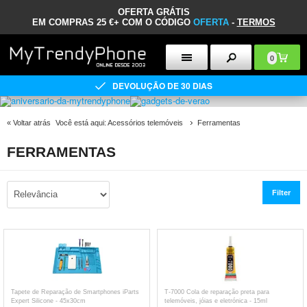
OFERTA GRÁTIS
EM COMPRAS 25 €+ COM O CÓDIGO
OFERTA
-
TERMOS
0
DEVOLUÇÃO DE 30 DIAS
«
Voltar atrás
Você está aqui:
Acessórios telemóveis
Ferramentas
FERRAMENTAS
Filter
Tapete de Reparação de Smartphones iParts
T-7000 Cola de reparação preta para
Expert Silicone - 45x30cm
telemóveis, jóias e eletrónica - 15ml