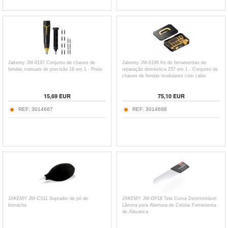
Jakemy JM-8197 Conjunto de chaves de
Jakemy JM-8199 Kit de ferramentas de
fendas manuais de precisão 16 em 1 - Preto
reparação doméstica 257 em 1 - Conjunto de
chaves de fendas modulares com cabo
ergonómico e armazenamento portátil
15,69
EUR
75,10
EUR
REF:
3014667
REF:
3014668
JAKEMY JM-CS11 Soprador de pó de
JAKEMY JM-OP18 Tela Curva Desmontável
borracha
Lâmina para Abertura de Celular Ferramenta
de Alavanca