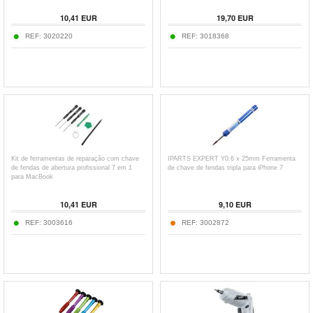
10,41
EUR
19,70
EUR
REF:
3020220
REF:
3018368
Kit de ferramentas de reparação com chave
IPARTS EXPERT Y0.6 x 25mm Ferramenta
de fendas de abertura profissional 7 em 1
de chave de fendas tripla para iPhone 7
para MacBook
10,41
EUR
9,10
EUR
REF:
3003616
REF:
3002872