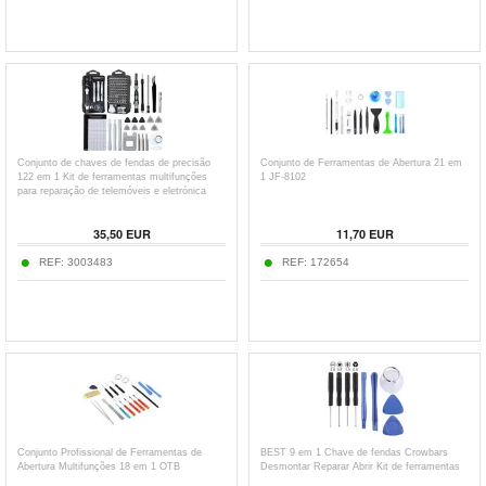
Conjunto de chaves de fendas de precisão
Conjunto de Ferramentas de Abertura 21 em
122 em 1 Kit de ferramentas multifunções
1 JF-8102
para reparação de telemóveis e eletrónica
35,50
EUR
11,70
EUR
REF:
3003483
REF:
172654
Conjunto Profissional de Ferramentas de
BEST 9 em 1 Chave de fendas Crowbars
Abertura Multifunções 18 em 1 OTB
Desmontar Reparar Abrir Kit de ferramentas