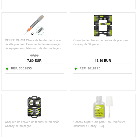
RELIFE RL-724 Chave de fendas de binário
Conjunto de chaves de fendas de precisão
de alta precisão Ferramenta de manutenção
Goobay de 37 peças
de equipamento telefónico de desmontagem
magnética - Laranja 0,8
17,00
7,80
EUR
13,10
EUR
REF:
3002855
REF:
3018775
Conjunto de chaves de fendas de precisão
Goobay Super Cola para Uso Doméstico,
Goobay de 58 peças
Industrial e Hobby - 10g