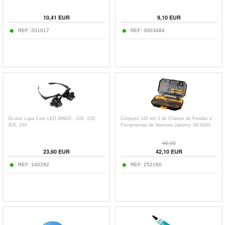
10,41
EUR
9,10
EUR
REF:
201017
REF:
3003484
Óculos Lupa Com LED 9892G - 10X, 15X,
Conjunto 145 em 1 de Chaves de Fendas e
20X, 25X
Ferramentas de Abertura Jakemy JM-8183
46,00
23,60
EUR
42,10
EUR
REF:
140292
REF:
252180