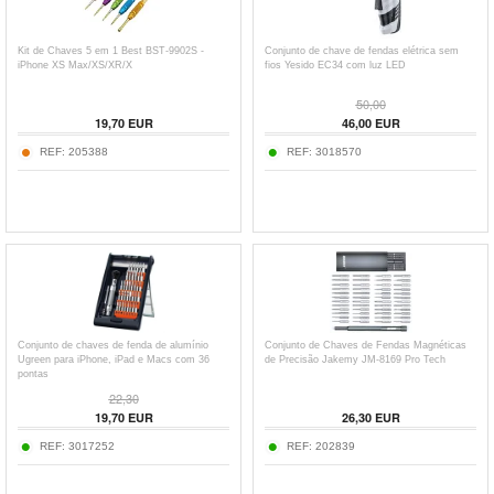
Kit de Chaves 5 em 1 Best BST-9902S -
Conjunto de chave de fendas elétrica sem
iPhone XS Max/XS/XR/X
fios Yesido EC34 com luz LED
50,00
19,70
EUR
46,00
EUR
REF:
205388
REF:
3018570
Conjunto de chaves de fenda de alumínio
Conjunto de Chaves de Fendas Magnéticas
Ugreen para iPhone, iPad e Macs com 36
de Precisão Jakemy JM-8169 Pro Tech
pontas
22,30
19,70
EUR
26,30
EUR
REF:
3017252
REF:
202839