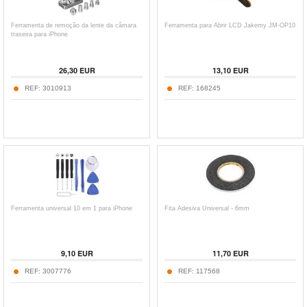
Ferramenta de remoção da lente da câmara
Ferramenta para Abrir LCD Jakemy JM-OP10
traseira para iPhone
26,30
EUR
13,10
EUR
REF:
3010913
REF:
168245
Ferramenta universal 10 em 1 para iPhone
Fita Adesiva Universal - 6mm
9,10
EUR
11,70
EUR
REF:
3007776
REF:
117568