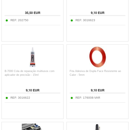
35,50
EUR
9,10
EUR
REF:
202750
REF:
3016623
B-7000 Cola de reparação multiusos com
Fita Adesiva de Dupla Face Resistente ao
aplicador de precisão - 15ml
Calor - 5mm
9,10
EUR
9,10
EUR
REF:
3016622
REF:
176008-VAR