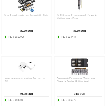
Kit de ferro de soldar sem fios portátil - Preto
Kit Elétrico de Ferramentas de Gravação
Multifuncional - Preto
22,30
EUR
36,80
EUR
REF:
3017906
REF:
224447
Lentes de Aumento Multifunções com Luz
Conjunto de Ferramentas 25-em-1 com
LED
Chave de Fendas Multifuncional
21,00
EUR
7,80
EUR
REF:
193601
REF:
236376