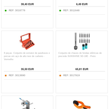
39,40
EUR
6,49
EUR
REF:
3018776
REF:
3011648
8 peças. Conjunto de extrator de parafusos e
Conjunto de chaves de fendas elétricas de
porcas em aço de alto teor de carbono -
precisão SUNSHINE SD-18E - Preto
Vermelho
35,50
EUR
65,81
EUR
REF:
3013690
REF:
3017919