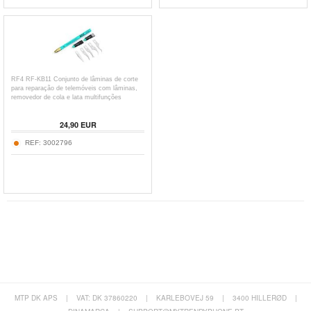
RF4 RF-KB11 Conjunto de lâminas de corte
para reparação de telemóveis com lâminas,
removedor de cola e lata multifunções
24,90
EUR
REF:
3002796
MTP DK APS
|
VAT: DK 37860220
|
KARLEBOVEJ 59
|
3400 HILLERØD
|