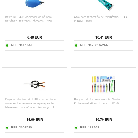
Relife RL-043B Aspirador de pó para
Cola para reparação de telemóveis RF4 G-
eletrónica, telefones, câmaras - Azul
PHONE, 60ml
6,49
EUR
10,41
EUR
REF:
3014744
REF:
3020056-VAR
Pinça de abertura de LCD com ventosas
Conjunto de Ferramentas de Abertura
universal Ferramenta de reparação de
Profissional 29 em 1 Jiafa JF-8156
telemóveis para iPhone, Samsung, HTC,
Sony, etc.
15,69
EUR
19,70
EUR
REF:
3003580
REF:
188798