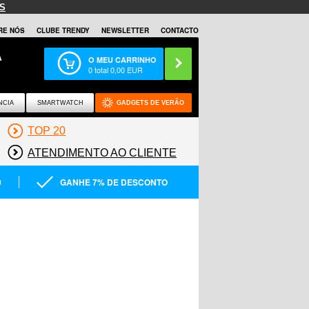
S
RE NÓS
CLUBE TRENDY
NEWSLETTER
CONTACTO
A
O MEU CARRINHO
0
total
0,00
EUR
NCIA
SMARTWATCH
GADGETS DE VERÃO
TOP 20
ATENDIMENTO AO CLIENTE
0
GANHE 7% DE DESCONTO