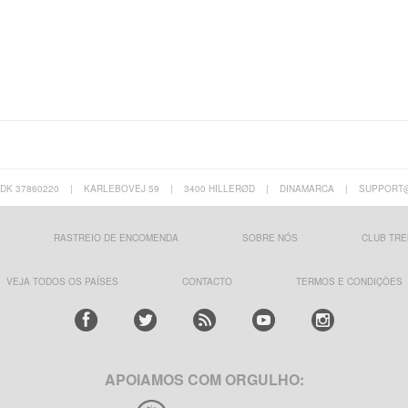
 DK 37860220
|
KARLEBOVEJ 59
|
3400 HILLERØD
|
DINAMARCA
|
SUPPORT
RASTREIO DE ENCOMENDA
SOBRE NÓS
CLUB TRE
VEJA TODOS OS PAÍSES
CONTACTO
TERMOS E CONDIÇÕES
APOIAMOS COM ORGULHO: