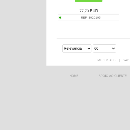
77,70
EUR
REF:
3020105
MTP DK APS
|
VAT:
HOME
APOIO AO CLIENTE