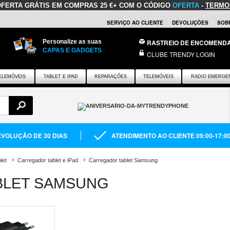
OFERTA GRÁTIS
EM COMPRAS 25 €+ COM O CÓDIGO
OFERTA
-
TERMO
SERVIÇO AO CLIENTE
DEVOLUÇÕES
SOB
Personalize as suas
RASTREIO DE ENCOMEND
CAPAS E GADGETS
CLUBE TRENDY LOGIN
ELEMÓVEIS
TABLET E IPAD
REPARAÇÕES
TELEMÓVEIS
RADIO EMERGE
VOLUÇÃO DE 30 DIAS
ATENDIMENTO AO CLIENTE 09:00-17:0
let
Carregador tablet e iPad
Carregador tablet Samsung
BLET SAMSUNG