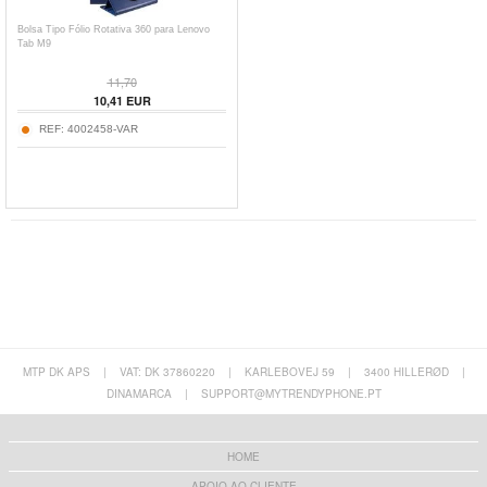
Bolsa Tipo Fólio Rotativa 360 para Lenovo
Tab M9
11,70
10,41
EUR
REF:
4002458-VAR
MTP DK APS
|
VAT: DK 37860220
|
KARLEBOVEJ 59
|
3400 HILLERØD
|
DINAMARCA
|
SUPPORT@MYTRENDYPHONE.PT
HOME
APOIO AO CLIENTE