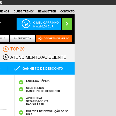
S
RE NÓS
CLUBE TRENDY
NEWSLETTER
CONTACTO
A
O MEU CARRINHO
0
total
0,00
EUR
NCIA
SMARTWATCH
GADGETS DE VERÃO
TOP 20
ATENDIMENTO AO CLIENTE
0
GANHE 7% DE DESCONTO
ENTREGA RÁPIDA
CLUB TRENDY
GANHE 7% DE DESCONTO
APOIO CHAT:
SEGUNDA-SEXTA
DAS 9H À 21H
POLÍTICA DE DEVOLUÇÃO DE 30
DIAS