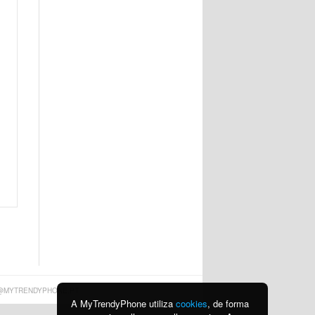
@MYTRENDYPHONE.PT
A MyTrendyPhone utiliza
cookies
, de forma