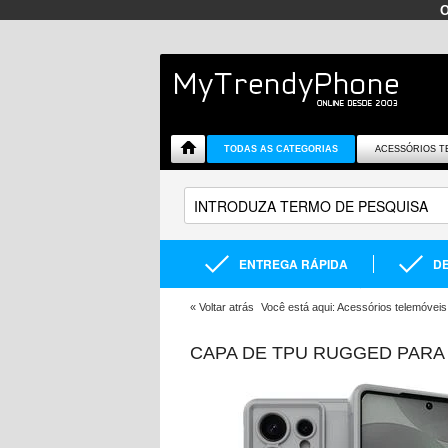
TODAS AS CATEGORIAS
ACESSÓRIOS T
ENTREGA RÁPIDA
DE
«
Voltar atrás
Você está aqui:
Acessórios telemóveis
CAPA DE TPU RUGGED PARA