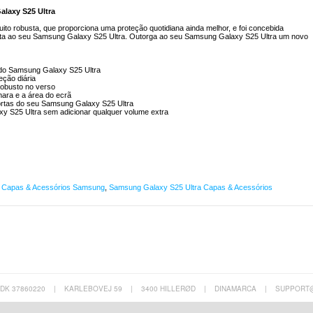
laxy S25 Ultra
ito robusta, que proporciona uma proteção quotidiana ainda melhor, e foi concebida
ita ao seu Samsung Galaxy S25 Ultra. Outorga ao seu Samsung Galaxy S25 Ultra um novo
do Samsung Galaxy S25 Ultra
eção diária
obusto no verso
ara e a área do ecrã
portas do seu Samsung Galaxy S25 Ultra
y S25 Ultra sem adicionar qualquer volume extra
,
Capas & Acessórios Samsung
,
Samsung Galaxy S25 Ultra Capas & Acessórios
 DK 37860220
|
KARLEBOVEJ 59
|
3400 HILLERØD
|
DINAMARCA
|
SUPPORT