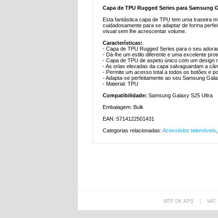
Capa de TPU Rugged Series para Samsung Ga
Esta fantástica capa de TPU tem uma traseira mu
cuidadosamente para se adaptar de forma perfe
visual sem lhe acrescentar volume.
Características:
- Capa de TPU Rugged Series para o seu adora
- Dá-lhe um estilo diferente e uma excelente prot
- Capa de TPU de aspeto único com um design r
- As orlas elevadas da capa salvaguardam a câm
- Permite um acesso total a todos os botões e 
- Adapta-se perfeitamente ao seu Samsung Galax
- Material: TPU
Compatibilidade:
Samsung Galaxy S25 Ultra
Embalagem: Bulk
EAN: 5714122501431
Categorias relacionadas:
Acessórios telemóveis
MTP DK APS
|
VAT: