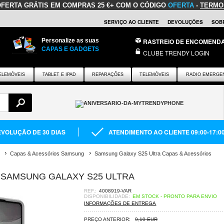
OFERTA GRÁTIS
EM COMPRAS 25 €+ COM O CÓDIGO
OFERTA
-
TERMO
SERVIÇO AO CLIENTE
DEVOLUÇÕES
SOB
Personalize as suas
RASTREIO DE ENCOMEND
CAPAS E GADGETS
CLUBE TRENDY LOGIN
ELEMÓVEIS
TABLET E IPAD
REPARAÇÕES
TELEMÓVEIS
RADIO EMERGE
VOLUÇÃO DE 30 DIAS
ATENDIMENTO AO CLIENTE 09:00-17:0
Capas & Acessórios Samsung
Samsung Galaxy S25 Ultra Capas & Acessórios
 SAMSUNG GALAXY S25 ULTRA
REF.:
4008919-VAR
DISPONIBILIDADE:
EM STOCK - PRONTO PARA ENVIO
INFORMAÇÕES DE ENTREGA
PREÇO ANTERIOR:
9,10 EUR