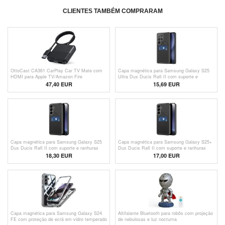
CLIENTES TAMBÉM COMPRARAM
OttoCast CA361 CarPlay Car TV Mate com
Capa magnética para Samsung Galaxy S25
HDMI para Apple TV/Amazon Fire
Ultra Dux Ducis Rafi II com suporte e
TV/Nintendo
ranhuras para cartões - Preto
47,40 EUR
15,69 EUR
Capa magnética para Samsung Galaxy S25
Capa magnética para Samsung Galaxy S25+
Dux Ducis Rafi II com suporte e ranhuras
Dux Ducis Rafi II com suporte e ranhuras
para cartões - Preto
para cartões - Preto
18,30 EUR
17,00 EUR
Capa magnética para Samsung Galaxy S24
Altifalante Bluetooth para robôs com projeção
FE com proteção de ecrã em vidro temperado
de nebulosas e luz nocturna