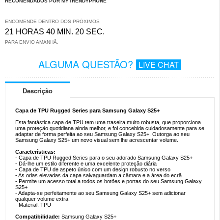
RECOMENDADOS POR MYTRENDYPHONE
ENCOMENDE DENTRO DOS PRÓXIMOS
21 HORAS 40 MIN. 20 SEC.
PARA ENVIO AMANHÃ.
ALGUMA QUESTÃO?
LIVE CHAT
Descrição
Capa de TPU Rugged Series para Samsung Galaxy S25+
Esta fantástica capa de TPU tem uma traseira muito robusta, que proporciona
uma proteção quotidiana ainda melhor, e foi concebida cuidadosamente para se
adaptar de forma perfeita ao seu Samsung Galaxy S25+. Outorga ao seu
Samsung Galaxy S25+ um novo visual sem lhe acrescentar volume.
Características:
- Capa de TPU Rugged Series para o seu adorado Samsung Galaxy S25+
- Dá-lhe um estilo diferente e uma excelente proteção diária
- Capa de TPU de aspeto único com um design robusto no verso
- As orlas elevadas da capa salvaguardam a câmara e a área do ecrã
- Permite um acesso total a todos os botões e portas do seu Samsung Galaxy
S25+
- Adapta-se perfeitamente ao seu Samsung Galaxy S25+ sem adicionar
qualquer volume extra
- Material: TPU
Compatibilidade:
Samsung Galaxy S25+