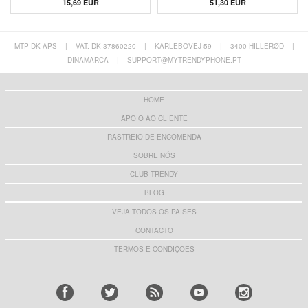
- Compatível com MagSafe - Cinzento
15,69 EUR
51,30 EUR
MTP DK APS
|
VAT: DK 37860220
|
KARLEBOVEJ 59
|
3400 HILLERØD
|
DINAMARCA
|
SUPPORT@MYTRENDYPHONE.PT
HOME
APOIO AO CLIENTE
RASTREIO DE ENCOMENDA
SOBRE NÓS
CLUB TRENDY
BLOG
VEJA TODOS OS PAÍSES
CONTACTO
TERMOS E CONDIÇÕES