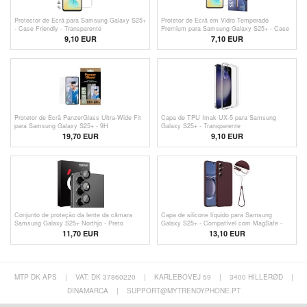
Protector de Ecrã para Samsung Galaxy S25+
Protetor de Ecrã em Vidro Temperado
- Case Friendly - Transparente
Premium para Samsung Galaxy S25+ - Case
Friendly - 9H
9,10 EUR
7,10 EUR
Protetor de Ecrã PanzerGlass Ultra-Wide Fit
Capa de TPU Imak UX-5 para Samsung
para Samsung Galaxy S25+ - 9H
Galaxy S25+ - Transparente
19,70 EUR
9,10 EUR
Conjunto de proteção da lente da câmara
Capa de silicone líquido para Samsung
Samsung Galaxy S25+ Northjo - Preto
Galaxy S25+ - Compatível com MagSafe -
Vinho Vermelho
11,70 EUR
13,10 EUR
MTP DK APS
|
VAT: DK 37860220
|
KARLEBOVEJ 59
|
3400 HILLERØD
|
DINAMARCA
|
SUPPORT@MYTRENDYPHONE.PT