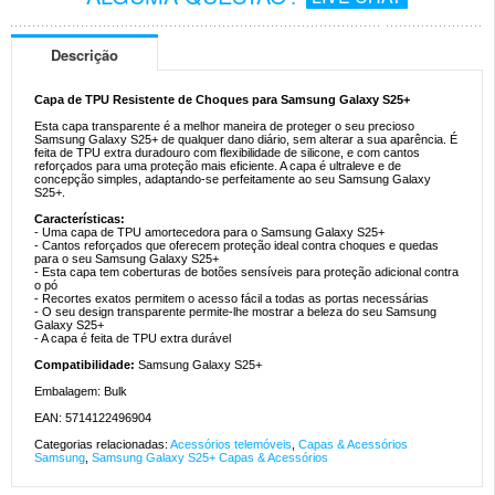
Descrição
Capa de TPU Resistente de Choques para Samsung Galaxy S25+
Esta capa transparente é a melhor maneira de proteger o seu precioso
Samsung Galaxy S25+ de qualquer dano diário, sem alterar a sua aparência. É
feita de TPU extra duradouro com flexibilidade de silicone, e com cantos
reforçados para uma proteção mais eficiente. A capa é ultraleve e de
concepção simples, adaptando-se perfeitamente ao seu Samsung Galaxy
S25+.
Características:
- Uma capa de TPU amortecedora para o Samsung Galaxy S25+
- Cantos reforçados que oferecem proteção ideal contra choques e quedas
para o seu Samsung Galaxy S25+
- Esta capa tem coberturas de botões sensíveis para proteção adicional contra
o pó
- Recortes exatos permitem o acesso fácil a todas as portas necessárias
- O seu design transparente permite-lhe mostrar a beleza do seu Samsung
Galaxy S25+
- A capa é feita de TPU extra durável
Compatibilidade:
Samsung Galaxy S25+
Embalagem: Bulk
EAN: 5714122496904
Categorias relacionadas:
Acessórios telemóveis
,
Capas & Acessórios
Samsung
,
Samsung Galaxy S25+ Capas & Acessórios