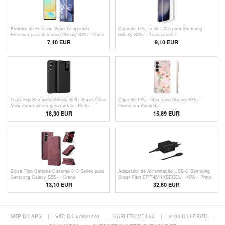
Protetor de Ecrã em Vidro Temperado
Capa de TPU Imak UX-5 para Samsung
Premium para Samsung Galaxy S25+ - Case
Galaxy S25+ - Transparente
Friendly - 9H
7,10 EUR
9,10 EUR
Capa Flip Samsung Galaxy S25+ Smart Clear
Capa de TPU - Samsung Galaxy S25+ -
View com ranhura para cartão - Preto
Flores em Aquarela
18,30 EUR
15,69 EUR
Bolsa Tipo Carteira Caseme 013 Series para
Adaptador de Alimentação USB-C Samsung
Samsung Galaxy S25+ - Grená
Super Fast EP-T4511XBEGEU - 45W - Preto
13,10 EUR
32,80 EUR
MTP DK APS
|
VAT: DK 37860220
|
KARLEBOVEJ 59
|
3400 HILLERØD
|