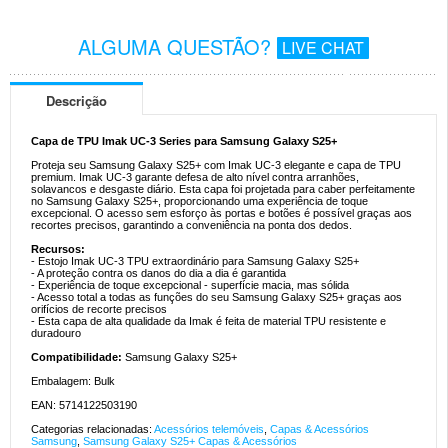
ALGUMA QUESTÃO?
LIVE CHAT
Descrição
Capa de TPU Imak UC-3 Series para Samsung Galaxy S25+
Proteja seu Samsung Galaxy S25+ com Imak UC-3 elegante e capa de TPU
premium. Imak UC-3 garante defesa de alto nível contra arranhões,
solavancos e desgaste diário. Esta capa foi projetada para caber perfeitamente
no Samsung Galaxy S25+, proporcionando uma experiência de toque
excepcional. O acesso sem esforço às portas e botões é possível graças aos
recortes precisos, garantindo a conveniência na ponta dos dedos.
Recursos:
- Estojo Imak UC-3 TPU extraordinário para Samsung Galaxy S25+
- A proteção contra os danos do dia a dia é garantida
- Experiência de toque excepcional - superfície macia, mas sólida
- Acesso total a todas as funções do seu Samsung Galaxy S25+ graças aos
orifícios de recorte precisos
- Esta capa de alta qualidade da Imak é feita de material TPU resistente e
duradouro
Compatibilidade:
Samsung Galaxy S25+
Embalagem: Bulk
EAN: 5714122503190
Categorias relacionadas:
Acessórios telemóveis
,
Capas & Acessórios
Samsung
,
Samsung Galaxy S25+ Capas & Acessórios