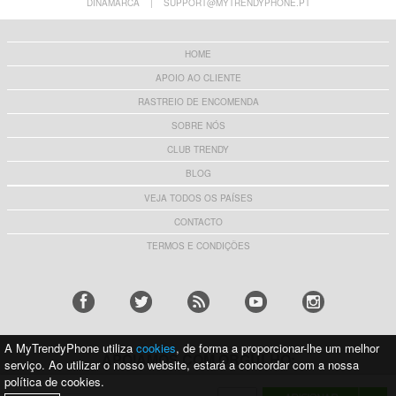
DINAMARCA
|
SUPPORT@MYTRENDYPHONE.PT
HOME
APOIO AO CLIENTE
RASTREIO DE ENCOMENDA
SOBRE NÓS
CLUB TRENDY
BLOG
VEJA TODOS OS PAÍSES
CONTACTO
TERMOS E CONDIÇÕES
A MyTrendyPhone utiliza
cookies
, de forma a proporcionar-lhe um melhor
APOIAMOS COM ORGULHO:
serviço. Ao utilizar o nosso website, estará a concordar com a nossa
política de cookies.