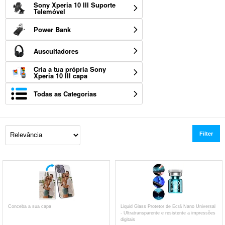
Sony Xperia 10 III Suporte
Telemóvel
Power Bank
Auscultadores
Cria a tua própria Sony
Xperia 10 III capa
Todas as Categorias
Filter
Conceba a sua capa
Liquid Glass Protetor de Ecrã Nano Universal
- Ultratransparente e resistente a impressões
digitais