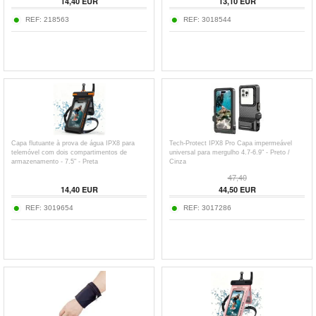
14,40
EUR
13,10
EUR
REF:
218563
REF:
3018544
Capa flutuante à prova de água IPX8 para
Tech-Protect IPX8 Pro Capa impermeável
telemóvel com dois compartimentos de
universal para mergulho 4.7-6.9" - Preto /
armazenamento - 7.5" - Preta
Cinza
47,40
14,40
EUR
44,50
EUR
REF:
3019654
REF:
3017286