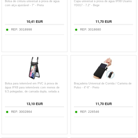
Bolsa de cintura universal à prova de água
Capa universal à prova de água IPX8 Usams
com alça ajustável - 7" - Preta
YD017 - 7.2" - Bege
10,41
EUR
11,70
EUR
REF:
3018998
REF:
3018680
Bolsa para telemóvel em PVC à prova de
Braçadeira Universal de Corrida / Carteira de
água IPX8 para telemóveis com menos de
Pulso - 4"-6" - Preto
9,5 polegadas, de camada dupla, selada a
seco com correia - Preto
13,10
EUR
11,70
EUR
REF:
3002864
REF:
226546