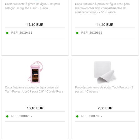
Caixa flutuante à prova de água IP68 para
Capa flutuante à prova de água IPX8 para
natação, mergulho e surf - Cinza
telemóvel com dois compartimentos de
armazenamento - 7.5" - Branca
13,10
EUR
14,40
EUR
REF:
3019451
REF:
3019655
Capa flutuante à prova de água universal
Pano de polimento de ecrãs Tech-Protect - 2
Tech-Protect UWC7 para 6.9" - Cor-de-Rosa
peças. - Cinzento
13,10
EUR
7,80
EUR
REF:
2009209
REF:
3007809