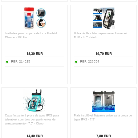
Toalhetes para Limpeza de Ecrã Kontakt
Bolsa de Bicicleta Impermeável Universal
Chemie - 100 Un.
MTB - 6.7" - Preto
18,30
EUR
19,70
EUR
REF:
214625
REF:
226654
Capa flutuante à prova de água IPX8 para
Mala insuflável flutuante universal à prova de
telemóvel com dois compartimentos de
água IPX8 - 7.5"
armazenamento - 7.5" - Ciano
14,40
EUR
7,80
EUR