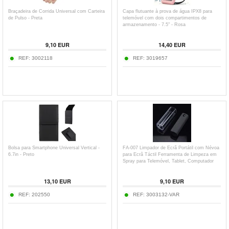
Braçadeira de Corrida Universal com Carteira
Capa flutuante à prova de água IPX8 para
de Pulso - Preta
telemóvel com dois compartimentos de
armazenamento - 7.5" - Rosa
9,10
EUR
14,40
EUR
REF:
3002118
REF:
3019657
Bolsa para Smartphone Universal Vertical -
FA-007 Limpador de Ecrã Portátil com Névoa
6.7in - Preto
para Ecrã Táctil Ferramenta de Limpeza em
Spray para Telemóvel, Tablet, Computador
Portátil (sem Líquido)
13,10
EUR
9,10
EUR
REF:
202550
REF:
3003132-VAR