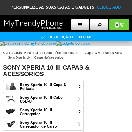
PERSONALIZE AS SUAS CAPAS E GADGETS!
CLIQUE AQUI
0
DEVOLUÇÃO DE 30 DIAS
«
Voltar atrás
Você está aqui:
Acessórios telemóveis
Capas & Acessórios Sony
Sony Xperia 10 III Capas & Acessórios
SONY XPERIA 10 III CAPAS &
ACESSÓRIOS
Sony Xperia 10 III Capa &
Película
Sony Xperia 10 III Cabo
USB-C
Sony Xperia 10 III
Carregador
Sony Xperia 10 III
Carregador de Carro