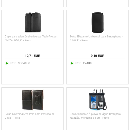
Capa para telemóvel universal Tech-Protect
Bolsa Elegante Universal para Smartphone -
SM65 - 6"-6,9" - Preto
6.7-6.9" - Preto
12,71
EUR
9,10
EUR
REF:
3004860
REF:
224085
Bolsa Universal em Pele com Presilha de
Caixa flutuante à prova de água IP68 para
Cinto - Preto
natação, mergulho e surf - Preto