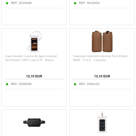
REF:
3019449
REF:
3019450
Capa flutuante à prova de água universal
Capa para telemóvel universal Tech-Protect
Tech-Protect UWC7 para 6.9" - Branco
SM65 - 6"-6.9" - Castanho
13,10
EUR
13,10
EUR
REF:
2009208
REF:
2008142