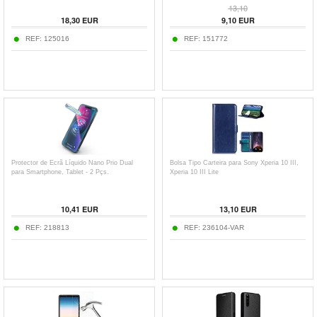
13,10
18,30
EUR
9,10
EUR
REF:
125016
REF:
151772
Protector de Ecrã Líquido Nano Prio Dual
Bolsa Tipo Carteira para Sony Xperia 10 III,
para Smartphone, Tablet - 2 Pçs.
Xperia 10 III Lite
10,41
EUR
13,10
EUR
REF:
218813
REF:
236104-VAR