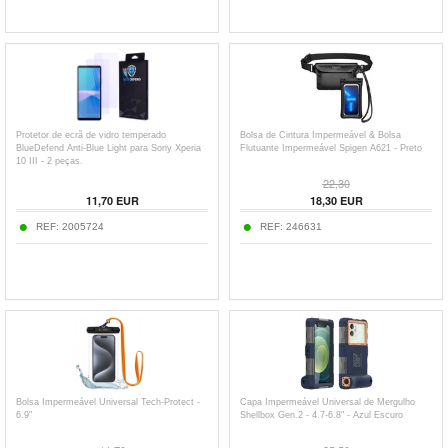
Protetor de ecrã de vidro temperado
Bolsa de Cintura Impermeável & Bolsa
BlueDefend Anti-Blue Light para Sony Xperia
Flutuante Impermeável Spigen A621 - Preto
10 III - 2 peças.
22,30
11,70
EUR
18,30
EUR
REF:
2005724
REF:
246631
Bolsa Impermeável Universal Tech-Protect -
Capa Impermeável Universal de Mergulho
6.9"
Shellbox Gen.2 - 4.7-6.8" - Azul Escuro