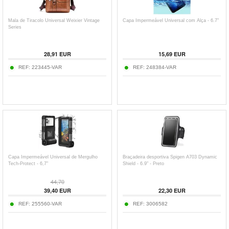
Mala de Tiracolo Universal Weixier Vintage
Capa Impermeável Universal com Alça - 6.7"
Series
28,91
EUR
15,69
EUR
REF:
223445-VAR
REF:
248384-VAR
Capa Impermeável Universal de Mergulho
Braçadeira desportiva Spigen A703 Dynamic
Tech-Protect - 6,7"
Shield - 6.9" - Preto
44,70
39,40
EUR
22,30
EUR
REF:
255560-VAR
REF:
3006582