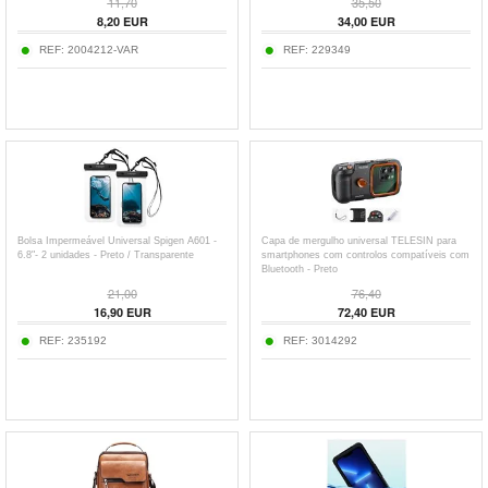
11,70
35,50
8,20
EUR
34,00
EUR
REF:
2004212-VAR
REF:
229349
Bolsa Impermeável Universal Spigen A601 -
Capa de mergulho universal TELESIN para
6.8"- 2 unidades - Preto / Transparente
smartphones com controlos compatíveis com
Bluetooth - Preto
21,00
76,40
16,90
EUR
72,40
EUR
REF:
235192
REF:
3014292