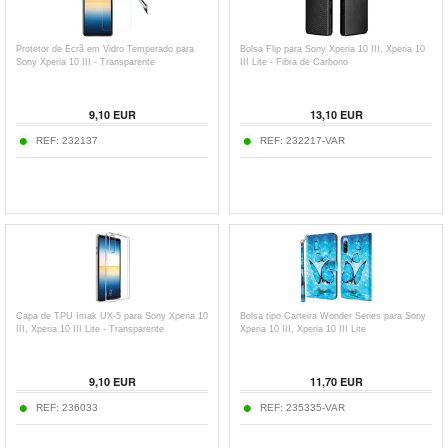
Protetor de Ecrã em Vidro Temperado para
Bolsa Flip para Sony Xperia 10 III, Xperia 10
Sony Xperia 10 III - Transparente
III Lite - Fibra de Carbono
9,10
EUR
13,10
EUR
REF:
232137
REF:
232217-VAR
Capa de TPU Imak UX-5 para Sony Xperia 10
Bolsa tipo Carteira Wonder Series para Sony
III, Xperia 10 III Lite - Transparente
Xperia 10 III, Xperia 10 III Lite
9,10
EUR
11,70
EUR
REF:
236033
REF:
235335-VAR