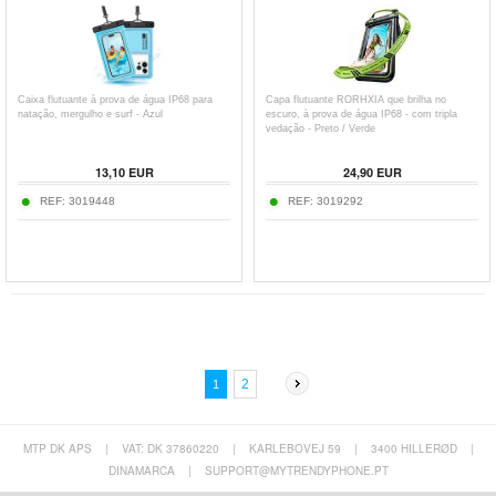
Caixa flutuante à prova de água IP68 para
Capa flutuante RORHXIA que brilha no
natação, mergulho e surf - Azul
escuro, à prova de água IP68 - com tripla
vedação - Preto / Verde
13,10
EUR
24,90
EUR
REF:
3019448
REF:
3019292
2
1
MTP DK APS
|
VAT: DK 37860220
|
KARLEBOVEJ 59
|
3400 HILLERØD
|
DINAMARCA
|
SUPPORT@MYTRENDYPHONE.PT