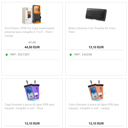
Tech-Protect IPX8 Pro Capa impermeável
Bolsa Universal Com Presilha De Cinto -
universal para mergulho 4.7-6.9" - Preto /
Preto
Laranja
47,40
44,50
EUR
13,10
EUR
REF:
3017287
REF:
140248
Capa flutuante à prova de água IP68 para
Caixa flutuante à prova de água IP68 para
natação, mergulho e surf - Roxa
natação, mergulho e surf - Laranja
13,10
EUR
13,10
EUR