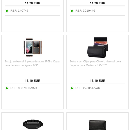
11,70
EUR
11,70
EUR
REF:
140747
REF:
3019446
Estojo universal à prova de água IP68 / Capa
Bolsa com Clipe para Cinto Universal com
para debaixo de água - 6.9"
Suporte para Cartão - 6.9"-7.2"
13,10
EUR
13,10
EUR
REF:
3007303-VAR
REF:
226051-VAR