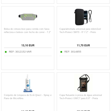
Bolsa de cintura leve para corrida com faixa
Capa/almofada universal para telemóvel
reflectora e bolsos com fecho de correr - 7.2"
Tech-Protect SM70 - 6"-7.2" - Preto
13,10
EUR
11,70
EUR
REF:
3012152-VAR
REF:
3014855
Conjunto de Limpeza de Ecrã Qnect - Spray e
Capa flutuante à prova de água universal
Pano de Microfibra
Tech-Protect UWC7 para 6.9" - Preta