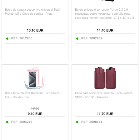
Bolsa de cintura desportiva universal Tech-
Estojo universal em couro PU de 6,3-6,9
Protect M7 / Cinto de corrida - Preto
polegadas, estilo horizontal, com clip para
cinto para homem, tamanho: 17,5 x 8,7 x 1,8
cm
13,10
EUR
14,40
EUR
REF:
3012800
REF:
3002867
Bolsa Impermeável Universal Tech-Protect -
Capa para telemóvel universal Tech-Protect
6.9" - Cor-de-Rosa
SM65 - 6"-6.9" - Amoreira
17,00
9,10
EUR
11,70
EUR
REF:
2004213
REF:
2008141