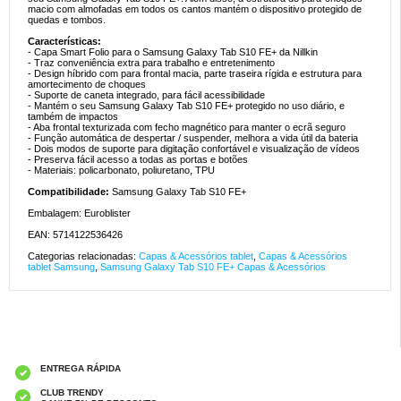
macio com almofadas em todos os cantos mantém o dispositivo protegido de
quedas e tombos.
Características:
- Capa Smart Folio para o Samsung Galaxy Tab S10 FE+ da Nillkin
- Traz conveniência extra para trabalho e entretenimento
- Design híbrido com para frontal macia, parte traseira rígida e estrutura para
amortecimento de choques
- Suporte de caneta integrado, para fácil acessibilidade
- Mantém o seu Samsung Galaxy Tab S10 FE+ protegido no uso diário, e
também de impactos
- Aba frontal texturizada com fecho magnético para manter o ecrã seguro
- Função automática de despertar / suspender, melhora a vida útil da bateria
- Dois modos de suporte para digitação confortável e visualização de vídeos
- Preserva fácil acesso a todas as portas e botões
- Materiais: policarbonato, poliuretano, TPU
Compatibilidade:
Samsung Galaxy Tab S10 FE+
Embalagem: Euroblister
EAN: 5714122536426
Categorias relacionadas:
Capas & Acessórios tablet
,
Capas & Acessórios
tablet Samsung
,
Samsung Galaxy Tab S10 FE+ Capas & Acessórios
ENTREGA RÁPIDA
CLUB TRENDY