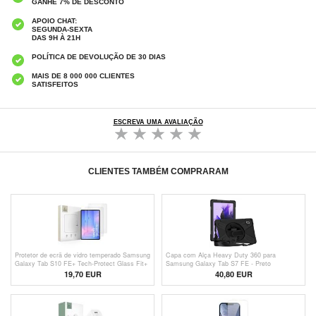
GANHE 7% DE DESCONTO
APOIO CHAT:
SEGUNDA-SEXTA
DAS 9H À 21H
POLÍTICA DE DEVOLUÇÃO DE 30 DIAS
MAIS DE 8 000 000 CLIENTES
SATISFEITOS
ESCREVA UMA AVALIAÇÃO
CLIENTES TAMBÉM COMPRARAM
Protetor de ecrã de vidro temperado Samsung
Capa com Alça Heavy Duty 360 para
Galaxy Tab S10 FE+ Tech-Protect Glass Fit+
Samsung Galaxy Tab S7 FE - Preto
- 2 unid. - Transparente
19,70 EUR
40,80 EUR