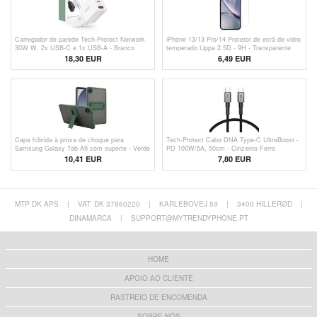
Carregador de parede Tech-Protect Network
iPhone 13/13 Pro/14 Protetor de ecrã de vidro
30W W. 2x USB-C e 1x USB-A - Branco
temperado Lippa 2.5D - 9H - Transparente
18,30 EUR
6,49
EUR
Capa híbrida à prova de choque para
Tech-Protect Cabo DNA Type-C UltraBoost -
Samsung Galaxy Tab A9 com suporte - Verde
PD 100W/5A, 50cm - Cinzento Ferro
10,41
EUR
7,80 EUR
MTP DK APS
|
VAT: DK 37860220
|
KARLEBOVEJ 59
|
3400 HILLERØD
|
DINAMARCA
|
SUPPORT@MYTRENDYPHONE.PT
HOME
APOIO AO CLIENTE
RASTREIO DE ENCOMENDA
SOBRE NÓS