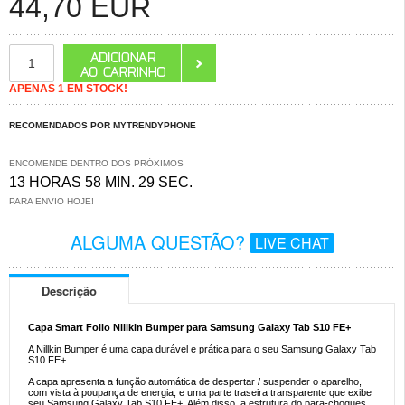
44,70
EUR
APENAS 1 EM STOCK!
RECOMENDADOS POR MYTRENDYPHONE
ENCOMENDE DENTRO DOS PRÓXIMOS
13 HORAS 58 MIN. 29 SEC.
PARA ENVIO HOJE!
ALGUMA QUESTÃO?
LIVE CHAT
Descrição
Capa Smart Folio Nillkin Bumper para Samsung Galaxy Tab S10 FE+
A Nillkin Bumper é uma capa durável e prática para o seu Samsung Galaxy Tab
S10 FE+.
A capa apresenta a função automática de despertar / suspender o aparelho,
com vista à poupança de energia, e uma parte traseira transparente que exibe
seu Samsung Galaxy Tab S10 FE+. Além disso, a estrutura do para-choques