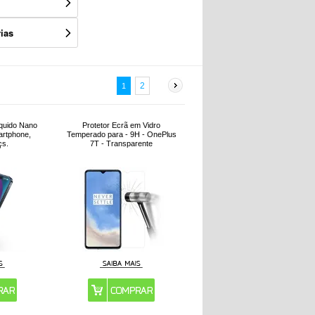
ias
2
1
íquido Nano
Protetor Ecrã em Vidro
artphone,
Temperado para - 9H - OnePlus
çs.
7T - Transparente