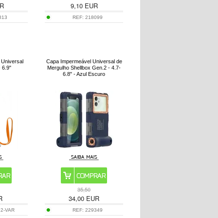
R
9,10
EUR
813
REF:
218099
 Universal
Capa Impermeável Universal de
 6.9"
Mergulho Shellbox Gen.2 - 4.7-
6.8" - Azul Escuro
35,50
R
34,00
EUR
12-VAR
REF:
229349