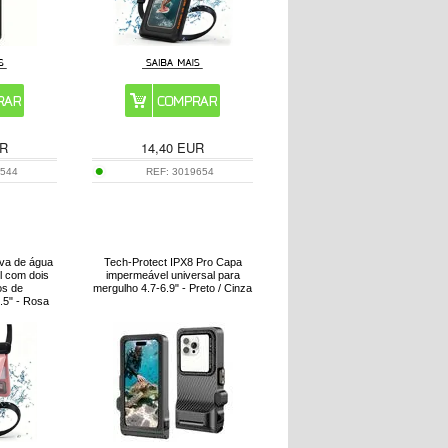
R
14,40
EUR
8544
REF:
3019654
ova de água
Tech-Protect IPX8 Pro Capa
l com dois
impermeável universal para
os de
mergulho 4.7-6.9" - Preto / Cinza
.5" - Rosa