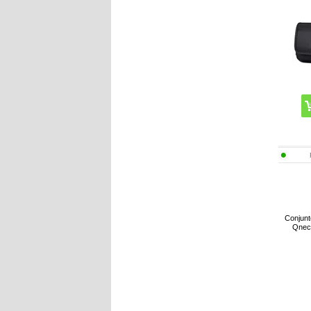
Conjunt
Qnect