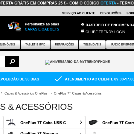
OFERTA GRÁTIS
EM COMPRAS 25 €+ COM O CÓDIGO
OFERTA
-
TERMO
SERVIÇO AO CLIENTE
DEVOLUÇÕES
SOB
Personalize as suas
RASTREIO DE ENCOMEND
CAPAS E GADGETS
CLUBE TRENDY LOGIN
ELEMÓVEIS
TABLET E IPAD
REPARAÇÕES
TELEMÓVEIS
RADIO EMERGE
VOLUÇÃO DE 30 DIAS
ATENDIMENTO AO CLIENTE 09:00-17:0
Capas & Acessórios OnePlus
OnePlus 7T Capas & Acessórios
S & ACESSÓRIOS
OnePlus 7T Cabo USB-C
OnePlus 7T Carr
OnePlus 7T Suporte