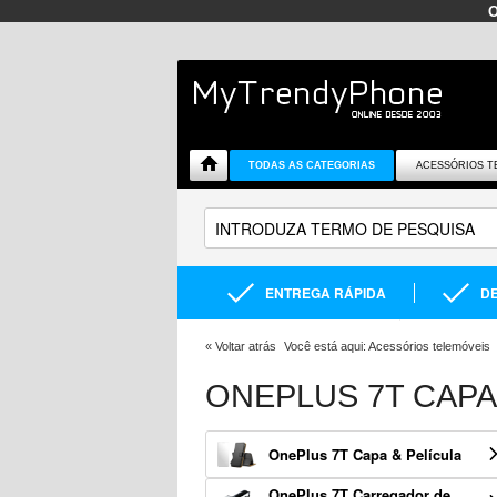
TODAS AS CATEGORIAS
ACESSÓRIOS T
ENTREGA RÁPIDA
DE
«
Voltar atrás
Você está aqui:
Acessórios telemóveis
ONEPLUS 7T CAPA
OnePlus 7T Capa & Película
OnePlus 7T Carregador de