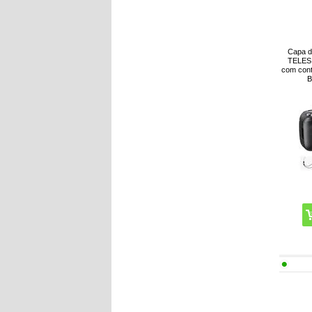
Capa d
TELESI
com cont
B