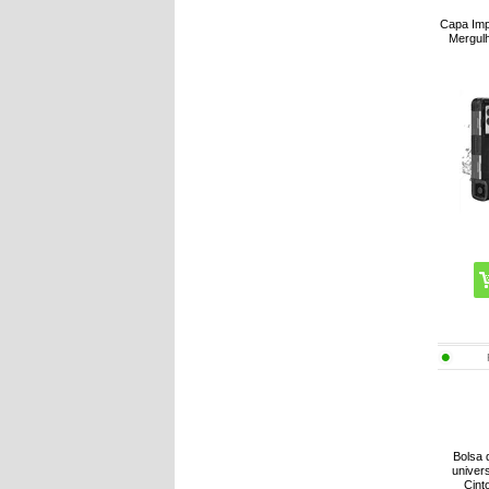
Capa Imp
Mergulh
Bolsa 
univer
Cint