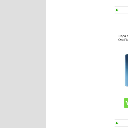
Capa d
OnePlu