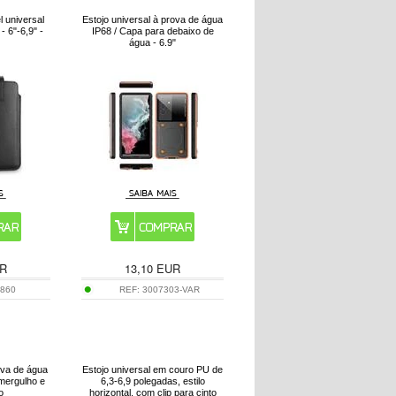
 universal
Estojo universal à prova de água
 6"-6,9" -
IP68 / Capa para debaixo de
água - 6.9"
R
13,10
EUR
4860
REF:
3007303-VAR
ova de água
Estojo universal em couro PU de
mergulho e
6,3-6,9 polegadas, estilo
o
horizontal, com clip para cinto