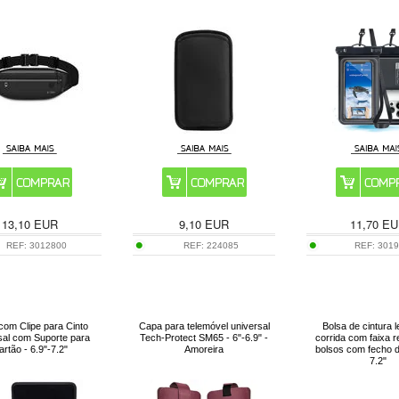
13,10
EUR
9,10
EUR
11,70
EU
REF:
3012800
REF:
224085
REF:
301
com Clipe para Cinto
Capa para telemóvel universal
Bolsa de cintura 
sal com Suporte para
Tech-Protect SM65 - 6"-6.9" -
corrida com faixa r
artão - 6.9"-7.2"
Amoreira
bolsos com fecho d
7.2"