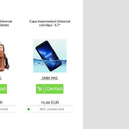
Universal
Capa Impermeável Universal
 Series
com Alça - 6.7"
R
15,69
EUR
5-VAR
REF:
248384-VAR