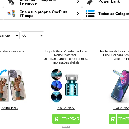
Power Bank
Telemóvel
Cria a tua própria OnePlus
Todas as Categor
7T capa
ceba a sua capa
Liquid Glass Protetor de Ecrã
Protector de Ecrã L
Nano Universal -
Prio Dual para Sm
Ultratransparente e resistente a
Tablet - 2 P
impressões digitais
13,10