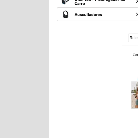
Carro
Auscultadores
Con