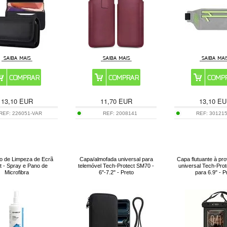
13,10
EUR
11,70
EUR
13,10
EU
REF:
226051-VAR
REF:
2008141
REF:
30121
o de Limpeza de Ecrã
Capa/almofada universal para
Capa flutuante à pr
 - Spray e Pano de
telemóvel Tech-Protect SM70 -
universal Tech-Pr
Microfibra
6"-7.2" - Preto
para 6.9" - P