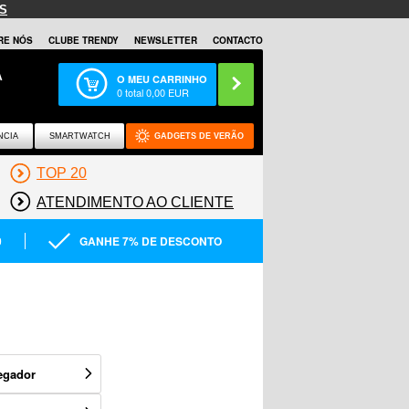
S
RE NÓS
CLUBE TRENDY
NEWSLETTER
CONTACTO
A
O MEU CARRINHO
0
total
0,00
EUR
NCIA
SMARTWATCH
GADGETS DE VERÃO
TOP 20
ATENDIMENTO AO CLIENTE
0
GANHE 7% DE DESCONTO
egador