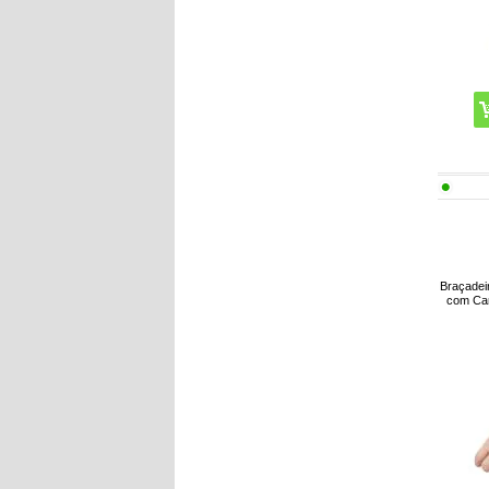
Braçadei
com Car