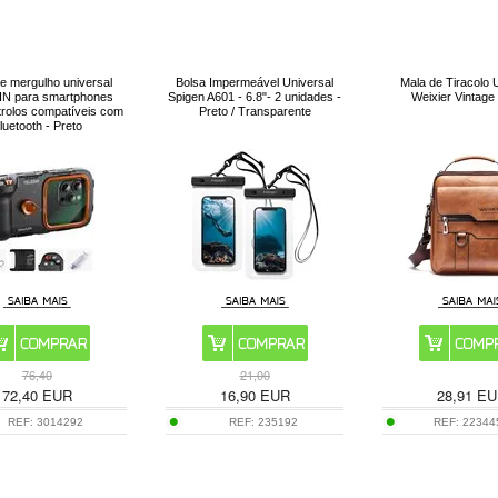
e mergulho universal
Bolsa Impermeável Universal
Mala de Tiracolo 
N para smartphones
Spigen A601 - 6.8"- 2 unidades -
Weixier Vintage
rolos compatíveis com
Preto / Transparente
luetooth - Preto
76,40
21,00
72,40
EUR
16,90
EUR
28,91
EU
REF:
3014292
REF:
235192
REF:
22344