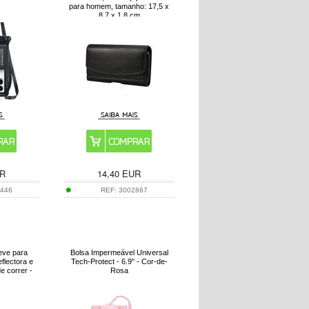
para homem, tamanho: 17,5 x
8,7 x 1,8 cm
R
14,40
EUR
9446
REF:
3002867
leve para
Bolsa Impermeável Universal
eflectora e
Tech-Protect - 6.9" - Cor-de-
e correr -
Rosa