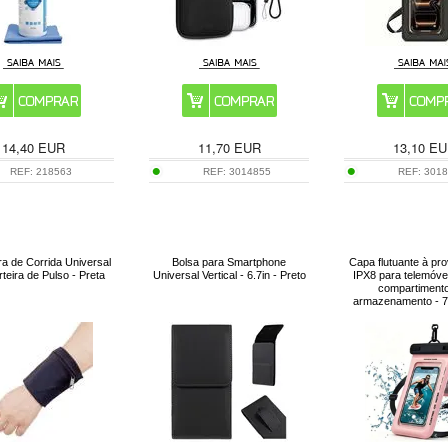
14,40
EUR
11,70
EUR
13,10
EU
REF:
218563
REF:
3014855
REF:
301
ra de Corrida Universal
Bolsa para Smartphone
Capa flutuante à pr
teira de Pulso - Preta
Universal Vertical - 6.7in - Preto
IPX8 para telemóve
compartiment
armazenamento - 7