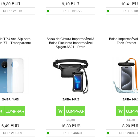
18,30
EUR
9,10
EUR
10,41
EU
REF:
125016
REF:
151772
REF:
218
e TPU Anti-Slip para
Bolsa de Cintura Impermeável &
Bolsa Impermeável
s 7T - Transparente
Bolsa Flutuante Impermeável
Tech-Protect -
Spigen A621 - Preto
22,30
11,70
6,49
EUR
18,30
EUR
8,20
EU
REF:
218209
REF:
246631
REF:
20042