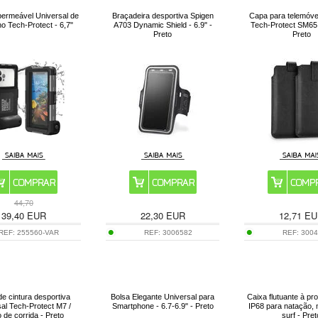
ermeável Universal de
Braçadeira desportiva Spigen
Capa para telemóvel
o Tech-Protect - 6,7"
A703 Dynamic Shield - 6.9" -
Tech-Protect SM65 -
Preto
Preto
44,70
39,40
EUR
22,30
EUR
12,71
EU
REF:
255560-VAR
REF:
3006582
REF:
300
de cintura desportiva
Bolsa Elegante Universal para
Caixa flutuante à pr
sal Tech-Protect M7 /
Smartphone - 6.7-6.9" - Preto
IP68 para natação, 
o de corrida - Preto
surf - Pret