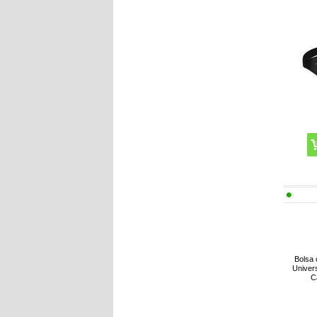
Bolsa 
Univer
C