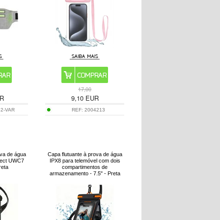
17,00
R
9,10
EUR
52-VAR
REF:
2004213
ova de água
Capa flutuante à prova de água
otect UWC7
IPX8 para telemóvel com dois
reta
compartimentos de
armazenamento - 7.5" - Preta