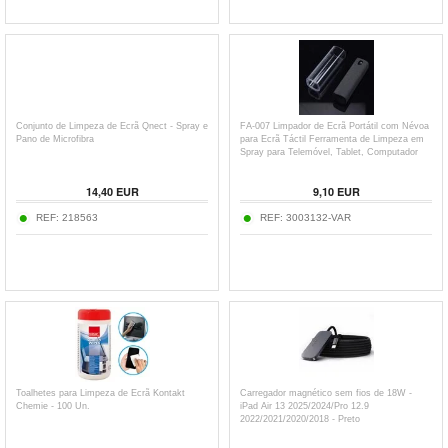
Conjunto de Limpeza de Ecrã Qnect - Spray e
FA-007 Limpador de Ecrã Portátil com Névoa
Pano de Microfibra
para Ecrã Táctil Ferramenta de Limpeza em
Spray para Telemóvel, Tablet, Computador
Portátil (sem Líquido)
14,40
EUR
9,10
EUR
REF:
218563
REF:
3003132-VAR
Toalhetes para Limpeza de Ecrã Kontakt
Carregador magnético sem fios de 18W -
Chemie - 100 Un.
iPad Air 13 2025/2024/Pro 12.9
2022/2021/2020/2018 - Preto