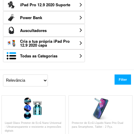
iPad Pro 12.9 2020 Suporte
Power Bank
Auscultadores
Cria a tua própria iPad Pro
12.9 2020 capa
Todas as Categorias
Filter
Liquid Glass Protetor de Ecrã Nano Universal
Protector de Ecrã Líquido Nano Prio Dual
- Ultratransparente e resistente a impressões
para Smartphone, Tablet - 2 Pçs.
digitais