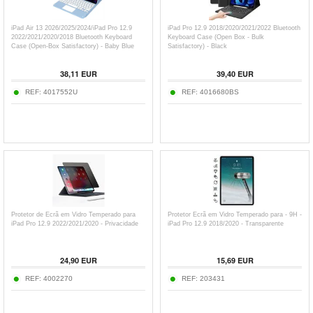
iPad Air 13 2026/2025/2024/iPad Pro 12.9
iPad Pro 12.9 2018/2020/2021/2022 Bluetooth
2022/2021/2020/2018 Bluetooth Keyboard
Keyboard Case (Open Box - Bulk
Case (Open-Box Satisfactory) - Baby Blue
Satisfactory) - Black
38,11
EUR
39,40
EUR
REF:
4017552U
REF:
4016680BS
Protetor de Ecrã em Vidro Temperado para
Protetor Ecrã em Vidro Temperado para - 9H -
iPad Pro 12.9 2022/2021/2020 - Privacidade
iPad Pro 12.9 2018/2020 - Transparente
24,90
EUR
15,69
EUR
REF:
4002270
REF:
203431