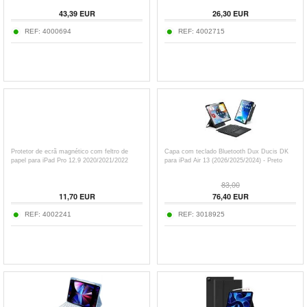
43,39
EUR
26,30
EUR
REF:
4000694
REF:
4002715
Protetor de ecrã magnético com feltro de
Capa com teclado Bluetooth Dux Ducis DK
papel para iPad Pro 12.9 2020/2021/2022
para iPad Air 13 (2026/2025/2024) - Preto
83,00
11,70
EUR
76,40
EUR
REF:
4002241
REF:
3018925