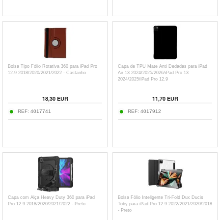
Bolsa Tipo Fólio Rotativa 360 para iPad Pro
Capa de TPU Mate Anti Dedadas para iPad
12.9 2018/2020/2021/2022 - Castanho
Air 13 2024/2025/2026/iPad Pro 13
2024/2025/iPad Pro 12.9
2018/2020/2021/2022 - Preto
18,30
EUR
11,70
EUR
REF:
4017741
REF:
4017912
Capa com Alça Heavy Duty 360 para iPad
Bolsa Fólio Inteligente Tri-Fold Dux Ducis
Pro 12.9 2018/2020/2021/2022 - Preto
Toby para iPad Pro 12.9 2022/2021/2020/2018
- Preto