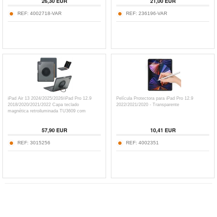
26,30
EUR
21,00
EUR
REF:
4002718-VAR
REF:
236196-VAR
iPad Air 13 2024/2025/2026/iPad Pro 12.9
Película Protectora para iPad Pro 12.9
2018/2020/2021/2022 Capa teclado
2022/2021/2020 - Transparente
magnética retroiluminada TU3609 com
suporte rotativo 360 - Preto
57,90
EUR
10,41
EUR
REF:
3015256
REF:
4002351