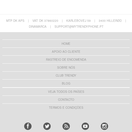
MTP DK APS
|
VAT: DK 37860220
|
KARLEBOVEJ 59
|
3400 HILLERØD
|
DINAMARCA
|
SUPPORT@MYTRENDYPHONE.PT
HOME
APOIO AO CLIENTE
RASTREIO DE ENCOMENDA
SOBRE NÓS
CLUB TRENDY
BLOG
VEJA TODOS OS PAÍSES
CONTACTO
TERMOS E CONDIÇÕES