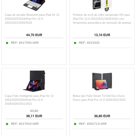
Capa de teclado Bluetooth para iPad Air 13
Protetor de ecrã de vidro temperado HD para
2026/2025/2024/iPad Pro 12.9
iPad Pro 12.9 2022/2021/2020/2018 com
2022/2021/2020/2018
ferramenta automática de remoção de poeiras
- 9H
44,70
EUR
13,10
EUR
REF:
4017550-VAR
REF:
4015320
Capa Folio Inteligente para iPad Air 13
Bolsa tipo Folio Smart Tri-fold Dux Ducis
2024/2025/2026/iPad Pro 12.9
Domo para iPad Pro 12.9 2020/2021/2022
2018/2020/2021/2022
40,80
38,11
EUR
36,80
EUR
REF:
4017910-VAR
REF:
4002713-VAR