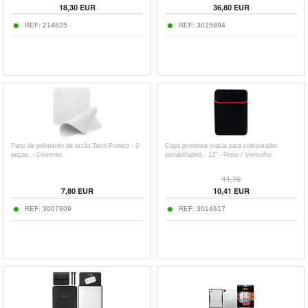
18,30
EUR
36,80
EUR
REF:
214625
REF:
3015894
Pano de polimento de ecrãs Tech-Protect - 2
Capa protetora macia para computador
peças. - Cinzento
portátil/tablet - 13" - Preto / Vermelho
11,70
7,80
EUR
10,41
EUR
REF:
3007809
REF:
3014617