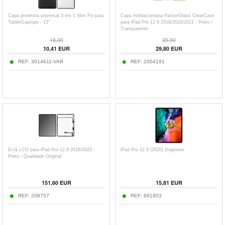
Capa protetora universal 3 em 1 Slim Fit para
Capa Antibacteriana PanzerGlass ClearCase
Tablet/Laptops - 13"
para iPad Pro 12.9 2018/2020/2021 - Preto /
Transparente
18,30
35,50
10,41
EUR
29,80
EUR
REF:
3014611-VAR
REF:
2004191
Ecrã LCD para iPad Pro 12.9 2018/2020 -
iPad Pro 12.9 (2020) Diagnose
Preto - Qualidade Original
151,60
EUR
15,81
EUR
REF:
208757
REF:
991803