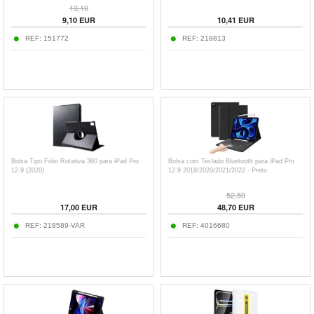
13,10
9,10
EUR
10,41
EUR
REF:
151772
REF:
218813
Bolsa Tipo Fólio Rotativa 360 para iPad Pro
Bolsa com Teclado Bluetooth para iPad Pro
12.9 (2020)
12.9 2018/2020/2021/2022 - Preto
52,59
17,00
EUR
48,70
EUR
REF:
218589-VAR
REF:
4016680