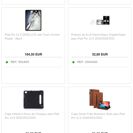
iPad Pro 12.9 (2020) LCD and Touch Screen
Protetor de Ecrã PanzerGlass GraphicPaper
Repair - Black
para iPad Pro 12.9 2018/2020/2021
184,50
EUR
32,80
EUR
REF:
991805
REF:
2004440
Capa Infantil à Prova de Choques para iPad
Capa Smart Folio Business Style para iPad
Pro 12.9 2022/2021/2020
Pro 12.9 2020/2021/2022