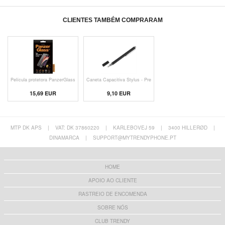
CLIENTES TAMBÉM COMPRARAM
Película protetora PanzerGlass
Caneta Capacitiva Stylus - Pre
15,69 EUR
9,10 EUR
MTP DK APS
|
VAT: DK 37860220
|
KARLEBOVEJ 59
|
3400 HILLERØD
|
DINAMARCA
|
SUPPORT@MYTRENDYPHONE.PT
HOME
APOIO AO CLIENTE
RASTREIO DE ENCOMENDA
SOBRE NÓS
CLUB TRENDY