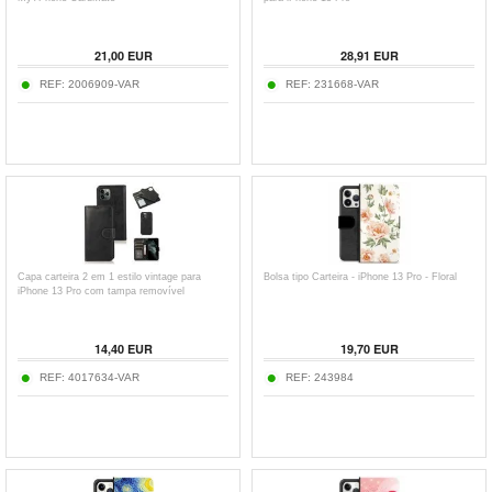
21,00
EUR
28,91
EUR
REF:
2006909-VAR
REF:
231668-VAR
Capa carteira 2 em 1 estilo vintage para
Bolsa tipo Carteira - iPhone 13 Pro - Floral
iPhone 13 Pro com tampa removível
14,40
EUR
19,70
EUR
REF:
4017634-VAR
REF:
243984