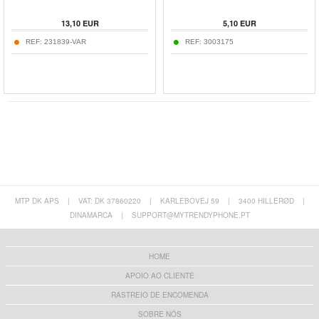
13,10
EUR
5,10
EUR
REF:
231839-VAR
REF:
3003175
MTP DK APS
|
VAT: DK 37860220
|
KARLEBOVEJ 59
|
3400 HILLERØD
|
DINAMARCA
|
SUPPORT@MYTRENDYPHONE.PT
HOME
APOIO AO CLIENTE
RASTREIO DE ENCOMENDA
SOBRE NÓS