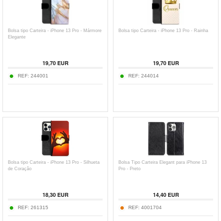
Bolsa tipo Carteira - iPhone 13 Pro - Mármore
Bolsa tipo Carteira - iPhone 13 Pro - Rainha
Elegante
19,70
EUR
19,70
EUR
REF:
244001
REF:
244014
Bolsa tipo Carteira - iPhone 13 Pro - Silhueta
Bolsa Tipo Carteira Elegant para iPhone 13
de Coração
Pro - Preto
18,30
EUR
14,40
EUR
REF:
261315
REF:
4001704