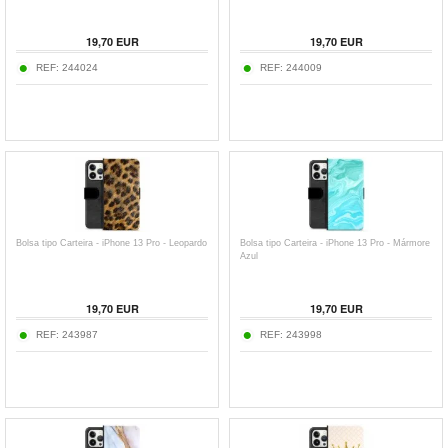
19,70
EUR
19,70
EUR
REF:
244024
REF:
244009
Bolsa tipo Carteira - iPhone 13 Pro - Leopardo
Bolsa tipo Carteira - iPhone 13 Pro - Mármore
Azul
19,70
EUR
19,70
EUR
REF:
243987
REF:
243998