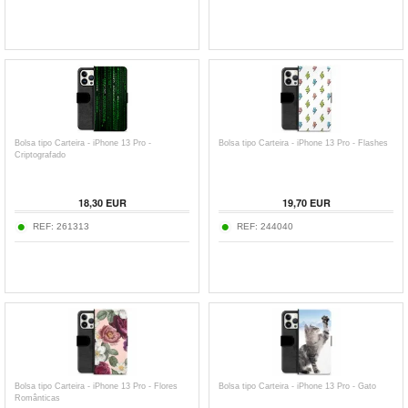
Bolsa tipo Carteira - iPhone 13 Pro -
Bolsa tipo Carteira - iPhone 13 Pro - Flashes
Criptografado
18,30
EUR
19,70
EUR
REF:
261313
REF:
244040
Bolsa tipo Carteira - iPhone 13 Pro - Flores
Bolsa tipo Carteira - iPhone 13 Pro - Gato
Românticas