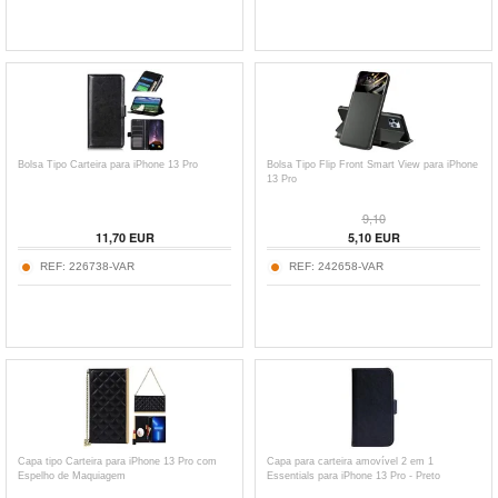
Bolsa Tipo Carteira para iPhone 13 Pro
Bolsa Tipo Flip Front Smart View para iPhone
13 Pro
9,10
11,70
EUR
5,10
EUR
REF:
226738-VAR
REF:
242658-VAR
Capa tipo Carteira para iPhone 13 Pro com
Capa para carteira amovível 2 em 1
Espelho de Maquiagem
Essentials para iPhone 13 Pro - Preto