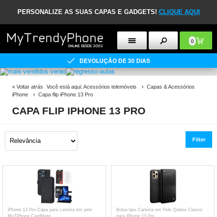
PERSONALIZE AS SUAS CAPAS E GADGETS!
CLIQUE AQUI
0
DEVOLUÇÃO DE 30 DIAS
«
Voltar atrás
Você está aqui:
Acessórios telemóveis
Capas & Acessórios
iPhone
Capa flip iPhone 13 Pro
CAPA FLIP IPHONE 13 PRO
Filter
iPhone 13 Pro Capa para carteira em pele
Bolsa tipo Carteira em Pele Qialino Classic
MyTPhone CardMate
para iPhone 13 Pro