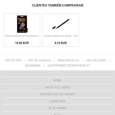
CLIENTES TAMBÉM COMPRARAM
Película protetora PanzerGlass
Caneta Capacitiva Stylus - Pre
15,69 EUR
9,10 EUR
MTP DK APS
|
VAT: DK 37860220
|
KARLEBOVEJ 59
|
3400 HILLERØD
|
DINAMARCA
|
SUPPORT@MYTRENDYPHONE.PT
HOME
APOIO AO CLIENTE
RASTREIO DE ENCOMENDA
SOBRE NÓS
CLUB TRENDY