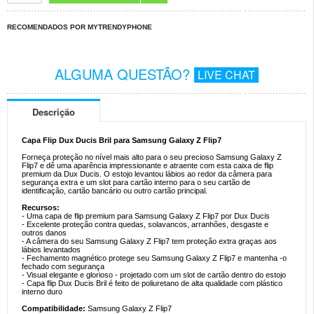
RECOMENDADOS POR MYTRENDYPHONE
ALGUMA QUESTÃO?
LIVE CHAT
Descrição
Capa Flip Dux Ducis Bril para Samsung Galaxy Z Flip7
Forneça proteção no nível mais alto para o seu precioso Samsung Galaxy Z
Flip7 e dê uma aparência impressionante e atraente com esta caixa de flip
premium da Dux Ducis. O estojo levantou lábios ao redor da câmera para
segurança extra e um slot para cartão interno para o seu cartão de
identificação, cartão bancário ou outro cartão principal.
Recursos:
- Uma capa de flip premium para Samsung Galaxy Z Flip7 por Dux Ducis
- Excelente proteção contra quedas, solavancos, arranhões, desgaste e
outros danos
- A câmera do seu Samsung Galaxy Z Flip7 tem proteção extra graças aos
lábios levantados
- Fechamento magnético protege seu Samsung Galaxy Z Flip7 e mantenha -o
fechado com segurança
- Visual elegante e glorioso - projetado com um slot de cartão dentro do estojo
- Capa flip Dux Ducis Bril é feito de poliuretano de alta qualidade com plástico
interno duro
Compatibilidade:
Samsung Galaxy Z Flip7