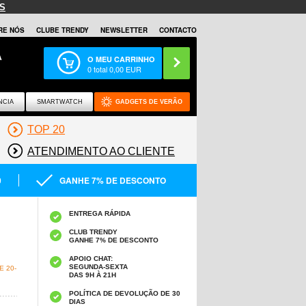
S
RE NÓS
CLUBE TRENDY
NEWSLETTER
CONTACTO
A
O MEU CARRINHO
0
total
0,00
EUR
NCIA
SMARTWATCH
GADGETS DE VERÃO
TOP 20
ATENDIMENTO AO CLIENTE
0
GANHE 7% DE DESCONTO
ENTREGA RÁPIDA
CLUB TRENDY
GANHE 7% DE DESCONTO
APOIO CHAT:
SEGUNDA-SEXTA
 20-
DAS 9H À 21H
POLÍTICA DE DEVOLUÇÃO DE 30
DIAS