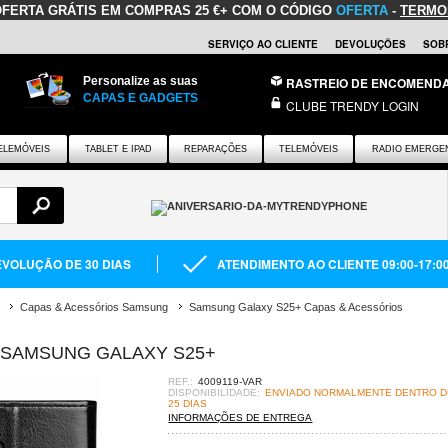
OFERTA GRÁTIS
EM COMPRAS 25 €+ COM O CÓDIGO
OFERTA
-
TERMO
SERVIÇO AO CLIENTE
DEVOLUÇÕES
SOB
Personalize as suas
RASTREIO DE ENCOMEND
CAPAS E GADGETS
CLUBE TRENDY LOGIN
ELEMÓVEIS
TABLET E IPAD
REPARAÇÕES
TELEMÓVEIS
RADIO EMERGE
VOLUÇÃO DE 30 DIAS
ATENDIMENTO AO CLIENTE 09:00-17:0
Capas & Acessórios Samsung
Samsung Galaxy S25+ Capas & Acessórios
A SAMSUNG GALAXY S25+
REF.:
4009119-VAR
DISPONIBILIDADE:
ENVIADO NORMALMENTE DENTRO DE
25 DIAS
INFORMAÇÕES DE ENTREGA