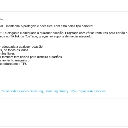
5+
- mantenha-o protegido e acessível com esta bolsa tipo carteira!
25+ é elegante e adequada a qualquer ocasião. Projetada com várias ranhuras para cartão e
ídeos no TikTok ou YouTube, graças ao suporte de media integrado.
- adequada a qualquer ocasião
s, de todos os lados
ãos livres
5+ também tem bolsos para dinheiro e cartões
as ao fecho magnético
e poliuretano e TPU
,
Capas & Acessórios Samsung
,
Samsung Galaxy S25+ Capas & Acessórios