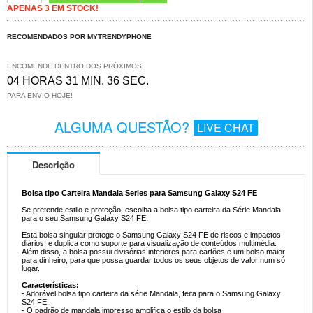
APENAS 3 EM STOCK!
RECOMENDADOS POR MYTRENDYPHONE
ENCOMENDE DENTRO DOS PRÓXIMOS
04 HORAS 31 MIN. 35 SEC.
PARA ENVIO HOJE!
ALGUMA QUESTÃO?
LIVE CHAT
Descrição
Bolsa tipo Carteira Mandala Series para Samsung Galaxy S24 FE
Se pretende estilo e proteção, escolha a bolsa tipo carteira da Série Mandala
para o seu Samsung Galaxy S24 FE.
Esta bolsa singular protege o Samsung Galaxy S24 FE de riscos e impactos
diários, e duplica como suporte para visualização de conteúdos multimédia.
Além disso, a bolsa possui divisórias interiores para cartões e um bolso maior
para dinheiro, para que possa guardar todos os seus objetos de valor num só
lugar.
Características:
- Adorável bolsa tipo carteira da série Mandala, feita para o Samsung Galaxy
S24 FE
- O padrão de mandala impresso amplifica o estilo da bolsa