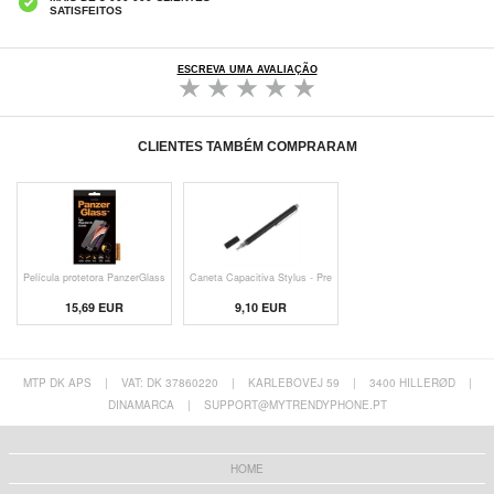
SATISFEITOS
ESCREVA UMA AVALIAÇÃO
CLIENTES TAMBÉM COMPRARAM
Película protetora PanzerGlass
Caneta Capacitiva Stylus - Pre
15,69 EUR
9,10 EUR
MTP DK APS
|
VAT: DK 37860220
|
KARLEBOVEJ 59
|
3400 HILLERØD
|
DINAMARCA
|
SUPPORT@MYTRENDYPHONE.PT
HOME