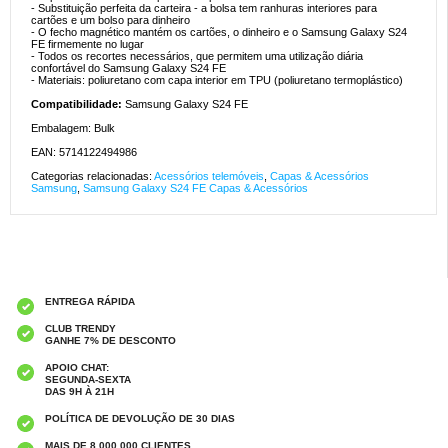
- Substituição perfeita da carteira - a bolsa tem ranhuras interiores para
cartões e um bolso para dinheiro
- O fecho magnético mantém os cartões, o dinheiro e o Samsung Galaxy S24
FE firmemente no lugar
- Todos os recortes necessários, que permitem uma utilização diária
confortável do Samsung Galaxy S24 FE
- Materiais: poliuretano com capa interior em TPU (poliuretano termoplástico)
Compatibilidade:
Samsung Galaxy S24 FE
Embalagem: Bulk
EAN: 5714122494986
Categorias relacionadas:
Acessórios telemóveis
,
Capas & Acessórios
Samsung
,
Samsung Galaxy S24 FE Capas & Acessórios
ENTREGA RÁPIDA
CLUB TRENDY
GANHE 7% DE DESCONTO
APOIO CHAT:
SEGUNDA-SEXTA
DAS 9H À 21H
POLÍTICA DE DEVOLUÇÃO DE 30 DIAS
MAIS DE 8 000 000 CLIENTES