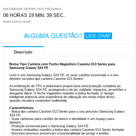
ENCOMENDE DENTRO DOS PRÓXIMOS
06 HORAS 19 MIN. 39 SEC.
PARA ENVIO HOJE!
ALGUMA QUESTÃO?
LIVE CHAT
Descrição
Bolsa Tipo Carteira com Fecho Magnético Caseme 013 Series para
Samsung Galaxy S24 FE
Leve o seu Samsung Galaxy S24 FE, os seus cartões essenciais e o seu
dinheiro na bolsa tipo carteira Caseme 013 Series!
A combinação de TPU e poliuretano proporciona uma proteção completa ao
Samsung Galaxy S24 FE, protegendo-o de pó, sujidade, impactos, arranhões e
desgaste diário. O fecho magnético mantém a bolsa fechada. O design
inteligente potencia uma experiência de utilização em modo mãos-livres,
quando visualiza conteúdos multimédia.
Características:
- Bolsa tipo carteira Caseme 013 Series para o seu precioso Samsung Galaxy
S24 FE
- Duas ranhuras para cartões de banco e identidade e um espaço para
dinheiro
- Proteção essencial para o Samsung Galaxy S24 FE
- Ímanes embutidos mantêm a bolsa tipo carteira Caseme 013 Series fechada
- Recortes precisos preservam a funcionalidade de portas e botões