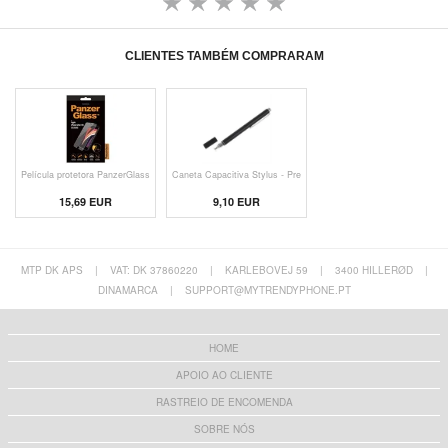
CLIENTES TAMBÉM COMPRARAM
Película protetora PanzerGlass
Caneta Capacitiva Stylus - Pre
15,69 EUR
9,10 EUR
MTP DK APS
|
VAT: DK 37860220
|
KARLEBOVEJ 59
|
3400 HILLERØD
|
DINAMARCA
|
SUPPORT@MYTRENDYPHONE.PT
HOME
APOIO AO CLIENTE
RASTREIO DE ENCOMENDA
SOBRE NÓS