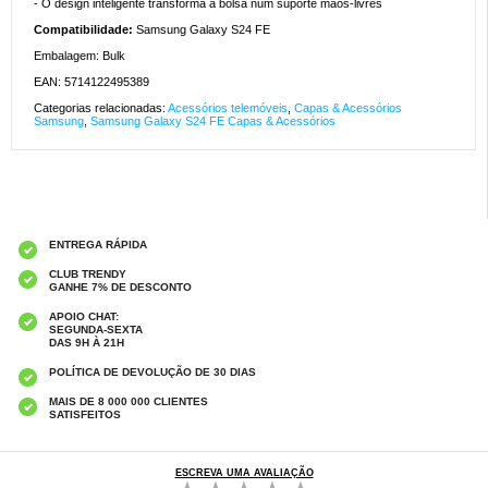
- O design inteligente transforma a bolsa num suporte mãos-livres
Compatibilidade:
Samsung Galaxy S24 FE
Embalagem: Bulk
EAN: 5714122495389
Categorias relacionadas:
Acessórios telemóveis
,
Capas & Acessórios
Samsung
,
Samsung Galaxy S24 FE Capas & Acessórios
ENTREGA RÁPIDA
CLUB TRENDY
GANHE 7% DE DESCONTO
APOIO CHAT:
SEGUNDA-SEXTA
DAS 9H À 21H
POLÍTICA DE DEVOLUÇÃO DE 30 DIAS
MAIS DE 8 000 000 CLIENTES
SATISFEITOS
ESCREVA UMA AVALIAÇÃO