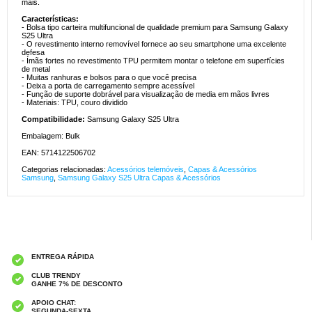
mais.
Características:
- Bolsa tipo carteira multifuncional de qualidade premium para Samsung Galaxy
S25 Ultra
- O revestimento interno removível fornece ao seu smartphone uma excelente
defesa
- Ímãs fortes no revestimento TPU permitem montar o telefone em superfícies
de metal
- Muitas ranhuras e bolsos para o que você precisa
- Deixa a porta de carregamento sempre acessível
- Função de suporte dobrável para visualização de media em mãos livres
- Materiais: TPU, couro dividido
Compatibilidade:
Samsung Galaxy S25 Ultra
Embalagem: Bulk
EAN: 5714122506702
Categorias relacionadas:
Acessórios telemóveis
,
Capas & Acessórios
Samsung
,
Samsung Galaxy S25 Ultra Capas & Acessórios
ENTREGA RÁPIDA
CLUB TRENDY
GANHE 7% DE DESCONTO
APOIO CHAT:
SEGUNDA-SEXTA