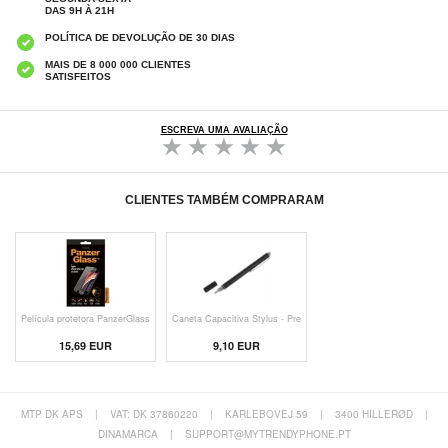
DAS 9H À 21H
POLÍTICA DE DEVOLUÇÃO DE 30 DIAS
MAIS DE 8 000 000 CLIENTES
SATISFEITOS
ESCREVA UMA AVALIAÇÃO
CLIENTES TAMBÉM COMPRARAM
Película protetora PanzerGlass
Caneta Capacitiva Stylus - Pre
15,69 EUR
9,10 EUR
MTP DK APS
|
VAT: DK 37860220
|
KARLEBOVEJ 59
|
3400 HILLERØD
|
DINAMARCA
|
SUPPORT@MYTRENDYPHONE.PT