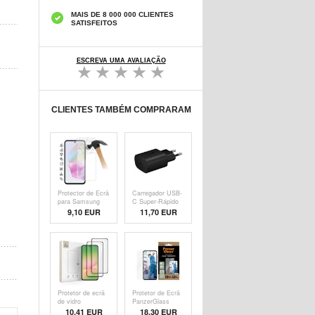
MAIS DE 8 000 000 CLIENTES
SATISFEITOS
ESCREVA UMA AVALIAÇÃO
CLIENTES TAMBÉM COMPRARAM
Protector de Ecrã
Carregador USB-
para Samsung
C Super-Rápido
Galaxy A36/A56 -
Samsung EP-
9,10 EUR
11,70
EUR
Case Friendly -
TA800EBE - Bulk
Transparente
- Preto
Protetor de ecrã
Protetor de Ecrã
de vidro
PanzerGlass
temperado
Ultra-Wide Fit
10,41 EUR
18,30 EUR