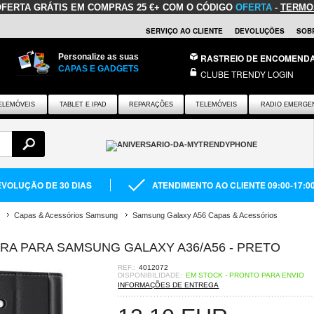
OFERTA GRÁTIS
EM COMPRAS 25 €+ COM O CÓDIGO
OFERTA
-
TERMO
SERVIÇO AO CLIENTE
DEVOLUÇÕES
SOB
Personalize as suas
RASTREIO DE ENCOMEND
CAPAS E GADGETS
CLUBE TRENDY LOGIN
ELEMÓVEIS
TABLET E IPAD
REPARAÇÕES
TELEMÓVEIS
RADIO EMERGE
VOLUÇÃO DE 30 DIAS
ATENDIMENTO AO CLIENTE 09:00-17:0
Capas & Acessórios Samsung
Samsung Galaxy A56 Capas & Acessórios
IRA PARA SAMSUNG GALAXY A36/A56 - PRETO
REF.:
4012072
DISPONIBILIDADE:
EM STOCK - PRONTO PARA ENVIO
INFORMAÇÕES DE ENTREGA