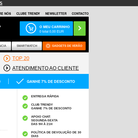
S
RE NÓS
CLUBE TRENDY
NEWSLETTER
CONTACTO
A
O MEU CARRINHO
0
total
0,00
EUR
NCIA
SMARTWATCH
GADGETS DE VERÃO
TOP 20
ATENDIMENTO AO CLIENTE
0
GANHE 7% DE DESCONTO
ENTREGA RÁPIDA
CLUB TRENDY
GANHE 7% DE DESCONTO
APOIO CHAT:
SEGUNDA-SEXTA
DAS 9H À 21H
POLÍTICA DE DEVOLUÇÃO DE 30
DIAS