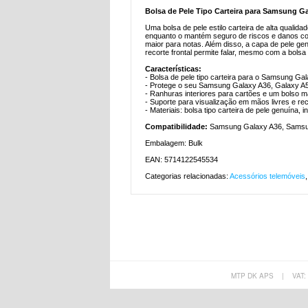
Bolsa de Pele Tipo Carteira para Samsung G
Uma bolsa de pele estilo carteira de alta quali
enquanto o mantém seguro de riscos e danos comu
maior para notas. Além disso, a capa de pele ge
recorte frontal permite falar, mesmo com a bolsa
Características:
- Bolsa de pele tipo carteira para o Samsung Ga
- Protege o seu Samsung Galaxy A36, Galaxy A5
- Ranhuras interiores para cartões e um bolso ma
- Suporte para visualização em mãos livres e rec
- Materiais: bolsa tipo carteira de pele genuína, 
Compatibilidade:
Samsung Galaxy A36, Samsu
Embalagem: Bulk
EAN: 5714122545534
Categorias relacionadas:
Acessórios telemóveis
MTP DK APS
|
VAT: