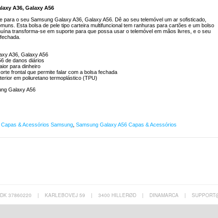
alaxy A36, Galaxy A56
dade para o seu Samsung Galaxy A36, Galaxy A56. Dê ao seu telemóvel um ar sofisticado,
ns. Esta bolsa de pele tipo carteira multifuncional tem ranhuras para cartões e um bolso
nuína transforma-se em suporte para que possa usar o telemóvel em mãos livres, e o seu
 fechada.
laxy A36, Galaxy A56
6 de danos diários
ior para dinheiro
orte frontal que permite falar com a bolsa fechada
interior em poliuretano termoplástico (TPU)
ng Galaxy A56
,
Capas & Acessórios Samsung
,
Samsung Galaxy A56 Capas & Acessórios
 DK 37860220
|
KARLEBOVEJ 59
|
3400 HILLERØD
|
DINAMARCA
|
SUPPORT