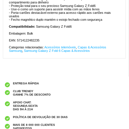
compartimento para dinheiro
- Proteção total para o seu precioso Samsung Galaxy Z Fold6
- Use-o como um suporte para assistir mídia com as mãos livres
- Porta-cartões destacável externo para acesso rápido aos cartões mais
usados
- Fecho magnético duplo mantém o estojo fechado com segurança
Compatibilidade:
Samsung Galaxy Z Fold6
Embalagem: Bulk
EAN: 5714122482235
Categorias relacionadas:
Acessórios telemóveis
,
Capas & Acessórios
Samsung
,
Samsung Galaxy Z Fold 6 Capas & Acessórios
ENTREGA RÁPIDA
CLUB TRENDY
GANHE 7% DE DESCONTO
APOIO CHAT:
SEGUNDA-SEXTA
DAS 9H À 21H
POLÍTICA DE DEVOLUÇÃO DE 30 DIAS
MAIS DE 8 000 000 CLIENTES
SATISFEITOS