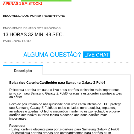
APENAS 1 EM STOCK!
RECOMENDADOS POR MYTRENDYPHONE
ENCOMENDE DENTRO DOS PRÓXIMOS
13 HORAS 32 MIN. 47 SEC.
PARA ENVIO HOJE!
ALGUMA QUESTÃO?
LIVE CHAT
Descrição
Bolsa tipo Carteira Cardholder para Samsung Galaxy Z Fold6
Deixe sua carteira em casa e leve seus cartões e dinheiro mais importantes
junto com seu Samsung Galaxy Z Fold6, graças a esta carteira porta-cartões
da série!
Feito de poliuretano de alta qualidade com uma caixa interna de TPU, protege
seu Samsung Galaxy Z Fold6 de todos os lados contra sujeira, impactos,
arranhões e quedas. O fecho magnético mantém o estojo fechado e o porta-
cartões destacável externo facilita o acesso aos seus cartões mais
importantes.
Recursos:
- Estojo carteira elegante para porta-cartões para Samsung Galaxy Z Fold6
- Substitui sua carteira graças aos compartimentos para cartões e um