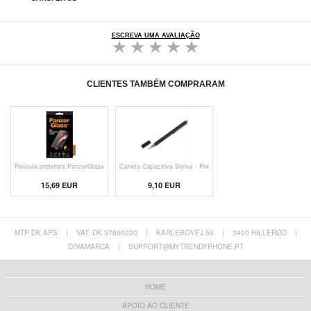
ESCREVA UMA AVALIAÇÃO
CLIENTES TAMBÉM COMPRARAM
Película protetora PanzerGlass
Caneta Capacitiva Stylus - Pre
15,69 EUR
9,10 EUR
MTP DK APS
|
VAT: DK 37860220
|
KARLEBOVEJ 59
|
3400 HILLERØD
|
DINAMARCA
|
SUPPORT@MYTRENDYPHONE.PT
HOME
APOIO AO CLIENTE