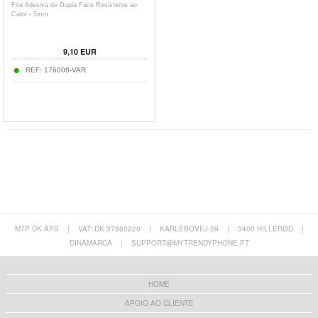
Fita Adesiva de Dupla Face Resistente ao
Calor - 5mm
9,10
EUR
REF:
176008-VAR
MTP DK APS
|
VAT: DK 37860220
|
KARLEBOVEJ 59
|
3400 HILLERØD
|
DINAMARCA
|
SUPPORT@MYTRENDYPHONE.PT
HOME
APOIO AO CLIENTE