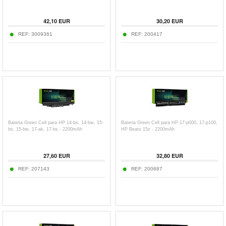
42,10
EUR
30,20
EUR
REF:
3009361
REF:
200417
Bateria Green Cell para HP 14-bs, 14-bw, 15-
Bateria Green Cell para HP 17-p000, 17-p100,
bs, 15-bw, 17-ak, 17-bs - 2200mAh
HP Beats 15z - 2200mAh
27,60
EUR
32,80
EUR
REF:
207143
REF:
200687