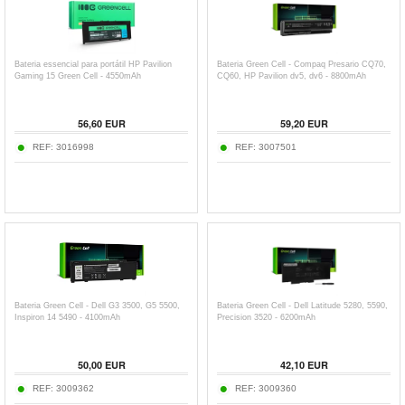
Bateria essencial para portátil HP Pavilion
Bateria Green Cell - Compaq Presario CQ70,
Gaming 15 Green Cell - 4550mAh
CQ60, HP Pavilion dv5, dv6 - 8800mAh
56,60
EUR
59,20
EUR
REF:
3016998
REF:
3007501
Bateria Green Cell - Dell G3 3500, G5 5500,
Bateria Green Cell - Dell Latitude 5280, 5590,
Inspiron 14 5490 - 4100mAh
Precision 3520 - 6200mAh
50,00
EUR
42,10
EUR
REF:
3009362
REF:
3009360