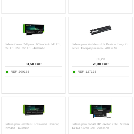
Bateria Green Cell para HP ProBook 640 G1,
Bateria para Portatéis - HP Pavilion, Envy, G
650 G1, 655, 655 G1 - 4400mAh
series, Compaq Presario - 4400mAh
30,20
31,50
EUR
26,30
EUR
REF:
200188
REF:
127178
Bateria para Portatéis HP Pavilion, Compaq
Bateria para portátil HP Pavilion x360, Stream
Presario - 4400mAh
14/14T Green Cell - 2700mAh