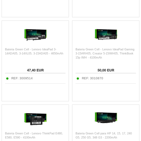
Bateria Green Cell - Lenovo IdeaPad 3-
Bateria Green Cell - Lenovo IdeaPad Gaming
14ADA05, 3-14IIL05, 3-15ADA05 - 4650mAh
3-15ARH05, Creator 5-15IMH05, ThinkBook
15p IMH - 4100mAh
47,40
EUR
50,00
EUR
REF:
3009514
REF:
3010870
Bateria Green Cell - Lenovo ThinkPad E480,
Bateria Green Cell para HP 14, 15, 17, 240
E580, E590 - 4100mAh
G5, 250 G5, 348 G3 - 2200mAh