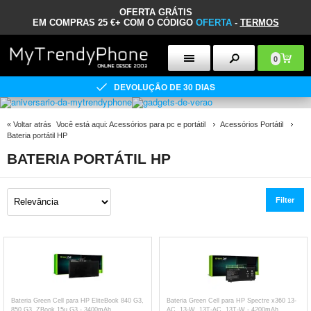
OFERTA GRÁTIS
EM COMPRAS 25 €+ COM O CÓDIGO
OFERTA
-
TERMOS
0
DEVOLUÇÃO DE 30 DIAS
«
Voltar atrás
Você está aqui:
Acessórios para pc e portátil
Acessórios Portátil
Bateria portátil HP
BATERIA PORTÁTIL HP
Filter
Bateria Green Cell para HP EliteBook 840 G3,
Bateria Green Cell para HP Spectre x360 13-
850 G3, ZBook 15u G3 - 3400mAh
AC, 13-W, 13T-AC, 13T-W - 4200mAh