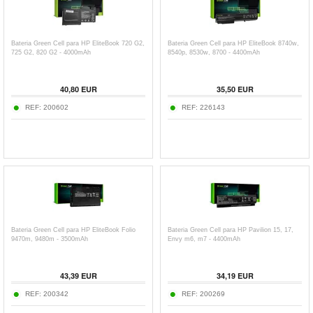
Bateria Green Cell para HP EliteBook 720 G2,
Bateria Green Cell para HP EliteBook 8740w,
725 G2, 820 G2 - 4000mAh
8540p, 8530w, 8700 - 4400mAh
40,80
EUR
35,50
EUR
REF:
200602
REF:
226143
Bateria Green Cell para HP EliteBook Folio
Bateria Green Cell para HP Pavilion 15, 17,
9470m, 9480m - 3500mAh
Envy m6, m7 - 4400mAh
43,39
EUR
34,19
EUR
REF:
200342
REF:
200269