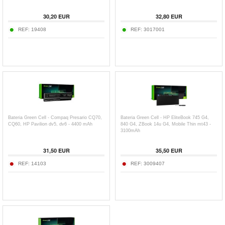
30,20
EUR
32,80
EUR
REF:
19408
REF:
3017001
Bateria Green Cell - Compaq Presario CQ70,
Bateria Green Cell - HP EliteBook 745 G4,
CQ60, HP Pavilion dv5, dv6 - 4400 mAh
840 G4, ZBook 14u G4, Mobile Thin mt43 -
3100mAh
31,50
EUR
35,50
EUR
REF:
14103
REF:
3009407