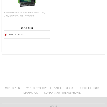
Bateria Green Cell para HP Pavilion DV6,
DV7, Envy M4, M6 - 4400mAh
30,20
EUR
REF:
178570
MTP DK APS
|
VAT: DK 37860220
|
KARLEBOVEJ 59
|
3400 HILLERØD
|
DINAMARCA
|
SUPPORT@MYTRENDYPHONE.PT
HOME