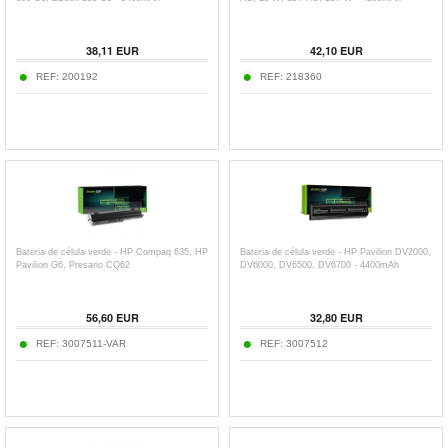
38,11
EUR
42,10
EUR
REF:
200192
REF:
218360
Bateria de célula verde - HP Compaq 635, HP
Bateria de célula verde - HP Pavilion DV2000,
Pavilion G6, Presario CQ62
DV6000, DV6500, DV6700 - 4400mAh
56,60
EUR
32,80
EUR
REF:
3007511-VAR
REF:
3007512