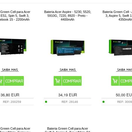
 Green Cell para Acer
Bateria Acer Aspire - 5230, 5520,
Bateria Green Cell -
 ES1, Spin 5, Swift 3,
5910G, 7220, 8920 - Preto -
3, Aspire 5, Swift 1
ebook 15 - 2200mAh
4400mAh
4350mAh
36,80
EUR
34,19
EUR
50,00
EU
REF:
200259
REF:
28146
REF:
300
 Green Cell para Acer
Bateria Green Cell para Acer