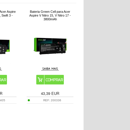
 Acer Aspire
Bateria Green Cell para Acer
, Swift 3 -
Aspire V Nitro 15, V Nitro 17 -
3800mAh
R
43,39
EUR
9405
REF:
200336