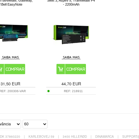
 TravelMate, Gateway,
Swift 3, Aspire 5, TravelMate P4
.Bell EasyNote
- 2200mAh
31,50
EUR
44,70
EUR
REF:
200306-VAR
REF:
218911
 DK 37860220
|
KARLEBOVEJ 59
|
3400 HILLERØD
|
DINAMARCA
|
SUPPORT