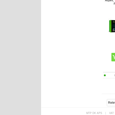
Aspire,
P
MTP DK APS
|
VAT: