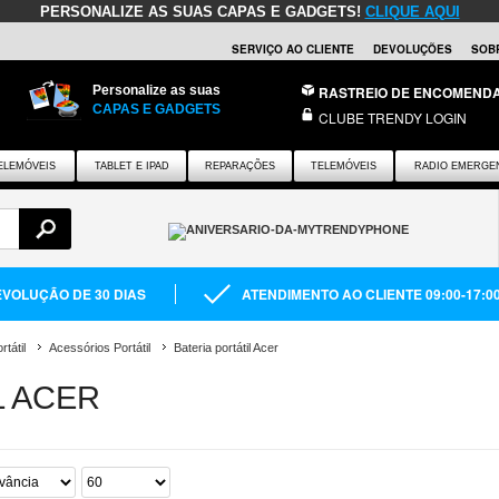
PERSONALIZE AS SUAS CAPAS E GADGETS!
CLIQUE AQUI
SERVIÇO AO CLIENTE
DEVOLUÇÕES
SOB
Personalize as suas
RASTREIO DE ENCOMEND
CAPAS E GADGETS
CLUBE TRENDY LOGIN
ELEMÓVEIS
TABLET E IPAD
REPARAÇÕES
TELEMÓVEIS
RADIO EMERGE
VOLUÇÃO DE 30 DIAS
ATENDIMENTO AO CLIENTE 09:00-17:0
tátil
Acessórios Portátil
Bateria portátil Acer
L ACER