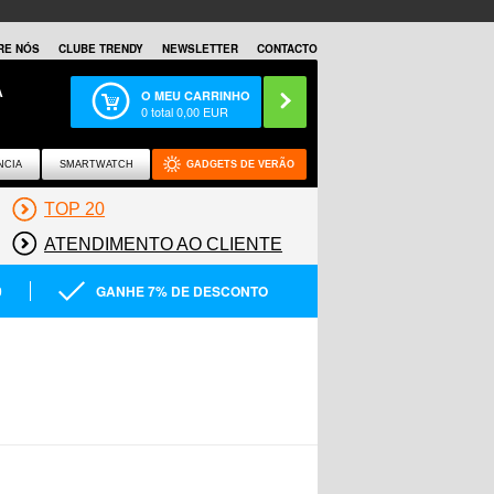
RE NÓS
CLUBE TRENDY
NEWSLETTER
CONTACTO
A
O MEU CARRINHO
0
total
0,00
EUR
NCIA
SMARTWATCH
GADGETS DE VERÃO
TOP 20
ATENDIMENTO AO CLIENTE
0
GANHE 7% DE DESCONTO