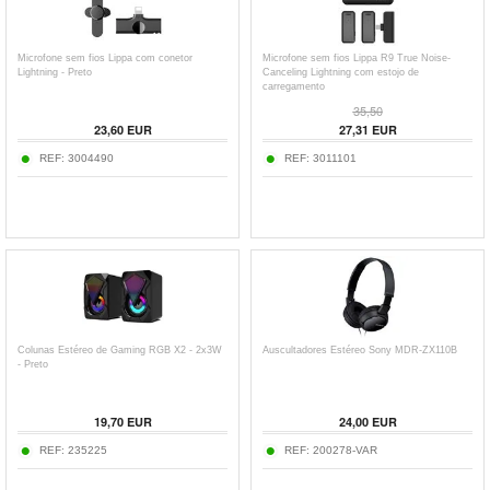
Microfone sem fios Lippa com conetor
Microfone sem fios Lippa R9 True Noise-
Lightning - Preto
Canceling Lightning com estojo de
carregamento
35,50
23,60
EUR
27,31
EUR
REF:
3004490
REF:
3011101
Colunas Estéreo de Gaming RGB X2 - 2x3W
Auscultadores Estéreo Sony MDR-ZX110B
- Preto
19,70
EUR
24,00
EUR
REF:
235225
REF:
200278-VAR