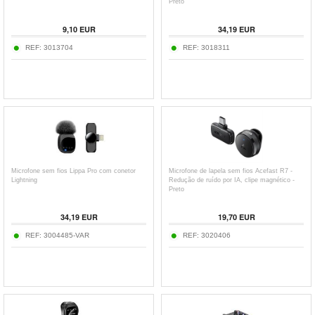
Preto
9,10
EUR
34,19
EUR
REF:
3013704
REF:
3018311
Microfone sem fios Lippa Pro com conetor
Microfone de lapela sem fios Acefast R7 -
Lightning
Redução de ruído por IA, clipe magnético -
Preto
34,19
EUR
19,70
EUR
REF:
3004485-VAR
REF:
3020406