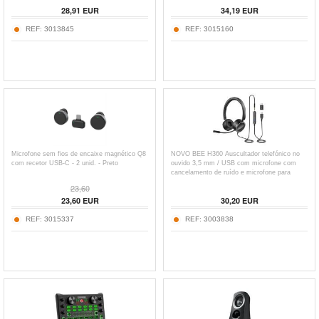
28,91
EUR
34,19
EUR
REF:
3013845
REF:
3015160
Microfone sem fios de encaixe magnético Q8
NOVO BEE H360 Auscultador telefónico no
com recetor USB-C - 2 unid. - Preto
ouvido 3,5 mm / USB com microfone com
cancelamento de ruído e microfone para
computador PC Laptop estéreo
23,60
23,60
EUR
30,20
EUR
REF:
3015337
REF:
3003838