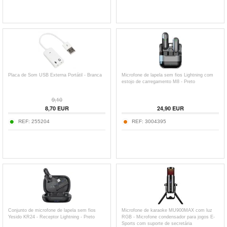
Placa de Som USB Externa Portátil - Branca
Microfone de lapela sem fios Lightning com
estojo de carregamento M8 - Preto
9,10
8,70
EUR
24,90
EUR
REF:
255204
REF:
3004395
Conjunto de microfone de lapela sem fios
Microfone de karaoke MU900MAX com luz
Yesido KR24 - Receptor Lightning - Preto
RGB - Microfone condensador para jogos E-
Sports com suporte de secretária