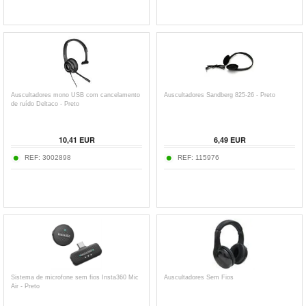
Auscultadores mono USB com cancelamento
Auscultadores Sandberg 825-26 - Preto
de ruído Deltaco - Preto
10,41
EUR
6,49
EUR
REF:
3002898
REF:
115976
Sistema de microfone sem fios Insta360 Mic
Auscultadores Sem Fios
Air - Preto