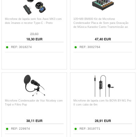
Microfone de lapela sem fios Awei MK3 com
105+M8 BM800 Kit de Microfone
dois ímanes e recetor Type-C - Preto
Condensador Placa de Som para Gravação
de Música Karaoke Canto Transmissão ao
Vivo - Preto
23,60
18,30
EUR
47,40
EUR
REF:
3018274
REF:
3002764
Microfone Condensador de Voz Niceboy com
Microfone de lapela com fio BOYA BY-M1 Pro
Tripé e Filtro Pop
II com cabo de 6m
38,11
EUR
28,91
EUR
REF:
229974
REF:
3019771