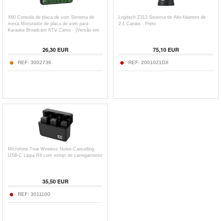
X60 Consola de placa de som Sistema de
Logitech Z313 Sistema de Alto-falantes de
mesa Misturador de placa de som para
2.1 Canais - Preto
Karaoke Broadcast KTV Canto - (Versão em
Inglês)
26,30
EUR
75,10
EUR
REF:
3002736
REF:
2001021DX
Microfone True Wireless Noise-Cancelling
USB-C Lippa R9 com estojo de carregamento
35,50
EUR
REF:
3011100