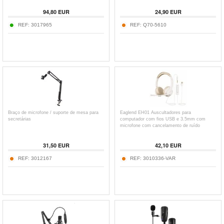
94,80
EUR
24,90
EUR
REF:
3017965
REF:
Q70-5610
Braço de microfone / suporte de mesa para
Eaglend EH01 Auscultadores para
secretárias
computador com fios USB e 3.5mm com
microfone com cancelamento de ruído
31,50
EUR
42,10
EUR
REF:
3012167
REF:
3010336-VAR