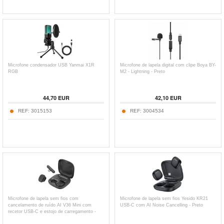
Microfone condensador USB Yanmai X1R
Microfone de lapela digital com clipe Boya BY-
RGB
M2 - Lightning - Preto
44,70
EUR
42,10
EUR
REF:
3015153
REF:
3004534
Microfone de lapela sem fios com
Microfone de lapela sem fios Yesido KR21
cancelamento de ruído AI V36 Mini com
USB-C com AI Noise Cancelling - Preto
recetor USB-C e estojo de carregamento -
Preto