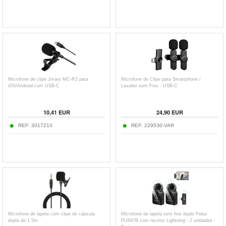
Microfone de clipe Jmary MC-R2 para
Microfone de Clipe para Smartphone /
iOS/Android com USB-C
Lavalier sem Fios - USB-C
10,41
EUR
24,90
EUR
REF:
3017210
REF:
229530-VAR
Microfone de lapela com clipe de cápsula
Microfone de lapela sem fios duplo Puluz
dupla de 1.5m
PU647B com recetor Lightning - 2 unidades -