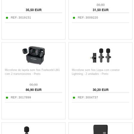
36,80
35,50
EUR
31,50
EUR
REF:
3019151
REF:
3009220
Microfone de lapela sem fios Feelworld LM1
Microfone sem fios Lippa com conetor
com 2 transmissores - Preto
Lightning - 2 unidades - Preto
90,90
86,90
EUR
30,20
EUR
REF:
3017899
REF:
3004737