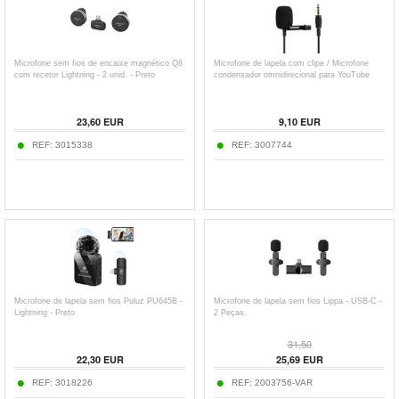
Microfone sem fios de encaixe magnético Q8
Microfone de lapela com clipe / Microfone
com recetor Lightning - 2 unid. - Preto
condensador omnidirecional para YouTube
23,60
EUR
9,10
EUR
REF:
3015338
REF:
3007744
Microfone de lapela sem fios Puluz PU645B -
Microfone de lapela sem fios Lippa - USB-C -
Lightning - Preto
2 Peças.
31,50
22,30
EUR
25,69
EUR
REF:
3018226
REF:
2003756-VAR