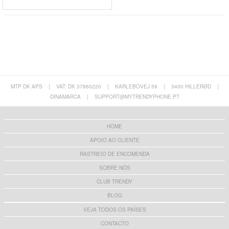
MTP DK APS
|
VAT: DK 37860220
|
KARLEBOVEJ 59
|
3400 HILLERØD
|
DINAMARCA
|
SUPPORT@MYTRENDYPHONE.PT
HOME
APOIO AO CLIENTE
RASTREIO DE ENCOMENDA
SOBRE NÓS
CLUB TRENDY
BLOG
VEJA TODOS OS PAÍSES
CONTACTO