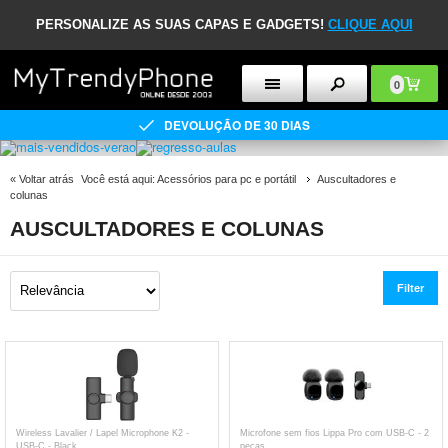
PERSONALIZE AS SUAS CAPAS E GADGETS!
CLIQUE AQUI
0
DEVOLUÇÃO DE 30 DIAS
«
Voltar atrás
Você está aqui:
Acessórios para pc e portátil
Auscultadores e
colunas
AUSCULTADORES E COLUNAS
Filter
Wireless Lavalier / Lapel Microphone K2 -
Microfone sem fios Lippa Pro com USB-C - 2
USB-C - Black
peças.