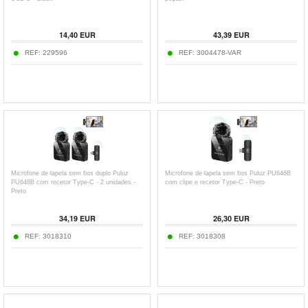
14,40
EUR
43,39
EUR
REF:
229596
REF:
3004478-VAR
Microfone de lapela sem fios duplo Puluz
Microfone de lapela sem fios Puluz PU646B
PU648B com recetor Type-C - 2 unidades -
com clipe e recetor Type-C - Preto
Preto
34,19
EUR
26,30
EUR
REF:
3018310
REF:
3018308