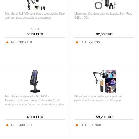
Microfone BM-700 com braço ajustável e filtro
Microfone Condensador de Lapela Sem Fios
anti-pop para podcasts e streaming
G18L - 50m
59,20
55,30
EUR
32,80
EUR
REF:
3017110
REF:
226535
Microfone condensador MU1000 -
Microfone condensador para podcast
Monitorização em tempo real e redução de
profissional com suporte e filtro pop
ruído para gravação em ambiente de trabalho
46,00
EUR
59,20
EUR
REF:
3009221
REF:
3007608