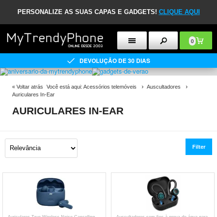
PERSONALIZE AS SUAS CAPAS E GADGETS!
CLIQUE AQUI
0
DEVOLUÇÃO DE 30 DIAS
«
Voltar atrás
Você está aqui:
Acessórios telemóveis
Auscultadores
Auriculares In-Ear
AURICULARES IN-EAR
Filter