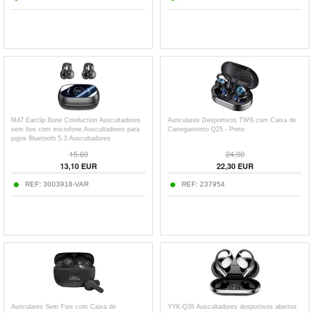
M47 Earclip Bone Conduction Auscultadores
Auriculares Desportivos TWS com Caixa de
sem fios com microfone Auscultadores para
Carregamento Q25 - Preto
jogos Bluetooth 5.3 Auscultadores
desportivos com redução do ruído
15,69
24,90
13,10
EUR
22,30
EUR
REF:
3003918-VAR
REF:
237954
Auriculares Sem Fios com Caixa de
YYK-Q39 Auscultadores desportivos abertos