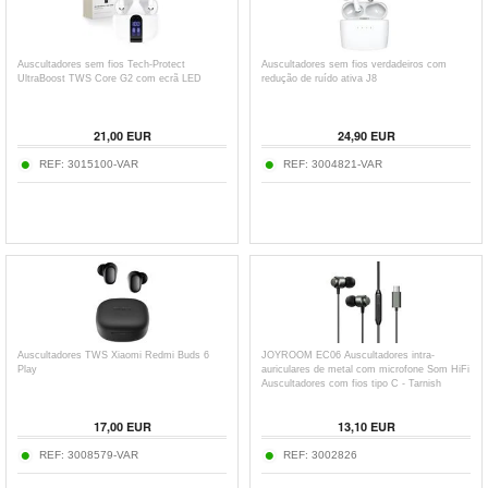
Auscultadores sem fios Tech-Protect
Auscultadores sem fios verdadeiros com
UltraBoost TWS Core G2 com ecrã LED
redução de ruído ativa J8
21,00
EUR
24,90
EUR
REF:
3015100-VAR
REF:
3004821-VAR
Auscultadores TWS Xiaomi Redmi Buds 6
JOYROOM EC06 Auscultadores intra-
Play
auriculares de metal com microfone Som HiFi
Auscultadores com fios tipo C - Tarnish
17,00
EUR
13,10
EUR
REF:
3008579-VAR
REF:
3002826