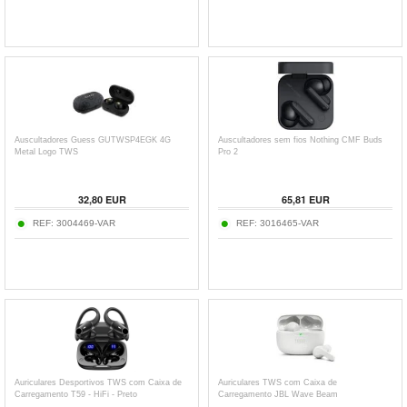
Auscultadores Guess GUTWSP4EGK 4G
Auscultadores sem fios Nothing CMF Buds
Metal Logo TWS
Pro 2
32,80
EUR
65,81
EUR
REF:
3004469-VAR
REF:
3016465-VAR
Auriculares Desportivos TWS com Caixa de
Auriculares TWS com Caixa de
Carregamento T59 - HiFi - Preto
Carregamento JBL Wave Beam