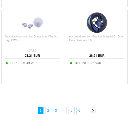
Auscultadores sem fios Guess Mini Classic
Auscultadores sem fios Lamborghini D1 Open
Logo OWS
Ear - Bluetooth 6.0
27,60
21,21
EUR
28,91
EUR
REF:
3019949-VAR
REF:
2009176-VAR
2
3
4
5
6
1