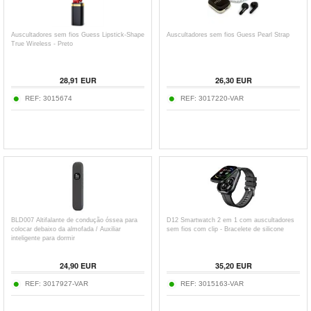
Auscultadores sem fios Guess Lipstick-Shape
Auscultadores sem fios Guess Pearl Strap
True Wireless - Preto
28,91
EUR
26,30
EUR
REF:
3015674
REF:
3017220-VAR
BLD007 Altifalante de condução óssea para
D12 Smartwatch 2 em 1 com auscultadores
colocar debaixo da almofada / Auxiliar
sem fios com clip - Bracelete de silicone
inteligente para dormir
24,90
EUR
35,20
EUR
REF:
3017927-VAR
REF:
3015163-VAR