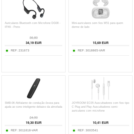
Auriculares Bluetooth com Microfone DG08 -
Mini-auriculares sem fios M51 para quem
IPX6 - Preto
dorme de lado
36,80
34,19
EUR
15,69
EUR
REF:
231673
REF:
3018865-VAR
SMB-06 Altifalante de condução óssea para
JOYROOM EC05 Auscultadores com fios tipo
ajuda ao sono inteligente debaixo da almofada
C Plug and Play Auscultadores semi-
auriculares com microfone
24,90
19,30
EUR
10,41
EUR
REF:
3011818-VAR
REF:
3003541