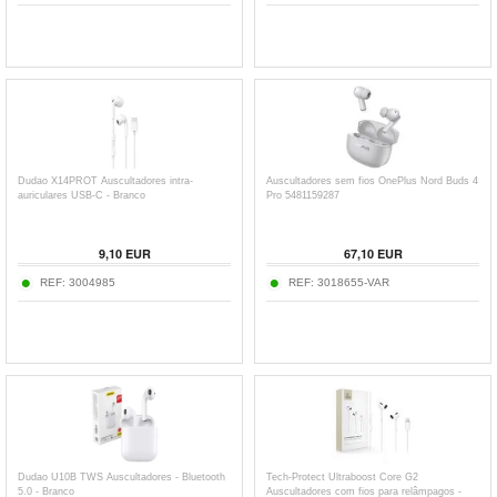
Dudao X14PROT Auscultadores intra-
Auscultadores sem fios OnePlus Nord Buds 4
auriculares USB-C - Branco
Pro 5481159287
9,10
EUR
67,10
EUR
REF:
3004985
REF:
3018655-VAR
Dudao U10B TWS Auscultadores - Bluetooth
Tech-Protect Ultraboost Core G2
5.0 - Branco
Auscultadores com fios para relâmpagos -