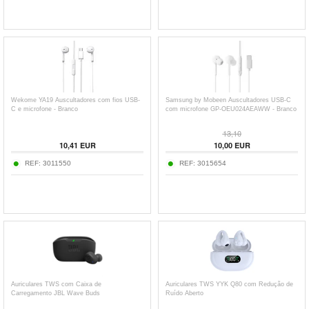
Wekome YA19 Auscultadores com fios USB-
Samsung by Mobeen Auscultadores USB-C
C e microfone - Branco
com microfone GP-OEU024AEAWW - Branco
13,10
10,41
EUR
10,00
EUR
REF:
3011550
REF:
3015654
Auriculares TWS com Caixa de
Auriculares TWS YYK Q80 com Redução de
Carregamento JBL Wave Buds
Ruído Aberto