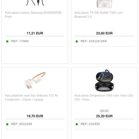
Auriculares estéreo Samsung EHS64AVFBE -
Auriculares TS-100 Graffiti TWS com
Preto
Bluetooth 5.0
11,21
EUR
23,60
EUR
REF:
77996
REF:
224118-VAR
Auscultadores sem fios Onikuma T37 Air
Auriculares Desportivos TWS com Visor LED
Conduction - Creme / Laranja
VV2 - Preto
26,30
19,70
EUR
25,20
EUR
REF:
3011049
REF:
231850