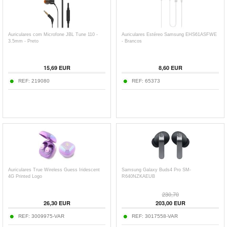
Auriculares com Microfone JBL Tune 110 -
Auriculares Estéreo Samsung EHS61ASFWE
3.5mm - Preto
- Brancos
15,69
EUR
8,60
EUR
REF:
219080
REF:
65373
Auriculares True Wireless Guess Iridescent
Samsung Galaxy Buds4 Pro SM-
4G Printed Logo
R640NZKAEUB
230,70
26,30
EUR
203,00
EUR
REF:
3009975-VAR
REF:
3017558-VAR