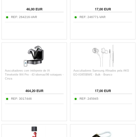
46,00
EUR
17,00
EUR
REF:
264216-VAR
REF:
246771-VAR
Auscultadores com intérprete de IA
Auscultadores Samsung Afinados pela AKG
Timekettle W4 Pro - 43 idiomas/96 sotaques -
EO-IG955BWE - Bulk - Branco
Cinza
464,20
EUR
17,00
EUR
REF:
3017446
REF:
245945