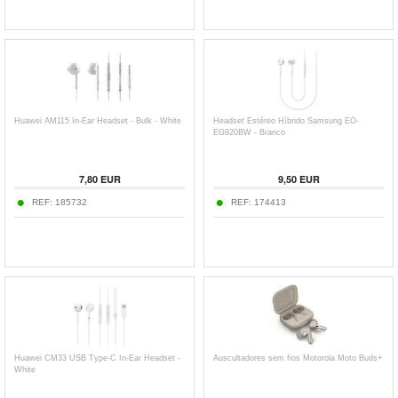
Huawei AM115 In-Ear Headset - Bulk - White
Headset Estéreo Híbrido Samsung EO-
EG920BW - Branco
7,80
EUR
9,50
EUR
REF:
185732
REF:
174413
Huawei CM33 USB Type-C In-Ear Headset -
Auscultadores sem fios Motorola Moto Buds+
White