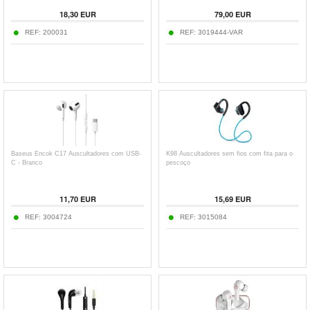
18,30
EUR
79,00
EUR
REF:
200031
REF:
3019444-VAR
Baseus Encok C17 Auscultadores com USB-
K98 Auscultadores sem fios com fita para o
C - Branco
pescoço
11,70
EUR
15,69
EUR
REF:
3004724
REF:
3015084