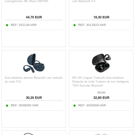
Carregamento JBL Wave 200TWS
com Bluetooth 5.4
44,70
EUR
18,30
EUR
REF:
252139-VAR
REF:
3012923-VAR
Auscultadores abertos Bluetooth com redução
M8 144 Línguas Tradução Auscultadores
de ruído F15
Redução de ruído Tradutor de voz inteligente
TWS Auricular Bluetooth
35,50
30,20
EUR
32,80
EUR
REF:
3008095-VAR
REF:
3005908-VAR