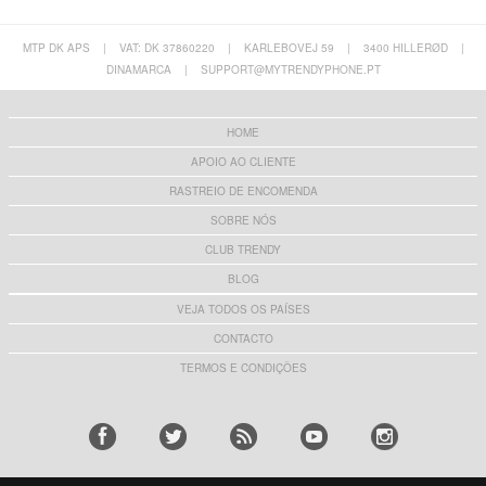
MTP DK APS
|
VAT: DK 37860220
|
KARLEBOVEJ 59
|
3400 HILLERØD
|
DINAMARCA
|
SUPPORT@MYTRENDYPHONE.PT
HOME
APOIO AO CLIENTE
RASTREIO DE ENCOMENDA
SOBRE NÓS
CLUB TRENDY
BLOG
VEJA TODOS OS PAÍSES
CONTACTO
TERMOS E CONDIÇÕES