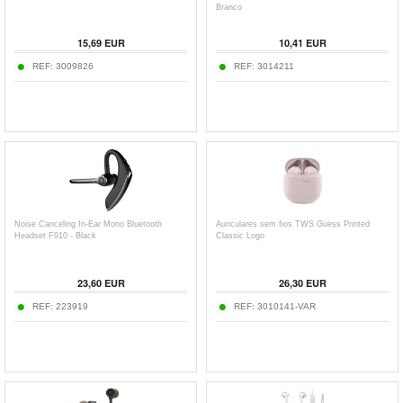
Branco
15,69
EUR
10,41
EUR
REF:
3009826
REF:
3014211
Noise Canceling In-Ear Mono Bluetooth
Auriculares sem fios TWS Guess Printed
Headset F910 - Black
Classic Logo
23,60
EUR
26,30
EUR
REF:
223919
REF:
3010141-VAR