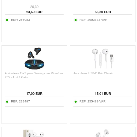
26,30
23,60
EUR
55,30
EUR
REF:
256983
REF:
2003883-VAR
Auriculares TWS para Gaming com Microfone
Auriculares USB-C Prio Classic
K55 - Azul / Preto
17,00
EUR
15,01
EUR
REF:
229497
REF:
255488-VAR