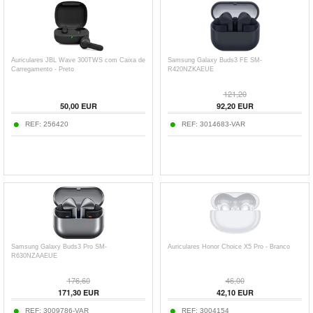
Auriculares JBL Wave 300TWS com Caixa de
Samsung Galaxy Buds3 FE SM-
Carregamento - Preto
R420NZKAEUE
121,20
50,00
EUR
92,20
EUR
REF:
256420
REF:
3014683-VAR
Samsung Galaxy Buds3 Pro SM-
Auriculares Honor Choice X5 Pro - Branco
R630NZAAEUE
176,60
46,00
171,30
EUR
42,10
EUR
REF:
3009786-VAR
REF:
3004154