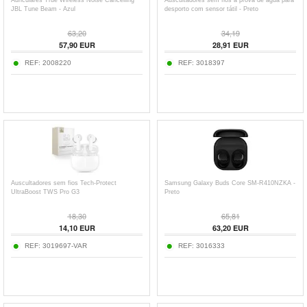
Auriculares True Wireless Noise Cancelling
Auscultadores sem fios à prova de água para
JBL Tune Beam - Azul
desporto com sensor tátil - Preto
63,20
34,19
57,90
EUR
28,91
EUR
REF:
2008220
REF:
3018397
Auscultadores sem fios Tech-Protect
Samsung Galaxy Buds Core SM-R410NZKA -
UltraBoost TWS Pro G3
Preto
18,30
65,81
14,10
EUR
63,20
EUR
REF:
3019697-VAR
REF:
3016333