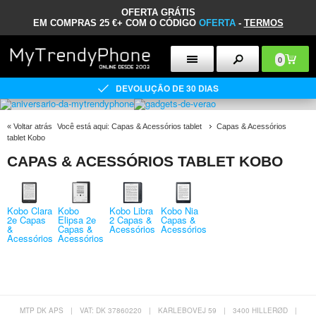
OFERTA GRÁTIS
EM COMPRAS 25 €+ COM O CÓDIGO
OFERTA
-
TERMOS
0
DEVOLUÇÃO DE 30 DIAS
«
Voltar atrás
Você está aqui:
Capas & Acessórios tablet
Capas & Acessórios
tablet Kobo
CAPAS & ACESSÓRIOS TABLET KOBO
Kobo Clara
Kobo
Kobo Libra
Kobo Nia
2e Capas
Elipsa 2e
2 Capas &
Capas &
&
Capas &
Acessórios
Acessórios
Acessórios
Acessórios
MTP DK APS
|
VAT: DK 37860220
|
KARLEBOVEJ 59
|
3400 HILLERØD
|