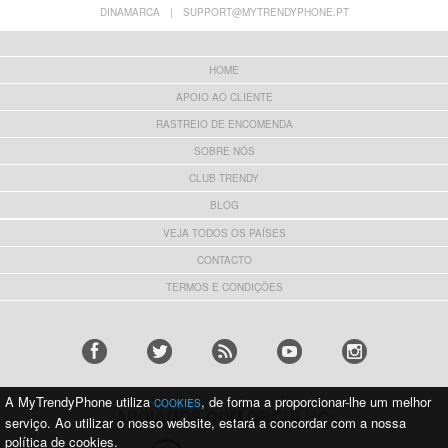
DINAMARCA
|
SUPPORT@MYTRENDYPHONE.PT
HOME
APOIO AO CLIENTE
RASTREIO DE ENCOMENDA
SOBRE NÓS
CLUB TRENDY
BLOG
VEJA TODOS OS PAÍSES
CONTACTO
TERMOS E CONDIÇÕES
A MyTrendyPhone utiliza
, de forma a proporcionar-lhe um melhor
COOKIES
APOIAMOS COM ORGULHO:
serviço. Ao utilizar o nosso website, estará a concordar com a nossa
política de cookies.